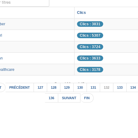
 titres
Clics
ber
Clics : 3831
rl
Clics : 5307
Clics : 3724
nn
Clics : 3633
ealthcare
Clics : 3178
Page 132 sur 147
T
PRÉCÉDENT
127
128
129
130
131
132
133
134
136
SUIVANT
FIN