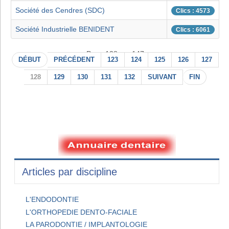
Société des Cendres (SDC)
Clics : 4573
Société Industrielle BENIDENT
Clics : 6061
Page 128 sur 147
DÉBUT
PRÉCÉDENT
123
124
125
126
127
128
129
130
131
132
SUIVANT
FIN
Articles par discipline
L'ENDODONTIE
L'ORTHOPEDIE DENTO-FACIALE
LA PARODONTIE / IMPLANTOLOGIE