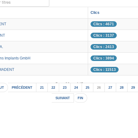
 titres
Clics
ENT
Clics : 4671
NT
Clics : 3137
A.
Clics : 2413
ns Implants GmbH
Clics : 3894
MADENT
Clics : 11513
Page 26 sur 147
UT
PRÉCÉDENT
21
22
23
24
25
26
27
28
29
SUIVANT
FIN