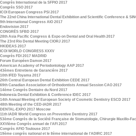
Congrès International de la SFPIO 2017
Congrès SSO 2017
ICOI European Congress PSI 2017
The 22nd China International Dental Exhibition and Scientific Conference & 
9th International Congress AIO 2017
Endovision 2017
CONGRÈS SFBD 2017
28th Asia Pacific Congress & Expo on Dental and Oral Health 2017
The 23rd Rio Dental Meeting CIORJ 2017
HKIDEAS 2017
ICOI WORLD CONGRESS XXXV
Congrès FDI 2017 MADRID
Forum Européen Damon 2017
American Academy of Periodontology AAP 2017
43èmes Entretiens de Garancière 2017
10th IFED Toyama 2017
26th Central European Dental Exhibition CEDE 2017
69th Canadian Association of Orthodontists Annual Session CAO 2017
14ème Congrès Dentaire du Nord 2017
Indonesia Dental Exhibition & Conference IDEC 2017
14th Annual Meeting of European Society of Cosmetic Dentistry ESCD 2017
48th Meeting of the CED-IADR 2017
DENTAL-EXPO 2017 Moscow
11th IADR World Congress on Preventive Dentistry 2017
53ème Congrès de la Société Française de Stomatologie, Chirurgie Maxillo-Faci
XXVIème Congrès annuel de l'AFI 2017
Congrès AFIO Toulouse 2017
19ème congrès national et le 8ème international de l'ADIRC 2017