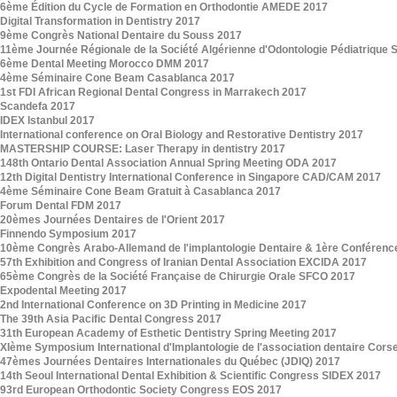
6ème Édition du Cycle de Formation en Orthodontie AMEDE 2017
Digital Transformation in Dentistry 2017
9ème Congrès National Dentaire du Souss 2017
11ème Journée Régionale de la Société Algérienne d'Odontologie Pédiatrique
6ème Dental Meeting Morocco DMM 2017
4ème Séminaire Cone Beam Casablanca 2017
1st FDI African Regional Dental Congress in Marrakech 2017
Scandefa 2017
IDEX Istanbul 2017
International conference on Oral Biology and Restorative Dentistry 2017
MASTERSHIP COURSE: Laser Therapy in dentistry 2017
148th Ontario Dental Association Annual Spring Meeting ODA 2017
12th Digital Dentistry International Conference in Singapore CAD/CAM 2017
4ème Séminaire Cone Beam Gratuit à Casablanca 2017
Forum Dental FDM 2017
20èmes Journées Dentaires de l'Orient 2017
Finnendo Symposium 2017
10ème Congrès Arabo-Allemand de l'implantologie Dentaire & 1ère Conférenc
57th Exhibition and Congress of Iranian Dental Association EXCIDA 2017
65ème Congrès de la Société Française de Chirurgie Orale SFCO 2017
Expodental Meeting 2017
2nd International Conference on 3D Printing in Medicine 2017
The 39th Asia Pacific Dental Congress 2017
31th European Academy of Esthetic Dentistry Spring Meeting 2017
XIème Symposium International d'Implantologie de l'association dentaire Cors
47èmes Journées Dentaires Internationales du Québec (JDIQ) 2017
14th Seoul International Dental Exhibition & Scientific Congress SIDEX 2017
93rd European Orthodontic Society Congress EOS 2017