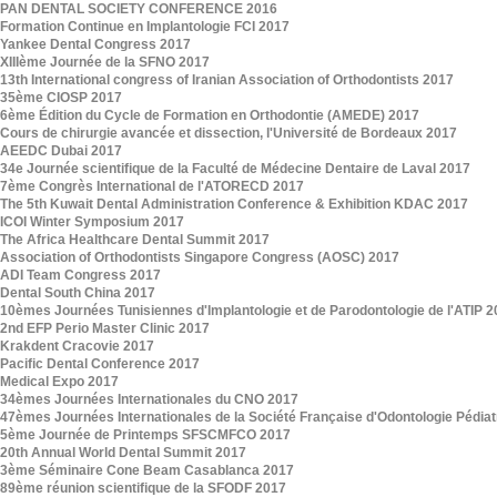
PAN DENTAL SOCIETY CONFERENCE 2016
Formation Continue en Implantologie FCI 2017
Yankee Dental Congress 2017
XIIIème Journée de la SFNO 2017
13th International congress of Iranian Association of Orthodontists 2017
35ème CIOSP 2017
6ème Édition du Cycle de Formation en Orthodontie (AMEDE) 2017
Cours de chirurgie avancée et dissection, l'Université de Bordeaux 2017
AEEDC Dubai 2017
34e Journée scientifique de la Faculté de Médecine Dentaire de Laval 2017
7ème Congrès International de l'ATORECD 2017
The 5th Kuwait Dental Administration Conference & Exhibition KDAC 2017
ICOI Winter Symposium 2017
The Africa Healthcare Dental Summit 2017
Association of Orthodontists Singapore Congress (AOSC) 2017
ADI Team Congress 2017
Dental South China 2017
10èmes Journées Tunisiennes d'Implantologie et de Parodontologie de l'ATIP 
2nd EFP Perio Master Clinic 2017
Krakdent Cracovie 2017
Pacific Dental Conference 2017
Medical Expo 2017
34èmes Journées Internationales du CNO 2017
47èmes Journées Internationales de la Société Française d'Odontologie Pédia
5ème Journée de Printemps SFSCMFCO 2017
20th Annual World Dental Summit 2017
3ème Séminaire Cone Beam Casablanca 2017
89ème réunion scientifique de la SFODF 2017