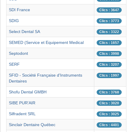
SDI France
Clics : 3647
SDIG
Clics : 3773
Select Dental SA
Clics : 3322
SEMED (Service et Equipement Medical
Clics : 1657
Septodont
Clics : 3998
SERF
Clics : 3207
SFID - Société Française d'Instruments
Clics : 1997
Dentaires
Shofu Dental GMBH
Clics : 3768
SIBE PUR'AIR
Clics : 3020
Silfradent SRL
Clics : 3025
Sinclair Dentaire Québec
Clics : 4401