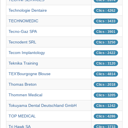
Clics : 2674
Technologie Dentaire
Clics : 4262
TECHNOMEDIC
Clics : 3433
Tecno-Gaz SPA
Clics : 3901
Tecnodent SRL
Clics : 3250
Tecom Implantology
Clics : 2422
Teknika Training
Clics : 3120
TEX'Bourgogne Blouse
Clics : 4814
Thomas Breton
Clics : 2018
Thommen Medical
Clics : 3205
Tokuyama Dental Deutschland GmbH
Clics : 1242
TOP MEDICAL
Clics : 4286
Tri Hawk SA
Clics : 3733