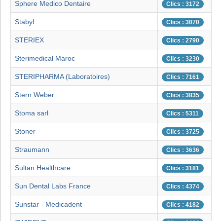
Sphere Medico Dentaire
Clics : 3172
Stabyl
Clics : 3070
STERIEX
Clics : 2790
Sterimedical Maroc
Clics : 3230
STERIPHARMA (Laboratoires)
Clics : 7161
Stern Weber
Clics : 3835
Stoma sarl
Clics : 5311
Stoner
Clics : 3725
Straumann
Clics : 3636
Sultan Healthcare
Clics : 3181
Sun Dental Labs France
Clics : 4374
Sunstar - Medicadent
Clics : 4182