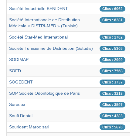
Société Industrielle BENIDENT
Clics : 6062
Société Internationale de Distribution
Clics : 8281
Médicale « DISTRI-MED » (Tunisie)
Société Star-Med International
Clics : 1702
Société Tunisienne de Distribution (Sotudis)
Clics : 5305
SODIMAP
Clics : 2999
SOFD
Clics : 7568
SOGEDENT
Clics : 3737
SOP Société Odontologique de Paris
Clics : 3218
Soredex
Clics : 3597
Soufi Dental
Clics : 4283
Sourident Maroc sarl
Clics : 5676