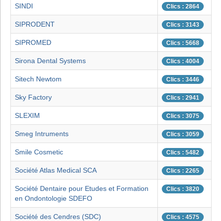
SINDI
Clics : 2864
SIPRODENT
Clics : 3143
SIPROMED
Clics : 5668
Sirona Dental Systems
Clics : 4004
Sitech Newtom
Clics : 3446
Sky Factory
Clics : 2941
SLEXIM
Clics : 3075
Smeg Intruments
Clics : 3059
Smile Cosmetic
Clics : 5482
Société Atlas Medical SCA
Clics : 2265
Société Dentaire pour Etudes et Formation
Clics : 3820
en Ondontologie SDEFO
Société des Cendres (SDC)
Clics : 4575