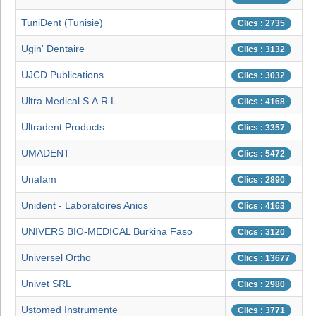
TuniDent (Tunisie)
Clics : 2735
Ugin' Dentaire
Clics : 3132
UJCD Publications
Clics : 3032
Ultra Medical S.A.R.L
Clics : 4168
Ultradent Products
Clics : 3357
UMADENT
Clics : 5472
Unafam
Clics : 2890
Unident - Laboratoires Anios
Clics : 4163
UNIVERS BIO-MEDICAL Burkina Faso
Clics : 3120
Universel Ortho
Clics : 13677
Univet SRL
Clics : 2980
Ustomed Instrumente
Clics : 3771