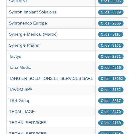
SWIDENT
Clics : 3686
Sybron Implant Solutions
Clics : 3889
Sybronendo Europe
Clics : 2866
Synergie Medical (Maroc)
Clics : 5110
Synergie Pharm
Clics : 3101
Tactys
Clics : 2751
Taha Medic
Clics : 4216
TANGIER SOLUTIONS ET SERVICES SARL
Clics : 18092
TAVOM SPA
Clics : 3152
TBR Group
Clics : 3867
TECALLIAGE
Clics : 3470
TECHNI SERVICES
Clics : 2168
TECHNI SERVICES