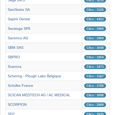
Sage DRS
Clics : 3219
SaniSwiss SA
Clics : 3105
Saphir Dental
Clics : 4453
Saratoga SPA
Clics : 2969
Saremco AG
Clics : 2969
SBM SAS
Clics : 3048
SBPRO
Clics : 1854
Scanora
Clics : 3473
Schering - Plough Labo Belgique
Clics : 3367
Schülke France
Clics : 2780
SCICAN MEDTECH AG / AC.MEDICAL
Clics : 3098
SCORPION
Clics : 2889
SD2
Clics : 3935