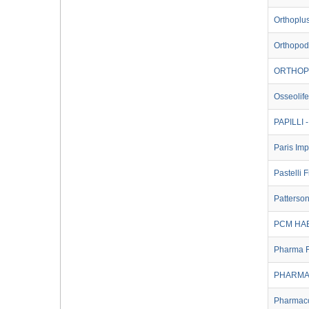
Orthoplu
Orthopod
ORTHOP
Osseolif
PAPILLI
Paris Imp
Pastelli 
Patterso
PCM HA
Pharma F
PHARMA
Pharmac