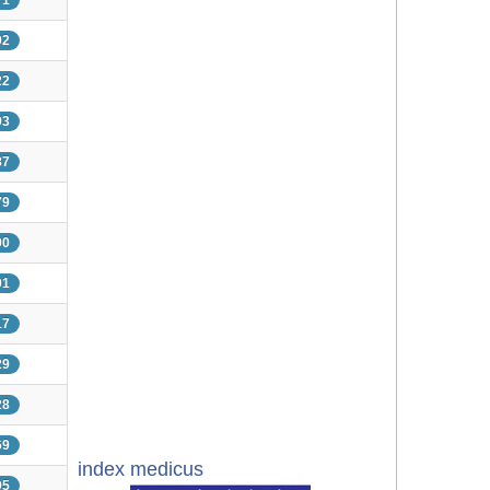
71
02
22
93
87
79
90
01
17
29
28
69
index medicus
95