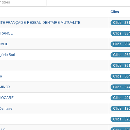
 titres
Clics
ITÉ FRANÇAISE-RESEAU DENTAIRE MUTUALITE
Clics : 27
FRANCE
Clics : 38
TALIE
Clics : 29
gérie Sarl
Clics : 26
Clics : 35
ho
Clics : 50
MINOX
Clics : 37
BIOCARE
Clics : 49
entaire
Clics : 18
Clics : 32