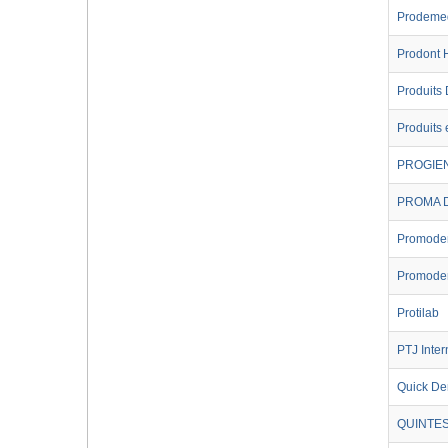
Prodemed
Prodont H
Produits 
Produits
PROGIEN
PROMA 
Promoden
Promoden
Protilab
PTJ Inter
Quick Den
QUINTE