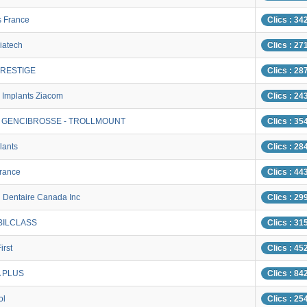
s France
Clics : 34
iatech
Clics : 27
RESTIGE
Clics : 28
e Implants Ziacom
Clics : 24
 - GENCIBROSSE - TROLLMOUNT
Clics : 35
lants
Clics : 28
France
Clics : 44
n Dentaire Canada Inc
Clics : 29
BILCLASS
Clics : 31
irst
Clics : 45
 PLUS
Clics : 84
ol
Clics : 25