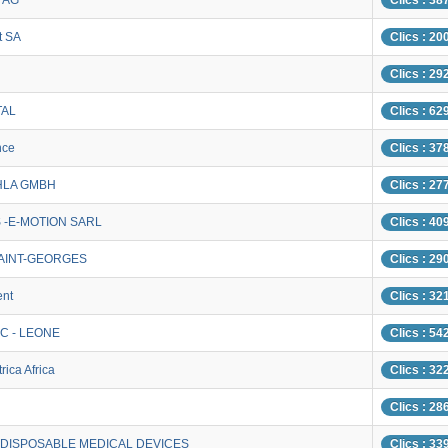
 AG
Clics : 38
t SA
Clics : 20
Clics : 29
TAL
Clics : 62
nce
Clics : 37
HLA GMBH
Clics : 27
S -E-MOTION SARL
Clics : 40
AINT-GEORGES
Clics : 29
ent
Clics : 32
C - LEONE
Clics : 54
rica Africa
Clics : 32
Clics : 28
 DISPOSABLE MEDICAL DEVICES
Clics : 33