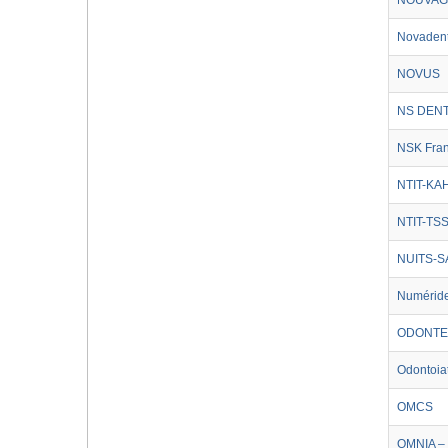
NOUVAG
Novaden
NOVUS
NS DEN
NSK Fra
NTIT-KA
NTIT-TS
NUITS-S
Numérid
ODONTE
Odontoiat
OMCS
OMNIA –