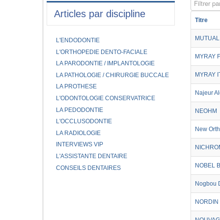
Filtrer par
Articles par discipline
Titre
MUTUAL
L'ENDODONTIE
L'ORTHOPEDIE DENTO-FACIALE
MYRAY 
LA PARODONTIE / IMPLANTOLOGIE
MYRAY I
LA PATHOLOGIE / CHIRURGIE BUCCALE
LA PROTHESE
Najeur Al
L'ODONTOLOGIE CONSERVATRICE
LA PEDODONTIE
NEOHM
L'OCCLUSODONTIE
New Ort
LA RADIOLOGIE
INTERVIEWS VIP
NICHRO
L'ASSISTANTE DENTAIRE
NOBEL 
CONSEILS DENTAIRES
Nogbou D
NORDIN