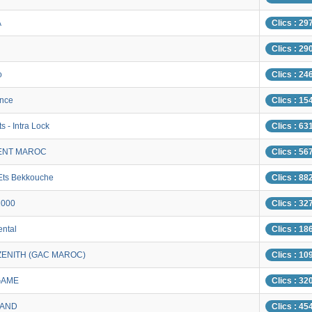
A
Clics : 29
Clics : 29
o
Clics : 24
ence
Clics : 15
s - Intra Lock
Clics : 63
NT MAROC
Clics : 56
Ets Bekkouche
Clics : 88
2000
Clics : 32
ental
Clics : 18
ENITH (GAC MAROC)
Clics : 10
GAME
Clics : 32
AND
Clics : 45