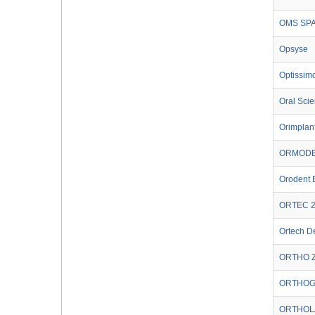
OMS SP
Opsyse
Optissim
Oral Sci
Orimplant
ORMODE
Orodent 
ORTEC 
Ortech D
ORTHO Z
ORTHO
ORTHOL