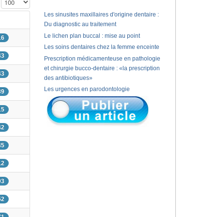
Affichage #
Les sinusites maxillaires d'origine dentaire :
Du diagnostic au traitement
Le lichen plan buccal : mise au point
16
Les soins dentaires chez la femme enceinte
43
Prescription médicamenteuse en pathologie
et chirurgie bucco-dentaire : «la prescription
43
des antibiotiques»
Les urgences en parodontologie
39
15
42
45
12
03
52