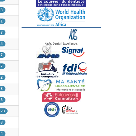
73
01
67
44
17
77
22
78
66
923
08
44