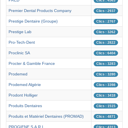
PRED
Clics : 4563
Premier Dental Products Company
Clics : 2937
Prestige Dentaire (Groupe)
Clics : 2767
Prestige Lab
Clics : 3262
Pro-Tech-Dent
Clics : 2822
Proclinic SA
Clics : 6404
Procter & Gamble France
Clics : 3283
Prodemed
Clics : 3280
Prodemed Algérie
Clics : 3398
Prodont Holliger
Clics : 3418
Produits Dentaires
Clics : 1515
Produits et Matériel Dentaires (PROMAD)
Clics : 4871
PROGIENE S.A.R.L.
Clics : 4313