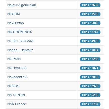
Najeur Algérie Sarl
Clics : 2639
NEOHM
Clics : 3515
New Ortho
Clics : 5042
NICHROMINOX
Clics : 3747
NOBEL BIOCARE
Clics : 4913
Nogbou Dentaire
Clics : 1804
NORDIN
Clics : 3253
NOUVAG AG
Clics : 3871
Novadent SA
Clics : 2003
NOVUS
Clics : 2922
NS DENTAL
Clics : 6293
NSK France
Clics : 3787