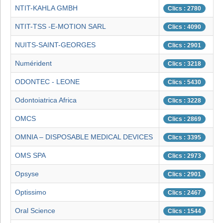
NTIT-KAHLA GMBH
Clics : 2780
NTIT-TSS -E-MOTION SARL
Clics : 4090
NUITS-SAINT-GEORGES
Clics : 2901
Numérident
Clics : 3218
ODONTEC - LEONE
Clics : 5430
Odontoiatrica Africa
Clics : 3228
OMCS
Clics : 2869
OMNIA – DISPOSABLE MEDICAL DEVICES
Clics : 3395
OMS SPA
Clics : 2973
Opsyse
Clics : 2901
Optissimo
Clics : 2467
Oral Science
Clics : 1544