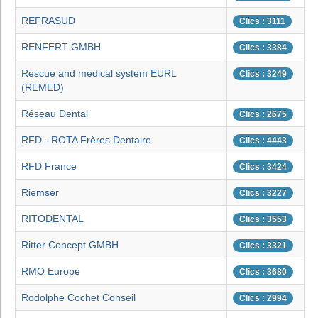
REFRASUD
Clics : 3111
RENFERT GMBH
Clics : 3384
Rescue and medical system EURL
Clics : 3249
(REMED)
Réseau Dental
Clics : 2675
RFD - ROTA Frères Dentaire
Clics : 4443
RFD France
Clics : 3424
Riemser
Clics : 3227
RITODENTAL
Clics : 3553
Ritter Concept GMBH
Clics : 3321
RMO Europe
Clics : 3680
Rodolphe Cochet Conseil
Clics : 2994