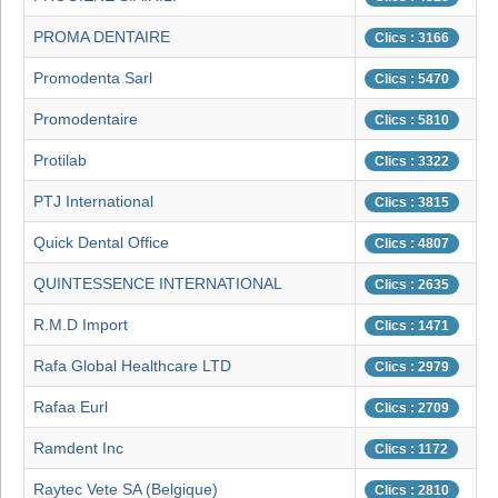
PROMA DENTAIRE
Clics : 3166
Promodenta Sarl
Clics : 5470
Promodentaire
Clics : 5810
Protilab
Clics : 3322
PTJ International
Clics : 3815
Quick Dental Office
Clics : 4807
QUINTESSENCE INTERNATIONAL
Clics : 2635
R.M.D Import
Clics : 1471
Rafa Global Healthcare LTD
Clics : 2979
Rafaa Eurl
Clics : 2709
Ramdent Inc
Clics : 1172
Raytec Vete SA (Belgique)
Clics : 2810