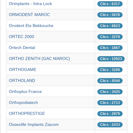
Orimplants - Intra Lock
Clics : 6317
ORMODENT MAROC
Clics : 5678
Orodent Ets Bekkouche
Clics : 8823
ORTEC 2000
Clics : 3278
Ortech Dental
Clics : 1867
ORTHO ZENITH (GAC MAROC)
Clics : 10923
ORTHOGAME
Clics : 3208
ORTHOLAND
Clics : 4544
Orthoplus France
Clics : 3425
Orthopodiatech
Clics : 2713
ORTHOPRESTIGE
Clics : 2879
Osseolife Implants Ziacom
Clics : 2433