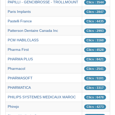
PAPILLI - GENCIBROSSE - TROLLMOUNT
Clics : 3544
Paris Implants
Clics : 2847
Pastelli France
Clics : 4435
Patterson Dentaire Canada Inc
Clics : 2993
PCM HABILCLASS
Clics : 3160
Pharma First
Clics : 4528
PHARMA PLUS
Clics : 8421
Pharmacol
Clics : 2541
PHARMASOFT
Clics : 5101
PHARMATICA
Clics : 3317
PHILIPS SYSTEMES MEDICAUX MAROC
Clics : 6478
Phirejo
Clics : 4273