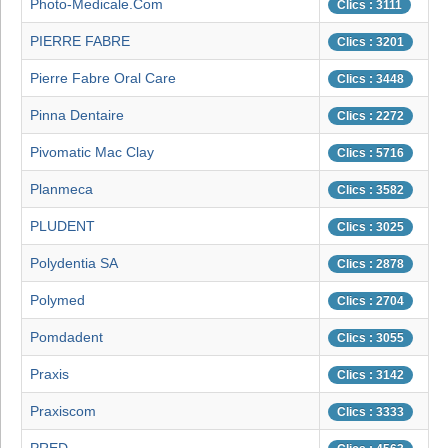
Photo-Medicale.Com
Clics : 3111
PIERRE FABRE
Clics : 3201
Pierre Fabre Oral Care
Clics : 3448
Pinna Dentaire
Clics : 2272
Pivomatic Mac Clay
Clics : 5716
Planmeca
Clics : 3582
PLUDENT
Clics : 3025
Polydentia SA
Clics : 2878
Polymed
Clics : 2704
Pomdadent
Clics : 3055
Praxis
Clics : 3142
Praxiscom
Clics : 3333