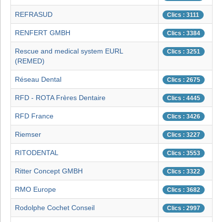
REFRASUD
Clics : 3111
RENFERT GMBH
Clics : 3384
Rescue and medical system EURL
Clics : 3251
(REMED)
Réseau Dental
Clics : 2675
RFD - ROTA Frères Dentaire
Clics : 4445
RFD France
Clics : 3426
Riemser
Clics : 3227
RITODENTAL
Clics : 3553
Ritter Concept GMBH
Clics : 3322
RMO Europe
Clics : 3682
Rodolphe Cochet Conseil
Clics : 2997