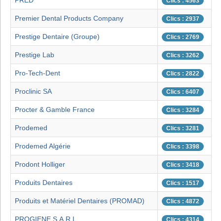
PRED
Clics : 4563
Premier Dental Products Company
Clics : 2937
Prestige Dentaire (Groupe)
Clics : 2769
Prestige Lab
Clics : 3262
Pro-Tech-Dent
Clics : 2822
Proclinic SA
Clics : 6407
Procter & Gamble France
Clics : 3284
Prodemed
Clics : 3281
Prodemed Algérie
Clics : 3398
Prodont Holliger
Clics : 3418
Produits Dentaires
Clics : 1517
Produits et Matériel Dentaires (PROMAD)
Clics : 4872
PROGIENE S.A.R.L.
Clics : 4314