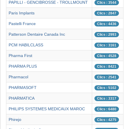
PAPILLI - GENCIBROSSE - TROLLMOUNT
Clics : 3544
Paris Implants
Clics : 2847
Pastelli France
Clics : 4436
Patterson Dentaire Canada Inc
Clics : 2993
PCM HABILCLASS
Clics : 3161
Pharma First
Clics : 4528
PHARMA PLUS
Clics : 8421
Pharmacol
Clics : 2541
PHARMASOFT
Clics : 5102
PHARMATICA
Clics : 3317
PHILIPS SYSTEMES MEDICAUX MAROC
Clics : 6480
Phirejo
Clics : 4275