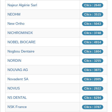
Najeur Algérie Sarl
Clics : 2640
NEOHM
Clics : 3515
New Ortho
Clics : 5043
NICHROMINOX
Clics : 3748
NOBEL BIOCARE
Clics : 4914
Nogbou Dentaire
Clics : 1804
NORDIN
Clics : 3255
NOUVAG AG
Clics : 3871
Novadent SA
Clics : 2005
NOVUS
Clics : 2922
NS DENTAL
Clics : 6294
NSK France
Clics : 3787