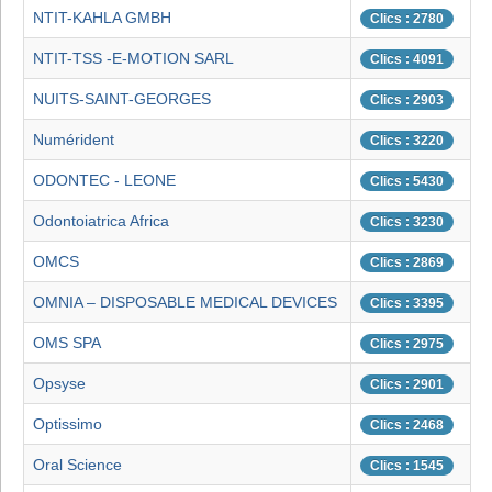
NTIT-KAHLA GMBH
Clics : 2780
NTIT-TSS -E-MOTION SARL
Clics : 4091
NUITS-SAINT-GEORGES
Clics : 2903
Numérident
Clics : 3220
ODONTEC - LEONE
Clics : 5430
Odontoiatrica Africa
Clics : 3230
OMCS
Clics : 2869
OMNIA – DISPOSABLE MEDICAL DEVICES
Clics : 3395
OMS SPA
Clics : 2975
Opsyse
Clics : 2901
Optissimo
Clics : 2468
Oral Science
Clics : 1545