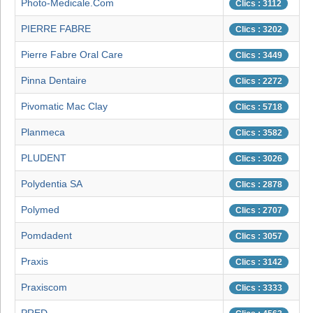
Photo-Medicale.Com
Clics : 3112
PIERRE FABRE
Clics : 3202
Pierre Fabre Oral Care
Clics : 3449
Pinna Dentaire
Clics : 2272
Pivomatic Mac Clay
Clics : 5718
Planmeca
Clics : 3582
PLUDENT
Clics : 3026
Polydentia SA
Clics : 2878
Polymed
Clics : 2707
Pomdadent
Clics : 3057
Praxis
Clics : 3142
Praxiscom
Clics : 3333