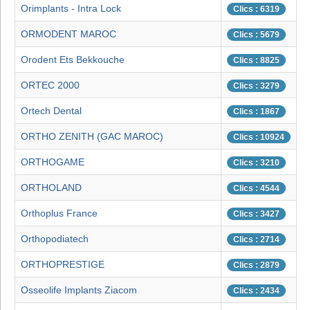
Orimplants - Intra Lock
Clics : 6319
ORMODENT MAROC
Clics : 5679
Orodent Ets Bekkouche
Clics : 8825
ORTEC 2000
Clics : 3279
Ortech Dental
Clics : 1867
ORTHO ZENITH (GAC MAROC)
Clics : 10924
ORTHOGAME
Clics : 3210
ORTHOLAND
Clics : 4544
Orthoplus France
Clics : 3427
Orthopodiatech
Clics : 2714
ORTHOPRESTIGE
Clics : 2879
Osseolife Implants Ziacom
Clics : 2434