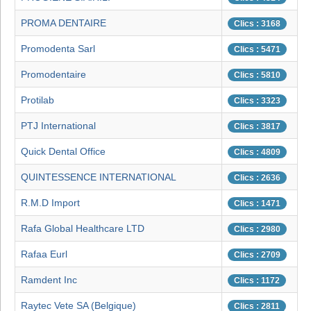
PROMA DENTAIRE
Clics : 3168
Promodenta Sarl
Clics : 5471
Promodentaire
Clics : 5810
Protilab
Clics : 3323
PTJ International
Clics : 3817
Quick Dental Office
Clics : 4809
QUINTESSENCE INTERNATIONAL
Clics : 2636
R.M.D Import
Clics : 1471
Rafa Global Healthcare LTD
Clics : 2980
Rafaa Eurl
Clics : 2709
Ramdent Inc
Clics : 1172
Raytec Vete SA (Belgique)
Clics : 2811