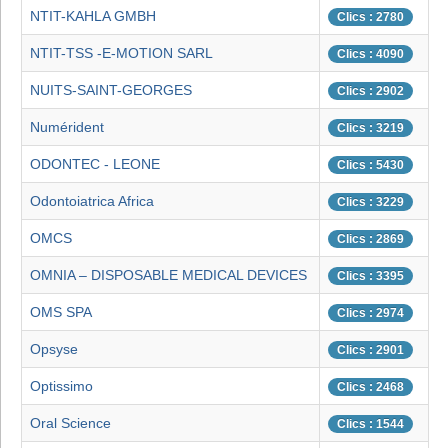
NTIT-KAHLA GMBH
Clics : 2780
NTIT-TSS -E-MOTION SARL
Clics : 4090
NUITS-SAINT-GEORGES
Clics : 2902
Numérident
Clics : 3219
ODONTEC - LEONE
Clics : 5430
Odontoiatrica Africa
Clics : 3229
OMCS
Clics : 2869
OMNIA – DISPOSABLE MEDICAL DEVICES
Clics : 3395
OMS SPA
Clics : 2974
Opsyse
Clics : 2901
Optissimo
Clics : 2468
Oral Science
Clics : 1544