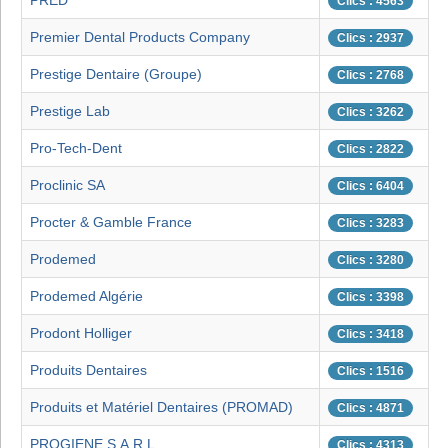
PRED
Clics : 4563
Premier Dental Products Company
Clics : 2937
Prestige Dentaire (Groupe)
Clics : 2768
Prestige Lab
Clics : 3262
Pro-Tech-Dent
Clics : 2822
Proclinic SA
Clics : 6404
Procter & Gamble France
Clics : 3283
Prodemed
Clics : 3280
Prodemed Algérie
Clics : 3398
Prodont Holliger
Clics : 3418
Produits Dentaires
Clics : 1516
Produits et Matériel Dentaires (PROMAD)
Clics : 4871
PROGIENE S.A.R.L.
Clics : 4313