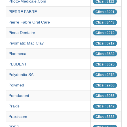
Photo-Medicale.Com
Clics : 3112
PIERRE FABRE
Clics : 3201
Pierre Fabre Oral Care
Clics : 3448
Pinna Dentaire
Clics : 2272
Pivomatic Mac Clay
Clics : 5717
Planmeca
Clics : 3582
PLUDENT
Clics : 3025
Polydentia SA
Clics : 2878
Polymed
Clics : 2706
Pomdadent
Clics : 3055
Praxis
Clics : 3142
Praxiscom
Clics : 3333