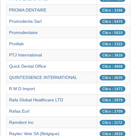
PROMA DENTAIRE
Clics : 3166
Promodenta Sarl
Clics : 5470
Promodentaire
Clics : 5810
Protilab
Clics : 3322
PTJ International
Clics : 3816
Quick Dental Office
Clics : 4808
QUINTESSENCE INTERNATIONAL
Clics : 2635
R.M.D Import
Clics : 1471
Rafa Global Healthcare LTD
Clics : 2979
Rafaa Eurl
Clics : 2709
Ramdent Inc
Clics : 1172
Raytec Vete SA (Belgique)
Clics : 2810