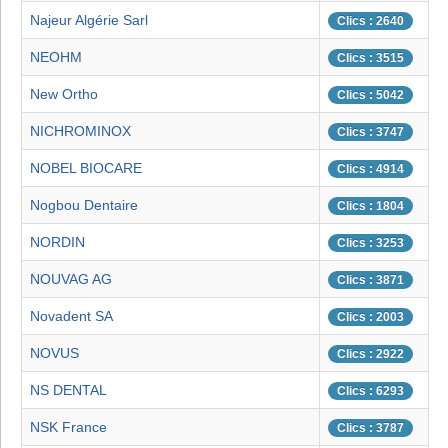
Najeur Algérie Sarl
Clics : 2640
NEOHM
Clics : 3515
New Ortho
Clics : 5042
NICHROMINOX
Clics : 3747
NOBEL BIOCARE
Clics : 4914
Nogbou Dentaire
Clics : 1804
NORDIN
Clics : 3253
NOUVAG AG
Clics : 3871
Novadent SA
Clics : 2003
NOVUS
Clics : 2922
NS DENTAL
Clics : 6293
NSK France
Clics : 3787