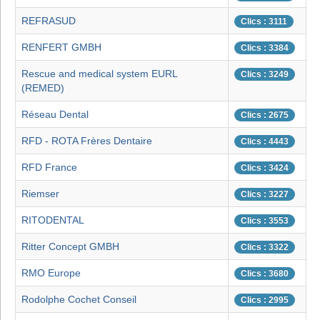
REFRASUD
Clics : 3111
RENFERT GMBH
Clics : 3384
Rescue and medical system EURL
Clics : 3249
(REMED)
Réseau Dental
Clics : 2675
RFD - ROTA Frères Dentaire
Clics : 4443
RFD France
Clics : 3424
Riemser
Clics : 3227
RITODENTAL
Clics : 3553
Ritter Concept GMBH
Clics : 3322
RMO Europe
Clics : 3680
Rodolphe Cochet Conseil
Clics : 2995