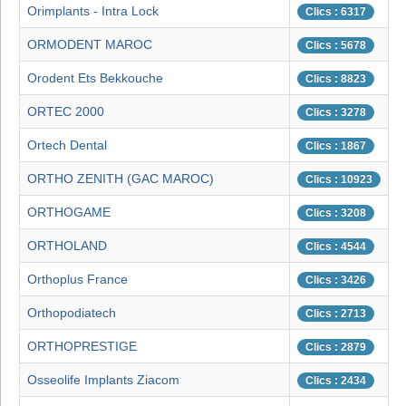
Orimplants - Intra Lock
Clics : 6317
ORMODENT MAROC
Clics : 5678
Orodent Ets Bekkouche
Clics : 8823
ORTEC 2000
Clics : 3278
Ortech Dental
Clics : 1867
ORTHO ZENITH (GAC MAROC)
Clics : 10923
ORTHOGAME
Clics : 3208
ORTHOLAND
Clics : 4544
Orthoplus France
Clics : 3426
Orthopodiatech
Clics : 2713
ORTHOPRESTIGE
Clics : 2879
Osseolife Implants Ziacom
Clics : 2434