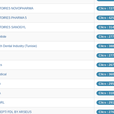
TOIRES NOVOPHARMA
Clics : 72
TOIRES PHARMA 5
Clics : 42
TOIRES SANOGYL
Clics : 31
tiste
Clics : 27
h Dental Industry (Tunisie)
Clics : 38
Clics : 27
cs
Clics : 26
dical
Clics : 36
w
Clics : 29
A
Clics : 31
SRL
Clics : 29
EPT/ FDL BY ARSEUS
Clics : 27