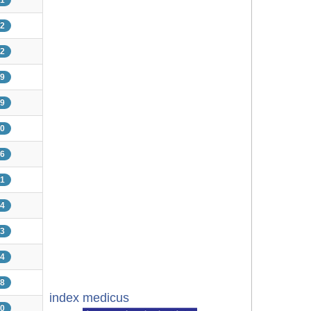
51
42
42
09
99
30
56
81
34
73
94
38
index medicus
50