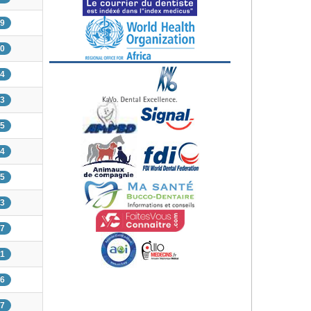
79
50
44
73
85
74
75
03
57
01
16
67