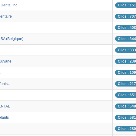
 Dental Inc
Clics : 15
entaire
Clics : 70
Clics : 40
 SA (Belgique)
Clics : 34
Clics : 33
Guyane
Clics : 23
t
Clics : 10
unisia
Clics : 21
Clics : 651
ENTAL
Clics : 64
lants
Clics : 58
N
Clics : 28