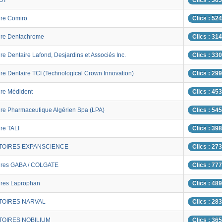
ST
Clics : 36
ire Comiro
Clics : 52
ire Dentachrome
Clics : 31
re Dentaire Lafond, Desjardins et Associés Inc.
Clics : 33
re Dentaire TCI (Technological Crown Innovation)
Clics : 29
ire Médident
Clics : 45
ire Pharmaceutique Algérien Spa (LPA)
Clics : 54
re TALI
Clics : 39
TOIRES EXPANSCIENCE
Clics : 27
ires GABA / COLGATE
Clics : 77
ires Laprophan
Clics : 48
TOIRES NARVAL
Clics : 28
OIRES NOBILIUM
Clics : 36