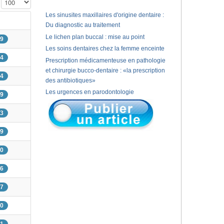
Affichage #
Les sinusites maxillaires d'origine dentaire :
Du diagnostic au traitement
Le lichen plan buccal : mise au point
89
Les soins dentaires chez la femme enceinte
14
Prescription médicamenteuse en pathologie
et chirurgie bucco-dentaire : «la prescription
74
des antibiotiques»
Les urgences en parodontologie
89
43
69
40
36
57
60