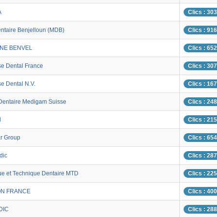
A
Clics : 30
ntaire Benjelloun (MDB)
Clics : 91
NE BENVEL
Clics : 65
se Dental France
Clics : 30
se Dental N.V.
Clics : 16
 Dentaire Medigam Suisse
Clics : 24
d
Clics : 21
r Group
Clics : 65
dic
Clics : 28
e et Technique Dentaire MTD
Clics : 22
N FRANCE
Clics : 40
DIC
Clics : 28