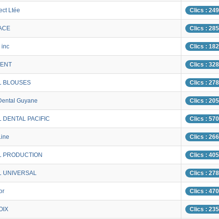
ect Ltée
Clics : 24
ACE
Clics : 28
 inc
Clics : 18
DENT
Clics : 32
L BLOUSES
Clics : 27
Dental Guyane
Clics : 20
 DENTAL PACIFIC
Clics : 57
Line
Clics : 26
L PRODUCTION
Clics : 40
L UNIVERSAL
Clics : 27
or
Clics : 47
OIX
Clics : 23