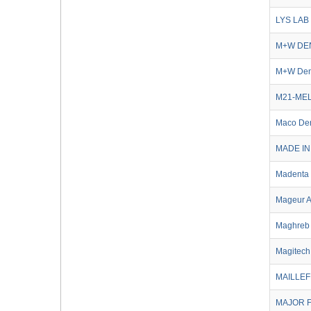
LYS LAB
M+W DE
M+W Dent
M21-ME
Maco Den
MADE IN
Madenta
Mageur A
Maghreb 
Magitech 
MAILLEF
MAJOR 