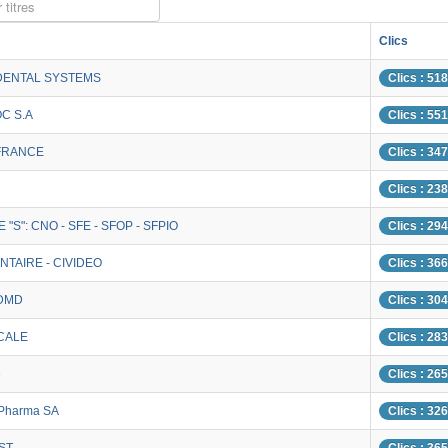
 titres
Clics
DENTAL SYSTEMS
Clics : 51
C S.A
Clics : 55
FRANCE
Clics : 34
Clics : 23
 "S": CNO - SFE - SFOP - SFPIO
Clics : 29
NTAIRE - CIVIDEO
Clics : 36
r DMD
Clics : 30
CALE
Clics : 28
e
Clics : 26
-Pharma SA
Clics : 32