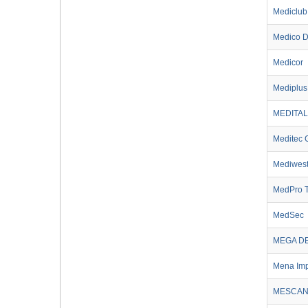
Mediclub
Medico D
Medicor
Mediplus
MEDITAL
Meditec 
Mediwes
MedPro T
MedSec
MEGA D
Mena Imp
MESCA