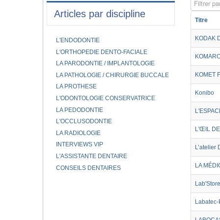
Filtrer par
Articles par discipline
Titre
KODAK 
L'ENDODONTIE
L'ORTHOPEDIE DENTO-FACIALE
KOMARO
LA PARODONTIE / IMPLANTOLOGIE
KOMET 
LA PATHOLOGIE / CHIRURGIE BUCCALE
LA PROTHESE
Konibo
L'ODONTOLOGIE CONSERVATRICE
LA PEDODONTIE
L'ESPACE
L'OCCLUSODONTIE
L'ŒIL DE
LA RADIOLOGIE
INTERVIEWS VIP
L’atelie
L'ASSISTANTE DENTAIRE
LA MÉDI
CONSEILS DENTAIRES
Lab'Stor
Labatec