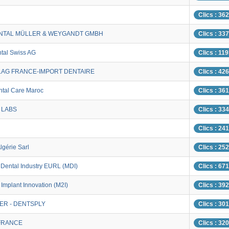
Clics : 36
NTAL MÜLLER & WEYGANDT GMBH
Clics : 33
al Swiss AG
Clics : 11
LAG FRANCE-IMPORT DENTAIRE
Clics : 42
tal Care Maroc
Clics : 36
 LABS
Clics : 33
Clics : 24
lgérie Sarl
Clics : 25
Dental Industry EURL (MDI)
Clics : 67
Implant Innovation (M2I)
Clics : 39
ER - DENTSPLY
Clics : 30
FRANCE
Clics : 32