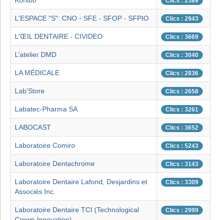
Konibo
Clics : 2389
L'ESPACE "S": CNO - SFE - SFOP - SFPIO
Clics : 2943
L'ŒIL DENTAIRE - CIVIDEO
Clics : 3669
L’atelier DMD
Clics : 3040
LA MÉDICALE
Clics : 2836
Lab'Store
Clics : 2658
Labatec-Pharma SA
Clics : 3261
LABOCAST
Clics : 3652
Laboratoire Comiro
Clics : 5243
Laboratoire Dentachrome
Clics : 3143
Laboratoire Dentaire Lafond, Desjardins et
Clics : 3309
Associés Inc.
Laboratoire Dentaire TCI (Technological
Clics : 2999
Crown Innovation)