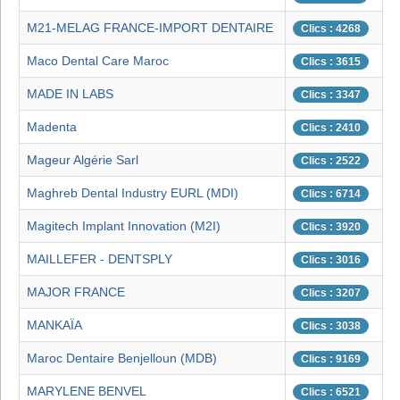
M21-MELAG FRANCE-IMPORT DENTAIRE
Clics : 4268
Maco Dental Care Maroc
Clics : 3615
MADE IN LABS
Clics : 3347
Madenta
Clics : 2410
Mageur Algérie Sarl
Clics : 2522
Maghreb Dental Industry EURL (MDI)
Clics : 6714
Magitech Implant Innovation (M2I)
Clics : 3920
MAILLEFER - DENTSPLY
Clics : 3016
MAJOR FRANCE
Clics : 3207
MANKAÏA
Clics : 3038
Maroc Dentaire Benjelloun (MDB)
Clics : 9169
MARYLENE BENVEL
Clics : 6521