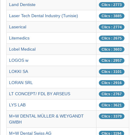
Land Dentiste
Clics : 2773
Laser Tech Dental Industry (Tunisie)
Clics : 3885
Laserical
Clics : 2774
Litemedics
Clics : 2675
Lobel Medical
Clics : 3603
LOGOS w
Clics : 2957
LOKKI SA
Clics : 3101
LORAN SRL
Clics : 2916
LT CONCEPT/ FDL BY ARSEUS
Clics : 2767
LYS LAB
Clics : 3621
M+W DENTAL MÜLLER & WEYGANDT
Clics : 3379
GMBH
M+W Dental Swiss AG
Clics : 1194