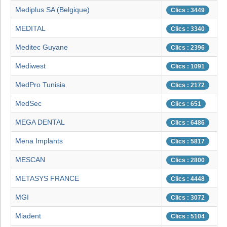
Mediplus SA (Belgique)
Clics : 3449
MEDITAL
Clics : 3340
Meditec Guyane
Clics : 2396
Mediwest
Clics : 1091
MedPro Tunisia
Clics : 2172
MedSec
Clics : 651
MEGA DENTAL
Clics : 6486
Mena Implants
Clics : 5817
MESCAN
Clics : 2800
METASYS FRANCE
Clics : 4448
MGI
Clics : 3072
Miadent
Clics : 5104