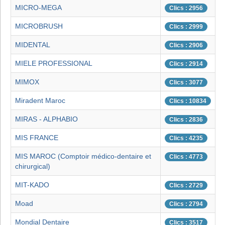
MICRO-MEGA
Clics : 2956
MICROBRUSH
Clics : 2999
MIDENTAL
Clics : 2906
MIELE PROFESSIONAL
Clics : 2914
MIMOX
Clics : 3077
Miradent Maroc
Clics : 10834
MIRAS - ALPHABIO
Clics : 2836
MIS FRANCE
Clics : 4235
MIS MAROC (Comptoir médico-dentaire et
Clics : 4773
chirurgical)
MIT-KADO
Clics : 2729
Moad
Clics : 2794
Mondial Dentaire
Clics : 3517