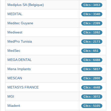
Mediplus SA (Belgique)
Clics : 3453
MEDITAL
Clics : 3340
Meditec Guyane
Clics : 2399
Mediwest
Clics : 1092
MedPro Tunisia
Clics : 2173
MedSec
Clics : 651
MEGA DENTAL
Clics : 6488
Mena Implants
Clics : 5817
MESCAN
Clics : 2800
METASYS FRANCE
Clics : 4448
MGI
Clics : 3072
Miadent
Clics : 5105