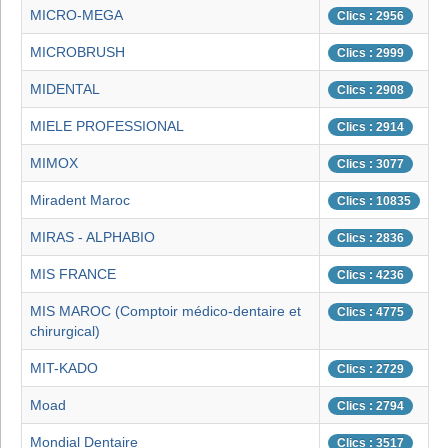
MICRO-MEGA
Clics : 2956
MICROBRUSH
Clics : 2999
MIDENTAL
Clics : 2908
MIELE PROFESSIONAL
Clics : 2914
MIMOX
Clics : 3077
Miradent Maroc
Clics : 10835
MIRAS - ALPHABIO
Clics : 2836
MIS FRANCE
Clics : 4236
MIS MAROC (Comptoir médico-dentaire et
Clics : 4775
chirurgical)
MIT-KADO
Clics : 2729
Moad
Clics : 2794
Mondial Dentaire
Clics : 3517