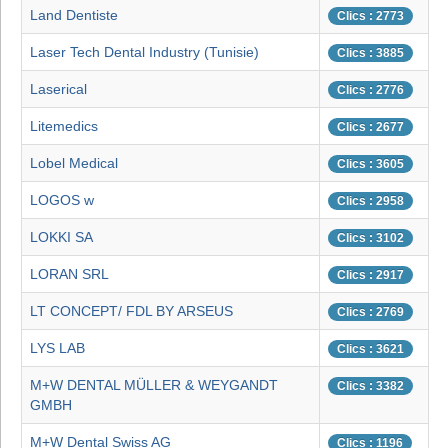
Land Dentiste
Clics : 2773
Laser Tech Dental Industry (Tunisie)
Clics : 3885
Laserical
Clics : 2776
Litemedics
Clics : 2677
Lobel Medical
Clics : 3605
LOGOS w
Clics : 2958
LOKKI SA
Clics : 3102
LORAN SRL
Clics : 2917
LT CONCEPT/ FDL BY ARSEUS
Clics : 2769
LYS LAB
Clics : 3621
M+W DENTAL MÜLLER & WEYGANDT
Clics : 3382
GMBH
M+W Dental Swiss AG
Clics : 1196