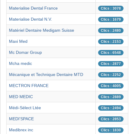
Materialise Dental France
Clics : 3078
Materialise Dental N.V.
Clics : 1679
Matériel Dentaire Medigam Suisse
Clics : 2480
Maxi Med
Clics : 2153
Mc Domar Group
Clics : 6548
Mcha medic
Clics : 2877
Mécanique et Technique Dentaire MTD
Clics : 2252
MECTRON FRANCE
Clics : 4005
MED MEDIC
Clics : 2889
Médi-Sélect Ltée
Clics : 2494
MEDI'SPACE
Clics : 2853
Medibrex inc
Clics : 1830