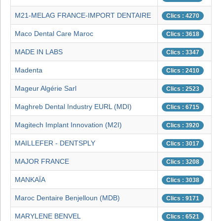
M21-MELAG FRANCE-IMPORT DENTAIRE
Clics : 4270
Maco Dental Care Maroc
Clics : 3618
MADE IN LABS
Clics : 3347
Madenta
Clics : 2410
Mageur Algérie Sarl
Clics : 2523
Maghreb Dental Industry EURL (MDI)
Clics : 6715
Magitech Implant Innovation (M2I)
Clics : 3920
MAILLEFER - DENTSPLY
Clics : 3017
MAJOR FRANCE
Clics : 3208
MANKAÏA
Clics : 3038
Maroc Dentaire Benjelloun (MDB)
Clics : 9171
MARYLENE BENVEL
Clics : 6521