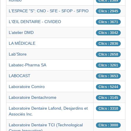
Konibo
Clics : 2389
L'ESPACE "S": CNO - SFE - SFOP - SFPIO
Clics : 2945
L'ŒIL DENTAIRE - CIVIDEO
Clics : 3671
L’atelier DMD
Clics : 3042
LA MÉDICALE
Clics : 2836
Lab'Store
Clics : 2658
Labatec-Pharma SA
Clics : 3261
LABOCAST
Clics : 3653
Laboratoire Comiro
Clics : 5244
Laboratoire Dentachrome
Clics : 3145
Laboratoire Dentaire Lafond, Desjardins et
Clics : 3310
Associés Inc.
Laboratoire Dentaire TCI (Technological
Clics : 3000
Crown Innovation)