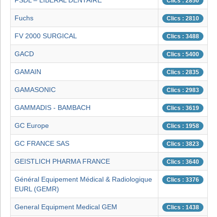
FSDL – LIBÉRAL DENTAIRE
Clics : 2850
Fuchs
Clics : 2810
FV 2000 SURGICAL
Clics : 3488
GACD
Clics : 5400
GAMAIN
Clics : 2835
GAMASONIC
Clics : 2983
GAMMADIS - BAMBACH
Clics : 3619
GC Europe
Clics : 1958
GC FRANCE SAS
Clics : 3823
GEISTLICH PHARMA FRANCE
Clics : 3640
Général Equipement Médical & Radiologique
Clics : 3376
EURL (GEMR)
General Equipment Medical GEM
Clics : 1438