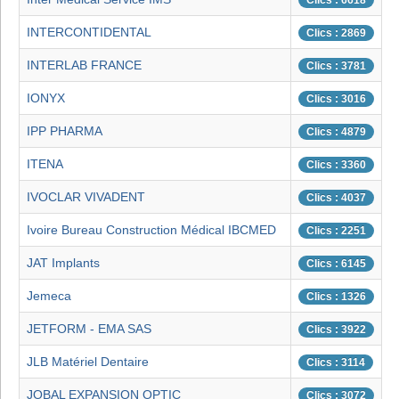
Clics : 6618
INTERCONTIDENTAL
Clics : 2869
INTERLAB FRANCE
Clics : 3781
IONYX
Clics : 3016
IPP PHARMA
Clics : 4879
ITENA
Clics : 3360
IVOCLAR VIVADENT
Clics : 4037
Ivoire Bureau Construction Médical IBCMED
Clics : 2251
JAT Implants
Clics : 6145
Jemeca
Clics : 1326
JETFORM - EMA SAS
Clics : 3922
JLB Matériel Dentaire
Clics : 3114
JOBAL EXPANSION OPTIC
Clics : 3072