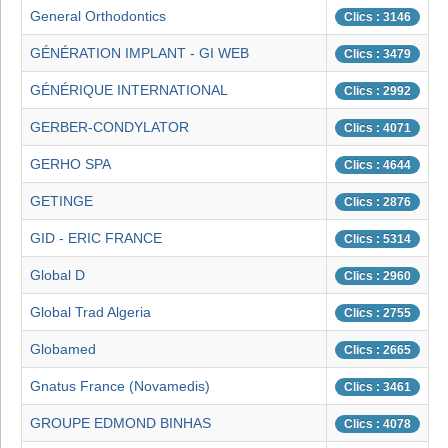
General Orthodontics
Clics : 3146
GÉNÉRATION IMPLANT - GI WEB
Clics : 3479
GÉNÉRIQUE INTERNATIONAL
Clics : 2992
GERBER-CONDYLATOR
Clics : 4071
GERHO SPA
Clics : 4644
GETINGE
Clics : 2876
GID - ERIC FRANCE
Clics : 5314
Global D
Clics : 2960
Global Trad Algeria
Clics : 2755
Globamed
Clics : 2665
Gnatus France (Novamedis)
Clics : 3461
GROUPE EDMOND BINHAS
Clics : 4078