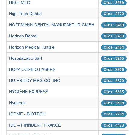
HIGH MED
Clics : 3589
High Tech Dental
Clics : 2770
HOFFMANN DENTAL MANUFAKTUR GMBH
Clics : 3469
Horizon Dental
Clics : 2499
Horizon Medical Tunisie
Clics : 2404
HospitaLabo Sarl
Clics : 3265
HOYA CONBIO LASERS
Clics : 3306
HU-FRIEDY MFG CO, INC
Clics : 2870
HYGIÈNE EXPRESS
Clics : 5665
Hygitech
Clics : 3608
ICOME - BIOTECH
Clics : 2754
IDC – FINNDENT FRANCE
Clics : 4473