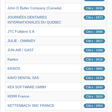
John O Butler Company (Canada)
Clics : 2636
JOURNÉES DENTAIRES
Clics : 2973
INTERNATIONALES DU QUEBEC
JTC Fulldent S.A.
Clics : 2946
JULIE - OWANDY
Clics : 3817
JUN-AIR / GAST
Clics : 3300
Kaelux
Clics : 2616
KASIOS
Clics : 3065
KAVO DENTAL SAS
Clics : 3234
KEA SOFTWARE GMBH
Clics : 2645
KERR France
Clics : 3624
KETTENBACH SNC FRANCE
Clics : 2954