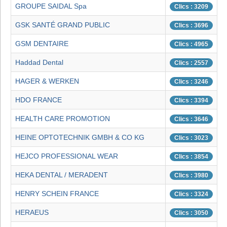
GROUPE SAIDAL Spa
Clics : 3209
GSK SANTÉ GRAND PUBLIC
Clics : 3696
GSM DENTAIRE
Clics : 4965
Haddad Dental
Clics : 2557
HAGER & WERKEN
Clics : 3246
HDO FRANCE
Clics : 3394
HEALTH CARE PROMOTION
Clics : 3646
HEINE OPTOTECHNIK GMBH & CO KG
Clics : 3023
HEJCO PROFESSIONAL WEAR
Clics : 3854
HEKA DENTAL / MERADENT
Clics : 3980
HENRY SCHEIN FRANCE
Clics : 3324
HERAEUS
Clics : 3050