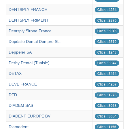
DENTSPLY FRANCE
Clics : 4234
DENTSPLY FRIMENT
Clics : 2870
Dentsply Sirona France
Clics : 5916
Depósito Dental Dentpro SL.
Clics : 2570
Deppeler SA
Clics : 1243
Derby Dental (Tunisie)
Clics : 3347
DETAX
Clics : 3464
DEVE FRANCE
Clics : 4257
DFD
Clics : 1278
DIADEM SAS
Clics : 3058
DIADENT EUROPE BV
Clics : 3054
Diamodent
Clics : 1156