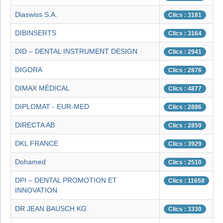
Diaswiss S.A.
Clics : 3181
DIBINSERTS
Clics : 3164
DID – DENTAL INSTRUMENT DESIGN
Clics : 2941
DIGORA
Clics : 2876
DIMAX MÉDICAL
Clics : 4877
DIPLOMAT - EUR-MED
Clics : 2886
DIRECTA AB
Clics : 2859
DKL FRANCE
Clics : 3929
Dohamed
Clics : 2510
DPI – DENTAL PROMOTION ET
Clics : 11658
INNOVATION
DR JEAN BAUSCH KG
Clics : 3330