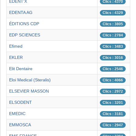
EDENT'X
Clics : 4370
EDENTA AG
Clics : 4329
ÉDITIONS CDP
Clics : 3805
EDP SCIENCES
Clics : 2784
Efimed
Clics : 3483
EKLER
Clics : 3016
Elit Dentaire
Clics : 2546
Eloi Medical (Steralis)
Clics : 4066
ELSEVIER MASSON
Clics : 2972
ELSODENT
Clics : 3201
EMEDIC
Clics : 3181
EMMOSCA
Clics : 2947