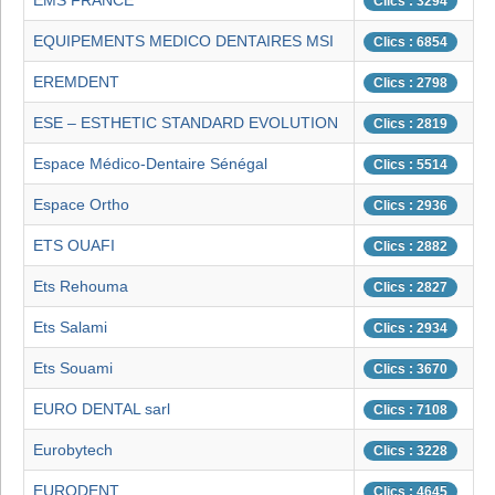
EMS FRANCE
Clics : 3294
EQUIPEMENTS MEDICO DENTAIRES MSI
Clics : 6854
EREMDENT
Clics : 2798
ESE – ESTHETIC STANDARD EVOLUTION
Clics : 2819
Espace Médico-Dentaire Sénégal
Clics : 5514
Espace Ortho
Clics : 2936
ETS OUAFI
Clics : 2882
Ets Rehouma
Clics : 2827
Ets Salami
Clics : 2934
Ets Souami
Clics : 3670
EURO DENTAL sarl
Clics : 7108
Eurobytech
Clics : 3228
EURODENT
Clics : 4645