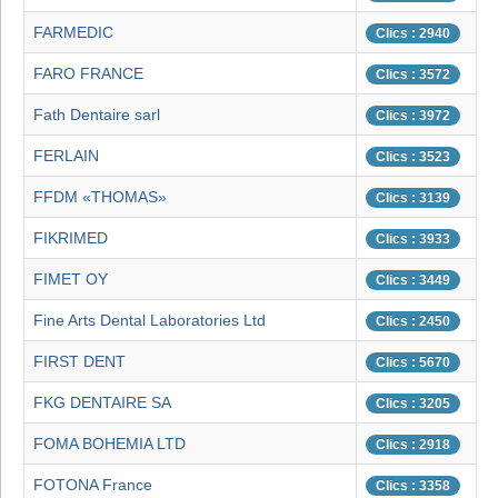
FARMEDIC
Clics : 2940
FARO FRANCE
Clics : 3572
Fath Dentaire sarl
Clics : 3972
FERLAIN
Clics : 3523
FFDM «THOMAS»
Clics : 3139
FIKRIMED
Clics : 3933
FIMET OY
Clics : 3449
Fine Arts Dental Laboratories Ltd
Clics : 2450
FIRST DENT
Clics : 5670
FKG DENTAIRE SA
Clics : 3205
FOMA BOHEMIA LTD
Clics : 2918
FOTONA France
Clics : 3358