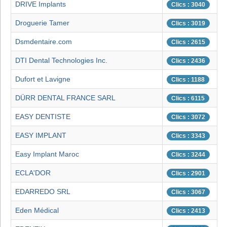
DRIVE Implants
Clics : 3040
Droguerie Tamer
Clics : 3019
Dsmdentaire.com
Clics : 2615
DTI Dental Technologies Inc.
Clics : 2436
Dufort et Lavigne
Clics : 1188
DÜRR DENTAL FRANCE SARL
Clics : 6115
EASY DENTISTE
Clics : 3072
EASY IMPLANT
Clics : 3343
Easy Implant Maroc
Clics : 3244
ECLA'DOR
Clics : 2901
EDARREDO SRL
Clics : 3067
Eden Médical
Clics : 2413