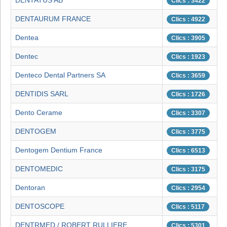
DENTATUS AB
Clics : 3422
DENTAURUM FRANCE
Clics : 4922
Dentea
Clics : 3905
Dentec
Clics : 1923
Denteco Dental Partners SA
Clics : 3659
DENTIDIS SARL
Clics : 1726
Dento Cerame
Clics : 3307
DENTOGEM
Clics : 3775
Dentogem Dentium France
Clics : 6513
DENTOMEDIC
Clics : 3175
Dentoran
Clics : 2954
DENTOSCOPE
Clics : 5117
DENTRMED / ROBERT RULLIERE
Clics : 5301