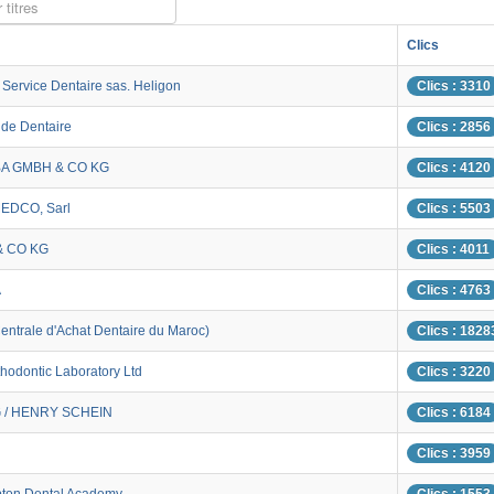
 titres
Clics
Service Dentaire sas. Heligon
Clics : 3310
nde Dentaire
Clics : 2856
A GMBH & CO KG
Clics : 4120
EDCO, Sarl
Clics : 5503
& CO KG
Clics : 4011
A
Clics : 4763
ntrale d'Achat Dentaire du Maroc)
Clics : 1828
hodontic Laboratory Ltd
Clics : 3220
/ HENRY SCHEIN
Clics : 6184
Clics : 3959