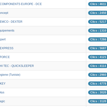
 COMPONENTS EUROPE - DCE
Clics : 4611
oncept
Clics : 2450
EMCO - DEXTER
Clics : 5217
quipements
Clics : 1310
xpert
Clics : 7266
 EXPRESS
Clics : 5687
 FORCE
Clics : 4121
HI TEC - QUICKSLEEPER
Clics : 4114
giene (Tunisie)
Clics : 2960
 KEY
Clics : 4778
otus
Clics : 3020
agic
Clics : 3120