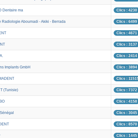
D Dentaire ma
Clics : 4230
 Radiologie Aboumadi - Akiki - Berrada
Clics : 6499
ENT
Clics : 4671
NT
Clics : 3137
A.
Clics : 2414
ns Implants GmbH
Clics : 3894
MADENT
Clics : 1151
 (Tunisie)
Clics : 7372
ABO
Clics : 4158
 Sénégal
Clics : 3045
DENT
Clics : 8570
v
Clics : 1445