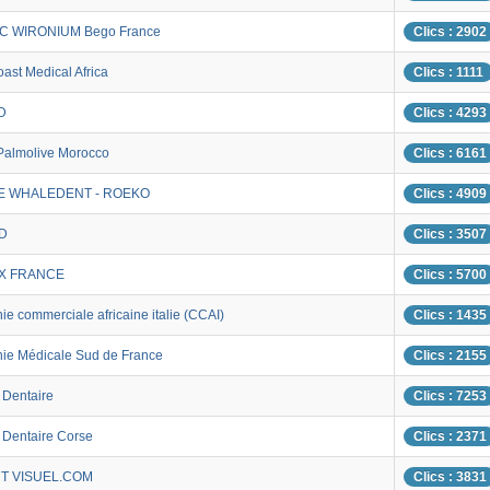
C WIRONIUM Bego France
Clics : 2902
ast Medical Africa
Clics : 1111
D
Clics : 4293
Palmolive Morocco
Clics : 6161
E WHALEDENT - ROEKO
Clics : 4909
D
Clics : 3507
X FRANCE
Clics : 5700
e commerciale africaine italie (CCAI)
Clics : 1435
e Médicale Sud de France
Clics : 2155
 Dentaire
Clics : 7253
r Dentaire Corse
Clics : 2371
T VISUEL.COM
Clics : 3831