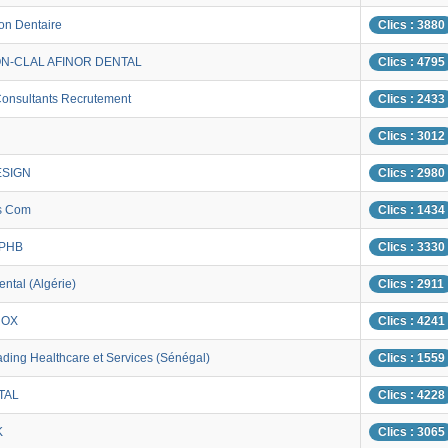
on Dentaire
Clics : 3880
N-CLAL AFINOR DENTAL
Clics : 4795
onsultants Recrutement
Clics : 2433
Clics : 3012
ESIGN
Clics : 2980
s Com
Clics : 1434
 PHB
Clics : 3330
ental (Algérie)
Clics : 2911
ROX
Clics : 4241
ading Healthcare et Services (Sénégal)
Clics : 1559
TAL
Clics : 4228
K
Clics : 3065