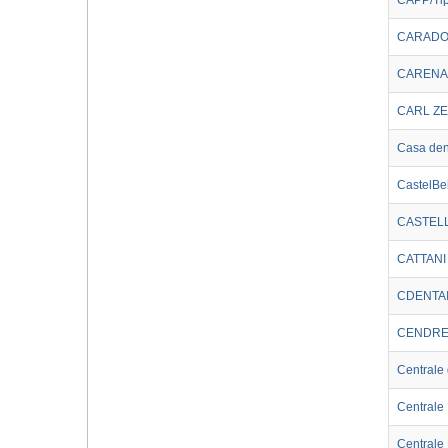
CAPP/Tip
CARADO
CARENA 
CARL ZE
Casa den
CastelBe
CASTELL
CATTANI
CDENTA
CENDRE
Centrale 
Centrale
Centrale