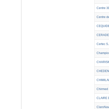
Centre 3
Centre de
CEQUID
CERADE
Certec S.
Champio
CHARIS
CHEDENT
CHIMIL
Chirmed
CLAIRE 
ClaroNa