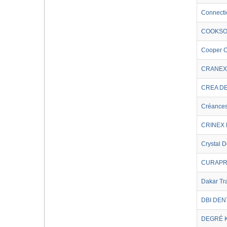
Connecti
COOKSO
Cooper C
CRANEX
CREA D
Créance
CRINEX
Crystal D
CURAP
Dakar Tr
DBI DEN
DEGRÉ 