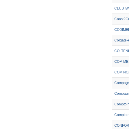
CLUB IW
Coast2Co
CODIME
Colgate-
COLTÈN
COMIME
COMINO
Compagni
Compagni
Comptoir
Comptoi
CONFOR