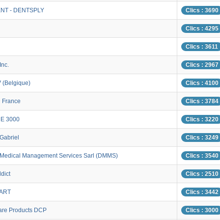
NT - DENTSPLY
Clics : 3690
Clics : 4295
Clics : 3611
Inc.
Clics : 2967
 (Belgique)
Clics : 4100
 France
Clics : 3784
E 3000
Clics : 3220
Gabriel
Clics : 3249
 Medical Management Services Sarl (DMMS)
Clics : 3540
dict
Clics : 2510
 ART
Clics : 3442
are Products DCP
Clics : 3000