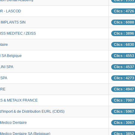
ton Dental Academy
Clics : 1553
R - LASCOD
Clics : 4726
IMPLANTS SIN
Clics : 6088
ISS MEDITEC / ZEISS
Clics : 3896
taire
Clics : 6830
l SA Belgique
Clics : 4553
INI SPA
Clics : 4537
 SPA
Clics : 4273
IRE
Clics : 4947
S & METAUX FRANCE
Clics : 7007
d'Import & de Distribution EURL (CIDIS)
Clics : 5967
 Medico Dentaire
Clics : 3067
 Medico Dentaire SA (Belgique)
Clics : 3852