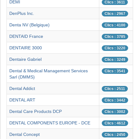
DEMI
Clics : 3611
DenPlus Inc.
Clics : 2967
Denta NV (Belgique)
Clics : 4100
DENTAID France
Clics : 3785
DENTAIRE 3000
Clics : 3220
Dentaire Gabriel
Clics : 3249
Dental & Medical Management Services
Clics : 3541
Sarl (DMMS)
Dental Addict
Clics : 2511
DENTAL ART
Clics : 3442
Dental Care Products DCP
Clics : 3002
DENTAL COMPONENTS EUROPE - DCE
Clics : 4612
Dental Concept
Clics : 2450