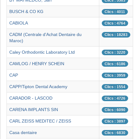
BT MATMEDCO, Sarl
Clics : 5503
BUSCH & CO KG
Clics : 4011
CABIOLA
Clics : 4764
CADM (Centrale d'Achat Dentaire du
Clics : 18283
Maroc)
Caley Orthodontic Laboratory Ltd
Clics : 3220
CAMLOG / HENRY SCHEIN
Clics : 6186
CAP
Clics : 3959
CAPP/Tipton Dental Academy
Clics : 1554
CARADOR - LASCOD
Clics : 4726
CARENA IMPLANTS SIN
Clics : 6090
CARL ZEISS MEDITEC / ZEISS
Clics : 3897
Casa dentaire
Clics : 6830