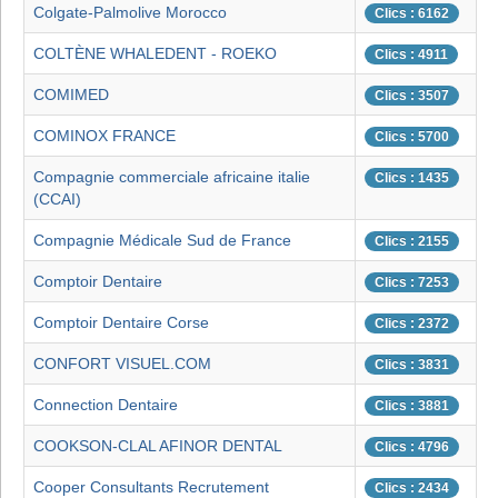
Colgate-Palmolive Morocco
Clics : 6162
COLTÈNE WHALEDENT - ROEKO
Clics : 4911
COMIMED
Clics : 3507
COMINOX FRANCE
Clics : 5700
Compagnie commerciale africaine italie
Clics : 1435
(CCAI)
Compagnie Médicale Sud de France
Clics : 2155
Comptoir Dentaire
Clics : 7253
Comptoir Dentaire Corse
Clics : 2372
CONFORT VISUEL.COM
Clics : 3831
Connection Dentaire
Clics : 3881
COOKSON-CLAL AFINOR DENTAL
Clics : 4796
Cooper Consultants Recrutement
Clics : 2434