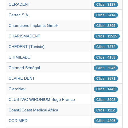
CERADENT
Clics : 3137
Certec S.A.
Clics : 2414
Champions Implants GmbH
Clics : 3895
CHARISMADENT
Clics : 11515
CHEDENT (Tunisie)
Clics : 7372
CHIMILABO
Clics : 4158
Chirmed Sénégal
Clics : 3045
CLAIRE DENT
Clics : 8571
ClaroNav
Clics : 1445
CLUB IWC WIRONIUM Bego France
Clics : 2902
Coast2Coast Medical Africa
Clics : 1112
CODIMED
Clics : 4295