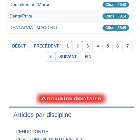
Dentalkontact Maroc
Clics : 2548
DentalPrive
Clics : 3814
DENTALVIA - MACDENT
Clics : 3849
Page 2 sur 8
DÉBUT
PRÉCÉDENT
1
2
3
4
5
6
7
8
SUIVANT
FIN
Articles par discipline
L'ENDODONTIE
L'ORTHOPEDIE DENTO-FACIALE