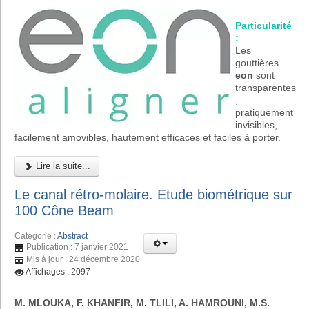
Particularité
:
Les
gouttières
eon
sont
transparentes
,
pratiquement
invisibles,
facilement amovibles, hautement efficaces et faciles à porter.
Lire la suite...
Le canal rétro-molaire. Etude biométrique sur
100 Cône Beam
Catégorie :
Abstract
Publication : 7 janvier 2021
Mis à jour : 24 décembre 2020
Affichages : 2097
M. MLOUKA, F. KHANFIR, M. TLILI, A. HAMROUNI, M.S.