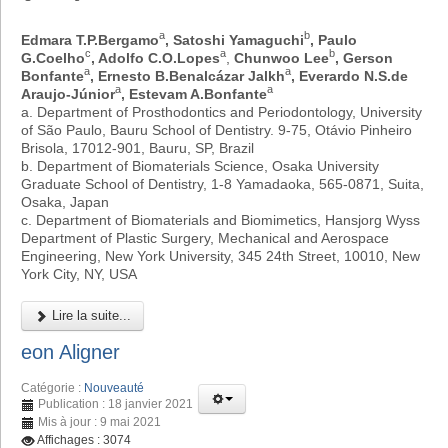
a
b
Edmara T.P.Bergamo
, Satoshi Yamaguchi
, Paulo
c
a
b
G.Coelho
, Adolfo C.O.Lopes
,
Chunwoo Lee
, Gerson
a
a
Bonfante
, Ernesto B.Benalcázar Jalkh
, Everardo N.S.de
a
a
Araujo-Júnior
, Estevam A.Bonfante
a. Department of Prosthodontics and Periodontology, University
of São Paulo, Bauru School of Dentistry. 9-75, Otávio Pinheiro
Brisola, 17012-901, Bauru, SP, Brazil
b. Department of Biomaterials Science, Osaka University
Graduate School of Dentistry, 1-8 Yamadaoka, 565-0871, Suita,
Osaka, Japan
c. Department of Biomaterials and Biomimetics, Hansjorg Wyss
Department of Plastic Surgery, Mechanical and Aerospace
Engineering, New York University, 345 24th Street, 10010, New
York City, NY, USA
Lire la suite...
eon Aligner
Catégorie :
Nouveauté
Publication : 18 janvier 2021
Mis à jour : 9 mai 2021
Affichages : 3074