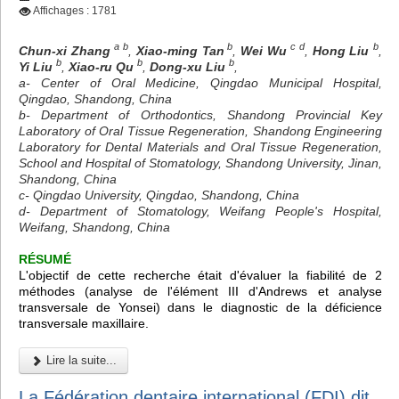
Affichages : 1781
a b
b
c d
b
Chun-xi Zhang
,
Xiao-ming Tan
,
Wei Wu
,
Hong Liu
,
b
b
b
Yi Liu
,
Xiao-ru Qu
,
Dong-xu Liu
,
a- Center of Oral Medicine, Qingdao Municipal Hospital,
Qingdao, Shandong, China
b- Department of Orthodontics, Shandong Provincial Key
Laboratory of Oral Tissue Regeneration, Shandong Engineering
Laboratory for Dental Materials and Oral Tissue Regeneration,
School and Hospital of Stomatology, Shandong University, Jinan,
Shandong, China
c- Qingdao University, Qingdao, Shandong, China
d- Department of Stomatology, Weifang People's Hospital,
Weifang, Shandong, China
RÉSUMÉ
L'objectif de cette recherche était d'évaluer la fiabilité de 2
méthodes (analyse de l'élément III d'Andrews et analyse
transversale de Yonsei) dans le diagnostic de la déficience
transversale maxillaire.
Lire la suite...
La Fédération dentaire international (FDI) dit