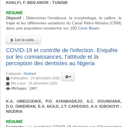
KHALFI, F. BEN AMOR - TUNISIE
RÉSUMÉ
Objectif :
Déterminer l’incidence, la morphologie, le calibre, le
trajet et les différentes variations du Canal Rétro-Molaire (CRM)
dans une population tunisienne sur 100
Cone Beam
.
Lire la suite...
COVID-19 et contrôle de l’infection. Enquête
sur les connaissances, l'attitude et la
perception des dentistes au Nigeria
Catégorie :
Abstract
Publication : 24 décembre 2020
Mis à jour : 24 décembre 2020
Affichages : 1887
K.A. UMEIZUDIKE, P.O. AYANBADEJO, A.C. OGUNDANA,
D.O. OMIDIRAN, E.A. AKAJI, J.T. CARDOSO, A.V. IGBOKOYI
-
NIGÉRIA
RÉSUMÉ
Contexte :
La pandémie COVID-19 déclarée par l'Organisation