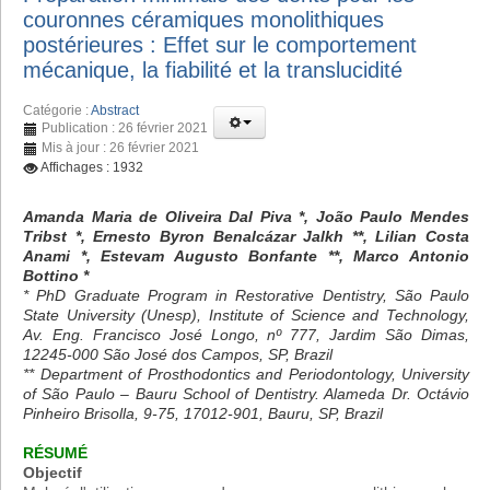
couronnes céramiques monolithiques
postérieures : Effet sur le comportement
mécanique, la fiabilité et la translucidité
Catégorie :
Abstract
Publication : 26 février 2021
Mis à jour : 26 février 2021
Affichages : 1932
Amanda Maria de Oliveira Dal Piva *, João Paulo Mendes
Tribst *, Ernesto Byron Benalcázar Jalkh **, Lilian Costa
Anami *, Estevam Augusto Bonfante **, Marco Antonio
Bottino *
* PhD Graduate Program in Restorative Dentistry, São Paulo
State University (Unesp), Institute of Science and Technology,
Av. Eng. Francisco José Longo, nº 777, Jardim São Dimas,
12245-000 São José dos Campos, SP, Brazil
** Department of Prosthodontics and Periodontology, University
of São Paulo – Bauru School of Dentistry. Alameda Dr. Octávio
Pinheiro Brisolla, 9-75, 17012-901, Bauru, SP, Brazil
RÉSUMÉ
Objectif