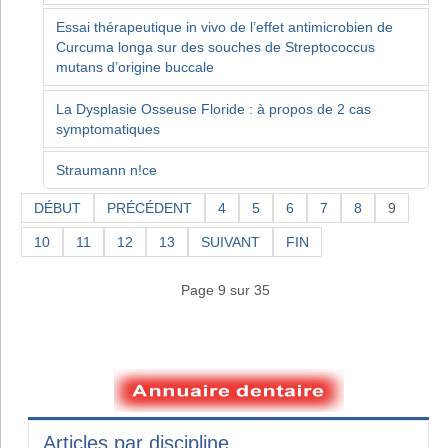
Essai thérapeutique in vivo de l’effet antimicrobien de
Curcuma longa sur des souches de Streptococcus
mutans d’origine buccale
La Dysplasie Osseuse Floride : à propos de 2 cas
symptomatiques
Straumann n!ce
DÉBUT
PRÉCÉDENT
4
5
6
7
8
9
10
11
12
13
SUIVANT
FIN
Page 9 sur 35
Articles par discipline