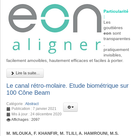
Particularité
:
Les
gouttières
eon
sont
transparentes
,
pratiquement
invisibles,
facilement amovibles, hautement efficaces et faciles à porter.
Lire la suite...
Le canal rétro-molaire. Etude biométrique sur
100 Cône Beam
Catégorie :
Abstract
Publication : 7 janvier 2021
Mis à jour : 24 décembre 2020
Affichages : 2097
M. MLOUKA, F. KHANFIR, M. TLILI, A. HAMROUNI, M.S.