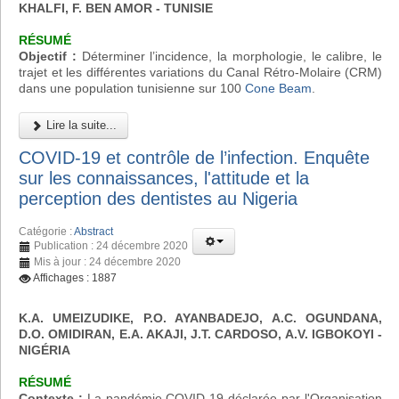
KHALFI, F. BEN AMOR - TUNISIE
RÉSUMÉ
Objectif :
Déterminer l’incidence, la morphologie, le calibre, le
trajet et les différentes variations du Canal Rétro-Molaire (CRM)
dans une population tunisienne sur 100
Cone Beam
.
Lire la suite...
COVID-19 et contrôle de l’infection. Enquête
sur les connaissances, l'attitude et la
perception des dentistes au Nigeria
Catégorie :
Abstract
Publication : 24 décembre 2020
Mis à jour : 24 décembre 2020
Affichages : 1887
K.A. UMEIZUDIKE, P.O. AYANBADEJO, A.C. OGUNDANA,
D.O. OMIDIRAN, E.A. AKAJI, J.T. CARDOSO, A.V. IGBOKOYI
-
NIGÉRIA
RÉSUMÉ
Contexte :
La pandémie COVID-19 déclarée par l'Organisation