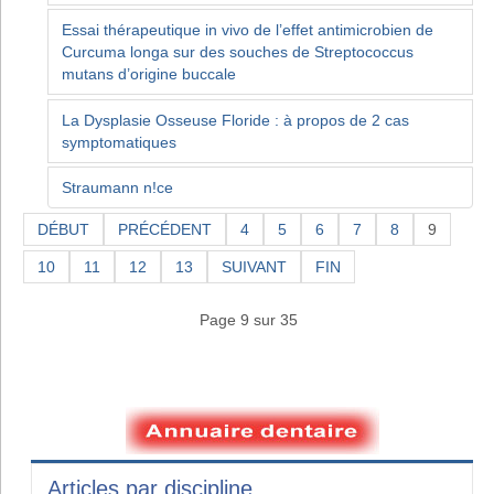
Essai thérapeutique in vivo de l’effet antimicrobien de
Curcuma longa sur des souches de Streptococcus
mutans d’origine buccale
La Dysplasie Osseuse Floride : à propos de 2 cas
symptomatiques
Straumann n!ce
DÉBUT
PRÉCÉDENT
4
5
6
7
8
9
10
11
12
13
SUIVANT
FIN
Page 9 sur 35
Articles par discipline