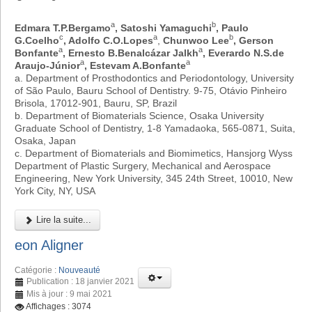
a
b
Edmara T.P.Bergamo
, Satoshi Yamaguchi
, Paulo
c
a
b
G.Coelho
, Adolfo C.O.Lopes
,
Chunwoo Lee
, Gerson
a
a
Bonfante
, Ernesto B.Benalcázar Jalkh
, Everardo N.S.de
a
a
Araujo-Júnior
, Estevam A.Bonfante
a. Department of Prosthodontics and Periodontology, University
of São Paulo, Bauru School of Dentistry. 9-75, Otávio Pinheiro
Brisola, 17012-901, Bauru, SP, Brazil
b. Department of Biomaterials Science, Osaka University
Graduate School of Dentistry, 1-8 Yamadaoka, 565-0871, Suita,
Osaka, Japan
c. Department of Biomaterials and Biomimetics, Hansjorg Wyss
Department of Plastic Surgery, Mechanical and Aerospace
Engineering, New York University, 345 24th Street, 10010, New
York City, NY, USA
Lire la suite...
eon Aligner
Catégorie :
Nouveauté
Publication : 18 janvier 2021
Mis à jour : 9 mai 2021
Affichages : 3074