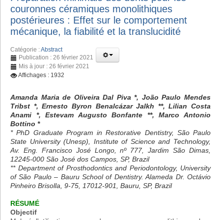
couronnes céramiques monolithiques
postérieures : Effet sur le comportement
mécanique, la fiabilité et la translucidité
Catégorie :
Abstract
Publication : 26 février 2021
Mis à jour : 26 février 2021
Affichages : 1932
Amanda Maria de Oliveira Dal Piva *, João Paulo Mendes
Tribst *, Ernesto Byron Benalcázar Jalkh **, Lilian Costa
Anami *, Estevam Augusto Bonfante **, Marco Antonio
Bottino *
* PhD Graduate Program in Restorative Dentistry, São Paulo
State University (Unesp), Institute of Science and Technology,
Av. Eng. Francisco José Longo, nº 777, Jardim São Dimas,
12245-000 São José dos Campos, SP, Brazil
** Department of Prosthodontics and Periodontology, University
of São Paulo – Bauru School of Dentistry. Alameda Dr. Octávio
Pinheiro Brisolla, 9-75, 17012-901, Bauru, SP, Brazil
RÉSUMÉ
Objectif