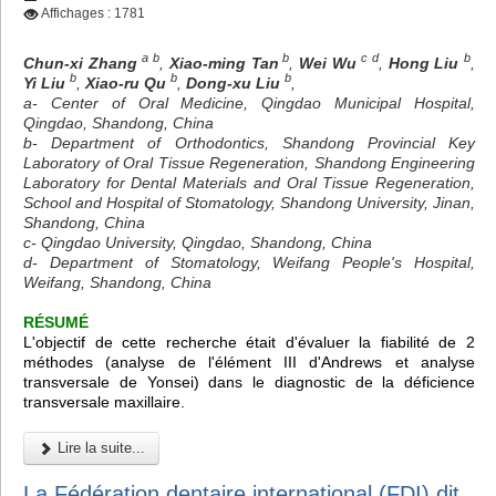
Affichages : 1781
a b
b
c d
b
Chun-xi Zhang
,
Xiao-ming Tan
,
Wei Wu
,
Hong Liu
,
b
b
b
Yi Liu
,
Xiao-ru Qu
,
Dong-xu Liu
,
a- Center of Oral Medicine, Qingdao Municipal Hospital,
Qingdao, Shandong, China
b- Department of Orthodontics, Shandong Provincial Key
Laboratory of Oral Tissue Regeneration, Shandong Engineering
Laboratory for Dental Materials and Oral Tissue Regeneration,
School and Hospital of Stomatology, Shandong University, Jinan,
Shandong, China
c- Qingdao University, Qingdao, Shandong, China
d- Department of Stomatology, Weifang People's Hospital,
Weifang, Shandong, China
RÉSUMÉ
L'objectif de cette recherche était d'évaluer la fiabilité de 2
méthodes (analyse de l'élément III d'Andrews et analyse
transversale de Yonsei) dans le diagnostic de la déficience
transversale maxillaire.
Lire la suite...
La Fédération dentaire international (FDI) dit