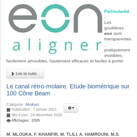
Particularité
:
Les
gouttières
eon
sont
transparentes
,
pratiquement
invisibles,
facilement amovibles, hautement efficaces et faciles à porter.
Lire la suite...
Le canal rétro-molaire. Etude biométrique sur
100 Cône Beam
Catégorie :
Abstract
Publication : 7 janvier 2021
Mis à jour : 24 décembre 2020
Affichages : 2095
M. MLOUKA, F. KHANFIR, M. TLILI, A. HAMROUNI, M.S.