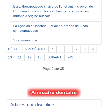
Essai thérapeutique in vivo de l’effet antimicrobien de
Curcuma longa sur des souches de Streptococcus
mutans d’origine buccale
La Dysplasie Osseuse Floride : à propos de 2 cas
symptomatiques
Straumann n!ce
DÉBUT
PRÉCÉDENT
4
5
6
7
8
9
10
11
12
13
SUIVANT
FIN
Page 9 sur 35
Articles par discipline