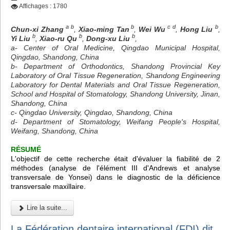
Affichages : 1780
a b
b
c d
b
Chun-xi Zhang
,
Xiao-ming Tan
,
Wei Wu
,
Hong Liu
,
b
b
b
Yi Liu
,
Xiao-ru Qu
,
Dong-xu Liu
,
a- Center of Oral Medicine, Qingdao Municipal Hospital,
Qingdao, Shandong, China
b- Department of Orthodontics, Shandong Provincial Key
Laboratory of Oral Tissue Regeneration, Shandong Engineering
Laboratory for Dental Materials and Oral Tissue Regeneration,
School and Hospital of Stomatology, Shandong University, Jinan,
Shandong, China
c- Qingdao University, Qingdao, Shandong, China
d- Department of Stomatology, Weifang People's Hospital,
Weifang, Shandong, China
RÉSUMÉ
L'objectif de cette recherche était d'évaluer la fiabilité de 2
méthodes (analyse de l'élément III d'Andrews et analyse
transversale de Yonsei) dans le diagnostic de la déficience
transversale maxillaire.
Lire la suite...
La Fédération dentaire international (FDI) dit