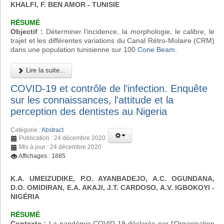
KHALFI, F. BEN AMOR - TUNISIE
RÉSUMÉ
Objectif :
Déterminer l’incidence, la morphologie, le calibre, le
trajet et les différentes variations du Canal Rétro-Molaire (CRM)
dans une population tunisienne sur 100
Cone Beam
.
Lire la suite...
COVID-19 et contrôle de l’infection. Enquête
sur les connaissances, l'attitude et la
perception des dentistes au Nigeria
Catégorie :
Abstract
Publication : 24 décembre 2020
Mis à jour : 24 décembre 2020
Affichages : 1885
K.A. UMEIZUDIKE, P.O. AYANBADEJO, A.C. OGUNDANA,
D.O. OMIDIRAN, E.A. AKAJI, J.T. CARDOSO, A.V. IGBOKOYI
-
NIGÉRIA
RÉSUMÉ
Contexte :
La pandémie COVID-19 déclarée par l'Organisation