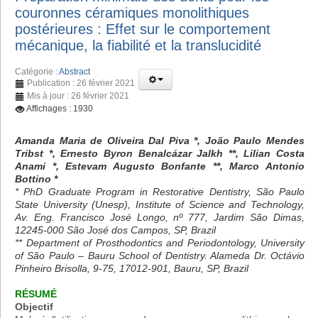
couronnes céramiques monolithiques
postérieures : Effet sur le comportement
mécanique, la fiabilité et la translucidité
Catégorie :
Abstract
Publication : 26 février 2021
Mis à jour : 26 février 2021
Affichages : 1930
Amanda Maria de Oliveira Dal Piva *, João Paulo Mendes
Tribst *, Ernesto Byron Benalcázar Jalkh **, Lilian Costa
Anami *, Estevam Augusto Bonfante **, Marco Antonio
Bottino *
* PhD Graduate Program in Restorative Dentistry, São Paulo
State University (Unesp), Institute of Science and Technology,
Av. Eng. Francisco José Longo, nº 777, Jardim São Dimas,
12245-000 São José dos Campos, SP, Brazil
** Department of Prosthodontics and Periodontology, University
of São Paulo – Bauru School of Dentistry. Alameda Dr. Octávio
Pinheiro Brisolla, 9-75, 17012-901, Bauru, SP, Brazil
RÉSUMÉ
Objectif