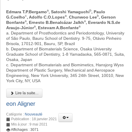
a
b
Edmara T.P.Bergamo
, Satoshi Yamaguchi
, Paulo
c
a
b
G.Coelho
, Adolfo C.O.Lopes
,
Chunwoo Lee
, Gerson
a
a
Bonfante
, Ernesto B.Benalcázar Jalkh
, Everardo N.S.de
a
a
Araujo-Júnior
, Estevam A.Bonfante
a. Department of Prosthodontics and Periodontology, University
of São Paulo, Bauru School of Dentistry. 9-75, Otávio Pinheiro
Brisola, 17012-901, Bauru, SP, Brazil
b. Department of Biomaterials Science, Osaka University
Graduate School of Dentistry, 1-8 Yamadaoka, 565-0871, Suita,
Osaka, Japan
c. Department of Biomaterials and Biomimetics, Hansjorg Wyss
Department of Plastic Surgery, Mechanical and Aerospace
Engineering, New York University, 345 24th Street, 10010, New
York City, NY, USA
Lire la suite...
eon Aligner
Catégorie :
Nouveauté
Publication : 18 janvier 2021
Mis à jour : 9 mai 2021
Affichages : 3071