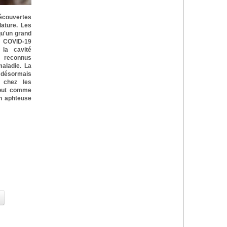
découvertes
ature. Les
qu'un grand
 COVID-19
la cavité
 reconnus
aladie. La
e désormais
 chez les
tout comme
on aphteuse