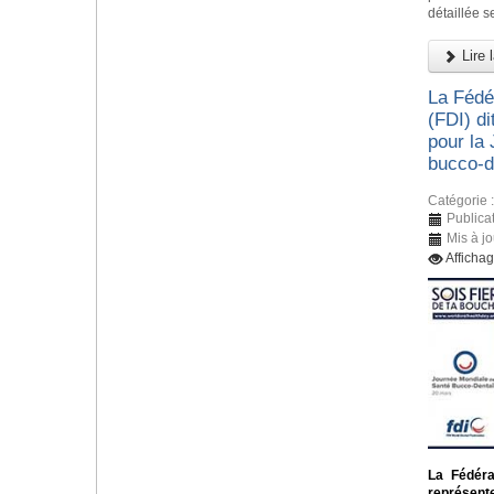
détaillée s
Lire l
La Fédér
(FDI) di
pour la
bucco-d
Catégorie 
Publica
Mis à j
Afficha
La Fédérat
représent