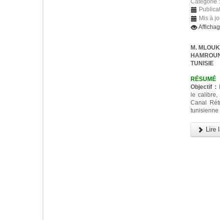
Catégorie 
Publicat
Mis à j
Afficha
M. MLOUKA,
HAMROUNI,
TUNISIE
RÉSUMÉ
Objectif :
D
le calibre,
Canal Rét
tunisienne
Lire l