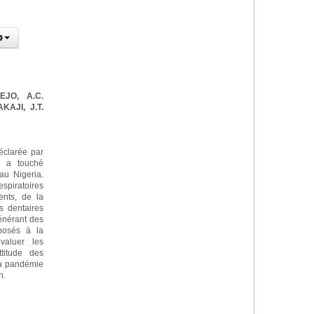
EJO, A.C.
KAJI, J.T.
clarée par
é a touché
au Nigeria.
espiratoires
ents, de la
s dentaires
énérant des
xposés à la
valuer les
ttitude des
 la pandémie
n.