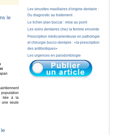
Les sinusites maxillaires d'origine dentaire :
Du diagnostic au traitement
ns le
Le lichen plan buccal : mise au point
Les soins dentaires chez la femme enceinte
Prescription médicamenteuse en pathologie
et chirurgie bucco-dentaire : «la prescription
des antibiotiques»
Les urgences en parodontologie
n
mi
Japan
aintiennent
e population
e liée à la
r une seule
 le