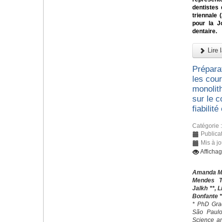
dentistes
triennale 
pour la J
dentaire.
Lire l
Prépara
les cou
monolith
sur le 
fiabilité
Catégorie 
Publicat
Mis à jo
Afficha
Amanda Mar
Mendes T
Jalkh **, 
Bonfante *
* PhD Grad
São Paulo 
Science an