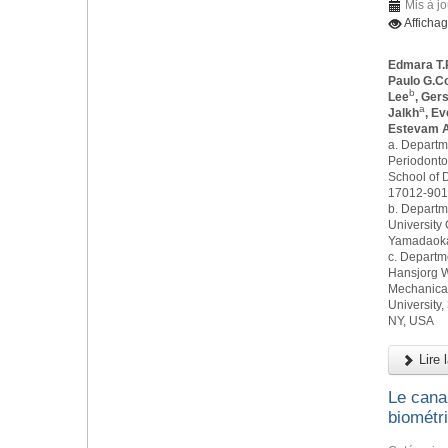
Mis à jo
Afficha
Edmara T.
Paulo G.C
b
Lee
, Ger
a
Jalkh
, E
Estevam A
a. Departm
Periodonto
School of D
17012-901,
b. Departm
University 
Yamadaoka,
c. Departm
Hansjorg W
Mechanical
University,
NY, USA
Lire l
Le canal
biométr