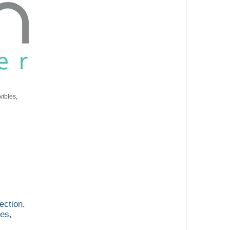
vibles,
ection.
es,