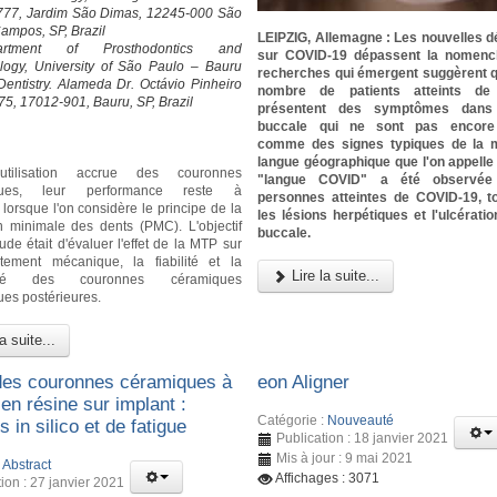
 777, Jardim São Dimas, 12245-000 São
ampos, SP, Brazil
LEIPZIG, Allemagne : Les nouvelles 
rtment of Prosthodontics and
sur COVID-19 dépassent la nomencl
logy, University of São Paulo – Bauru
recherches qui émergent suggèrent 
Dentistry. Alameda Dr. Octávio Pinheiro
nombre de patients atteints de
-75, 17012-901, Bauru, SP, Brazil
présentent des symptômes dans 
buccale qui ne sont pas encore
comme des signes typiques de la m
langue géographique que l'on appell
'utilisation accrue des couronnes
"langue COVID" a été observée
iques, leur performance reste à
personnes atteintes de COVID-19, 
lorsque l'on considère le principe de la
les lésions herpétiques et l'ulcérati
n minimale des dents (PMC). L'objectif
buccale.
ude était d'évaluer l'effet de la MTP sur
tement mécanique, la fiabilité et la
Lire la suite...
idité des couronnes céramiques
ues postérieures.
a suite...
des couronnes céramiques à
eon Aligner
en résine sur implant :
Catégorie :
Nouveauté
 in silico et de fatigue
Publication : 18 janvier 2021
Mis à jour : 9 mai 2021
:
Abstract
Affichages : 3071
ion : 27 janvier 2021