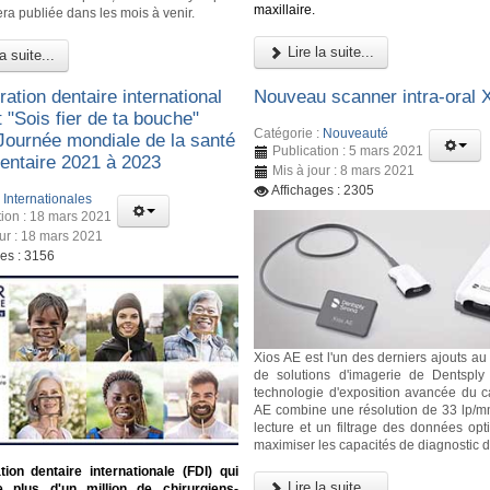
maxillaire.
era publiée dans les mois à venir.
Lire la suite...
a suite...
ation dentaire international
Nouveau scanner intra-oral 
t "Sois fier de ta bouche"
Catégorie :
Nouveauté
 Journée mondiale de la santé
Publication : 5 mars 2021
entaire 2021 à 2023
Mis à jour : 8 mars 2021
Affichages : 2305
:
Internationales
tion : 18 mars 2021
our : 18 mars 2021
ges : 3156
Xios AE est l'un des derniers ajouts au 
de solutions d'imagerie de Dentsply
technologie d'exposition avancée du c
AE combine une résolution de 33 lp/
lecture et un filtrage des données opt
maximiser les capacités de diagnostic d
ion dentaire internationale (FDI) qui
Lire la suite...
e plus d'un million de chirurgiens-