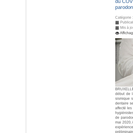
du COVI
parodon
Catégorie 
Publicat
Mis à jo
Afficha
BRUXELLES
début de 
sismique s
dentaire s
affecté les
hygiéniste
de parodo
mai 2020, i
expérience
préliminai