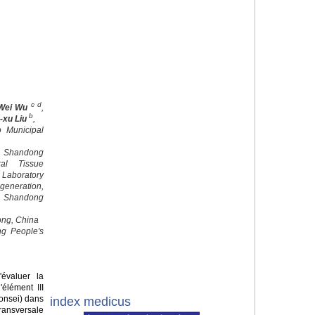
c d
Wei Wu
,
b
-xu Liu
,
o Municipal
 Shandong
al Tissue
 Laboratory
egeneration,
, Shandong
ong, China
ng People's
'évaluer la
élément III
onsei) dans
index medicus
ansversale