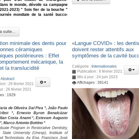
 dans le monde, dévoile sa campagne
(2021-2023) " Sois fier de ta bouche "
ournée mondiale de la santé bucco-
a suite...
tion minimale des dents pour
«Langue COVID» : les denti
ronnes céramiques
doivent rester attentifs aux
iques postérieures : Effet
symptômes de la cavité buc
comportement mécanique, la
Catégorie :
Internationales
 et la translucidité
Publication : 6 février 2021
Mis à jour : 24 juin 2023
:
Abstract
Affichages : 39141
ion : 26 février 2021
ur : 26 février 2021
ges : 1929
ia de Oliveira Dal Piva *, João Paulo
ribst *, Ernesto Byron Benalcázar
Lilian Costa Anami *, Estevam Augusto
*, Marco Antonio Bottino *
uate Program in Restorative Dentistry,
State University (Unesp), Institute of
d Technology, Av. Eng. Francisco José