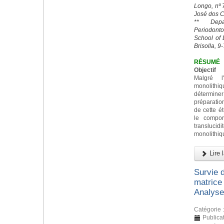
Longo, nº
José dos C
** Depa
Periodonto
School of 
Brisolla, 9
RÉSUMÉ
Objectif
Malgré l
monolith
déterminer 
préparatio
de cette ét
le compor
transluc
monolithiq
Lire l
Survie 
matrice 
Analyses
Catégorie 
Publicat