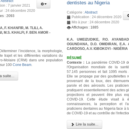
:
Abstract
dentistes au Nigeria
ion : 7 janvier 2021
our : 24 décembre 2020
Catégorie :
Abstract
ges : 2093
Publication : 24 décembre 2020
Mis à jour : 24 décembre 2020
Affichages : 1885
 F. KHANFIR, M. TLILI, A.
 M.S. KHALFI, F. BEN AMOR -
K.A. UMEIZUDIKE, P.O. AYANBAD
OGUNDANA, D.O. OMIDIRAN, E.A. A
CARDOSO, A.V. IGBOKOYI
- NIGÉRIA
éterminer l’incidence, la morphologie,
 le trajet et les différentes variations du
RÉSUMÉ
ro-Molaire (CRM) dans une population
Contexte :
La pandémie COVID-19 dé
 sur 100
Cone Beam
.
l'Organisation mondiale de la sant
57.145 personnes et fait 1095 morts 
a suite...
Elle se propage par des gouttelettes r
provenant de la toux, des éternuem
parole et des aérosols. Les praticien
pratiquent essentiellement des actes g
projections et peuvent être plus e
COVID-19. Cette étude visait à é
connaissances, la perception et l'a
praticiens dentaires au Nigeria face à
de COVID-19 et au contrôle de l'infectio
Lire la suite...