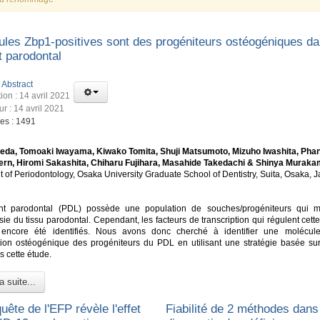
lules Zbp1-positives sont des progéniteurs ostéogéniques da
t parodontal
:
Abstract
ion : 14 avril 2021
ur : 14 avril 2021
ges : 1491
eda, Tomoaki Iwayama, Kiwako Tomita, Shuji Matsumoto, Mizuho Iwashita, Pha
ern, Hiromi Sakashita, Chiharu Fujihara, Masahide Takedachi & Shinya Muraka
 of Periodontology, Osaka University Graduate School of Dentistry, Suita, Osaka, 
nt parodontal (PDL) possède une population de souches/progéniteurs qui m
ie du tissu parodontal. Cependant, les facteurs de transcription qui régulent cett
 encore été identifiés. Nous avons donc cherché à identifier une molécul
ation ostéogénique des progéniteurs du PDL en utilisant une stratégie basée su
s cette étude.
a suite...
ête de l'EFP révèle l'effet
Fiabilité de 2 méthodes dans