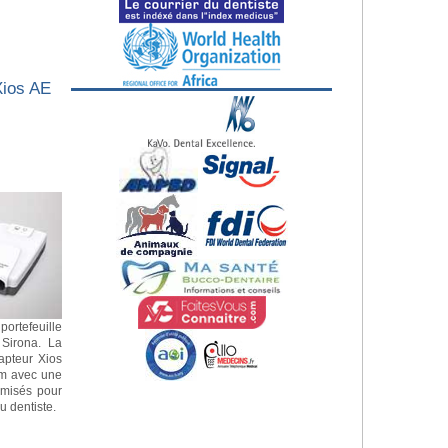
Xios AE
portefeuille
 Sirona. La
apteur Xios
mm avec une
imisés pour
u dentiste.