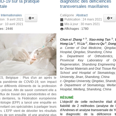
D-19 sur la pratique
diagnostic des déficiences
tale
transversales maxillaires
:
Internationales
Catégorie :
Abstract
ion : 9 avril 2021
Publication : 24 mars 2021
ur : 10 avril 2021
Mis à jour : 30 mars 2021
ges : 2446
Affichages : 1780
a b
b
Chun-xi Zhang
,
Xiao-ming Tan
,
b
b
b
Hong Liu
,
Yi Liu
,
Xiao-ru Qu
,
Dong
a- Center of Oral Medicine, Qingda
Hospital, Qingdao, Shandong, China
b- Department of Orthodontics,
Provincial Key Laboratory of Or
Regeneration, Shandong Engineering
for Dental Materials and Oral Tissue R
School and Hospital of Stomatology
University, Jinan, Shandong, China
, Belgique : Plus d'un an après le
c- Qingdao University, Qingdao, Shand
la pandémie de COVID-19, son impact
d- Department of Stomatology, Weifa
ur différents éléments de la profession
Hospital, Weifang, Shandong, China
e précise. Afin de savoir comment elle a
 flux de travail des parodontistes et des
RÉSUMÉ
s dentaires, la Fédération européenne
L'objectif de cette recherche était d
ntologie (EFP) a lancé une enquête en
fiabilité de 2 méthodes (analyse de l'
nvitant ces spécialistes à partager leurs
d'Andrews et analyse transversale de Y
s. L'EFP vient de dévoiler les résultats
le diagnostic de la déficience tr
res de son enquête, et une analyse plus