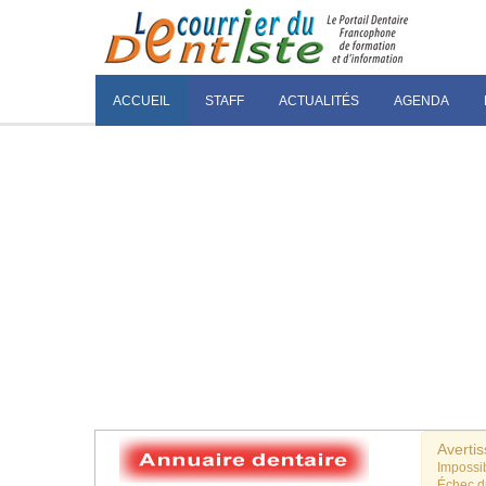
ACCUEIL
STAFF
ACTUALITÉS
AGENDA
Averti
Impossib
Échec 