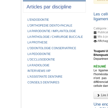
Articles par discipline
Les cel
ligamen
L'ENDODONTIE
L'ORTHOPEDIE DENTO-FACIALE
Catégorie 
LA PARODONTIE / IMPLANTOLOGIE
Publicat
Mis à jo
LA PATHOLOGIE / CHIRURGIE BUCCALE
Afficha
LA PROTHESE
L'ODONTOLOGIE CONSERVATRICE
Tsugumi U
LA PEDODONTIE
Bhongsati
Department
L'OCCLUSODONTIE
LA RADIOLOGIE
RÉSUMÉ
Le ligame
INTERVIEWS VIP
l'homéostas
L'ASSISTANTE DENTAIRE
n'ont pas
différenci
CONSEILS DENTAIRES
cellule dan
Lire l
Une enqu