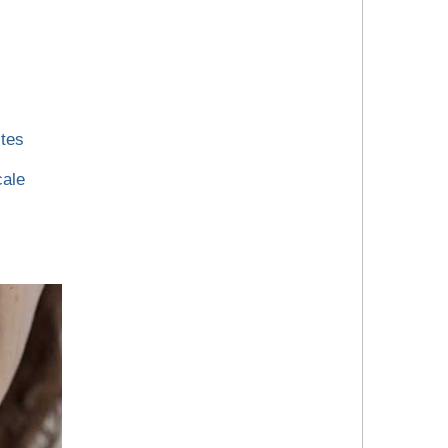
stes
cale