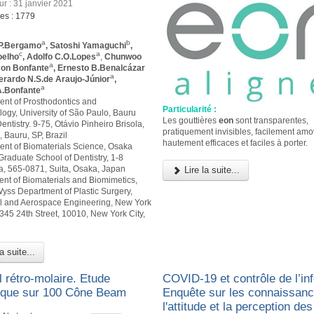
ur : 31 janvier 2021
ges : 1779
a
b
P.Bergamo
, Satoshi Yamaguchi
,
c
a
oelho
, Adolfo C.O.Lopes
,
Chunwoo
a
son Bonfante
, Ernesto B.Benalcázar
a
verardo N.S.de Araujo-Júnior
,
a
.Bonfante
ent of Prosthodontics and
Particularité :
logy, University of São Paulo, Bauru
Les gouttières
eon
sont transparentes,
entistry. 9-75, Otávio Pinheiro Brisola,
pratiquement invisibles, facilement amo
 Bauru, SP, Brazil
hautement efficaces et faciles à porter.
ent of Biomaterials Science, Osaka
Graduate School of Dentistry, 1-8
 565-0871, Suita, Osaka, Japan
Lire la suite...
ent of Biomaterials and Biomimetics,
yss Department of Plastic Surgery,
 and Aerospace Engineering, New York
 345 24th Street, 10010, New York City,
a suite...
 rétro-molaire. Etude
COVID-19 et contrôle de l’inf
ique sur 100 Cône Beam
Enquête sur les connaissanc
l'attitude et la perception des