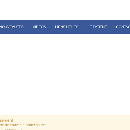
NOUVEAUTÉS
VIDÉOS
LIENS UTILES
LE PATIENT
CONTA
ssement
le de trouver le fichier source
du renommage