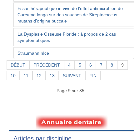
Essai thérapeutique in vivo de l’effet antimicrobien de
Curcuma longa sur des souches de Streptococcus
mutans d’origine buccale
La Dysplasie Osseuse Floride : à propos de 2 cas
symptomatiques
Straumann n!ce
DÉBUT
PRÉCÉDENT
4
5
6
7
8
9
10
11
12
13
SUIVANT
FIN
Page 9 sur 35
Articles par discipline