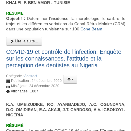
KHALFI, F. BEN AMOR - TUNISIE
RÉSUMÉ
Objectif :
Déterminer l’incidence, la morphologie, le calibre, le
trajet et les différentes variations du Canal Rétro-Molaire (CRM)
dans une population tunisienne sur 100
Cone Beam
.
Lire la suite...
COVID-19 et contrôle de l’infection. Enquête
sur les connaissances, l'attitude et la
perception des dentistes au Nigeria
Catégorie :
Abstract
Publication : 24 décembre 2020
Mis à jour : 24 décembre 2020
Affichages : 1887
K.A. UMEIZUDIKE, P.O. AYANBADEJO, A.C. OGUNDANA,
D.O. OMIDIRAN, E.A. AKAJI, J.T. CARDOSO, A.V. IGBOKOYI
-
NIGÉRIA
RÉSUMÉ
Contexte :
La pandémie COVID-19 déclarée par l'Organisation