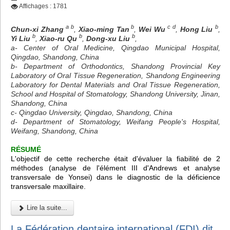
Affichages : 1781
a b
b
c d
b
Chun-xi Zhang
,
Xiao-ming Tan
,
Wei Wu
,
Hong Liu
,
b
b
b
Yi Liu
,
Xiao-ru Qu
,
Dong-xu Liu
,
a- Center of Oral Medicine, Qingdao Municipal Hospital,
Qingdao, Shandong, China
b- Department of Orthodontics, Shandong Provincial Key
Laboratory of Oral Tissue Regeneration, Shandong Engineering
Laboratory for Dental Materials and Oral Tissue Regeneration,
School and Hospital of Stomatology, Shandong University, Jinan,
Shandong, China
c- Qingdao University, Qingdao, Shandong, China
d- Department of Stomatology, Weifang People's Hospital,
Weifang, Shandong, China
RÉSUMÉ
L'objectif de cette recherche était d'évaluer la fiabilité de 2
méthodes (analyse de l'élément III d'Andrews et analyse
transversale de Yonsei) dans le diagnostic de la déficience
transversale maxillaire.
Lire la suite...
La Fédération dentaire international (FDI) dit