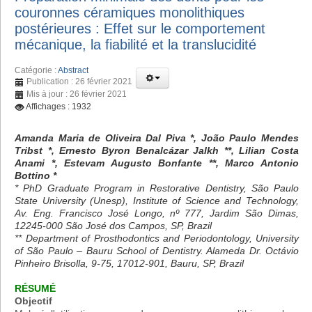
couronnes céramiques monolithiques
postérieures : Effet sur le comportement
mécanique, la fiabilité et la translucidité
Catégorie :
Abstract
Publication : 26 février 2021
Mis à jour : 26 février 2021
Affichages : 1932
Amanda Maria de Oliveira Dal Piva *, João Paulo Mendes
Tribst *, Ernesto Byron Benalcázar Jalkh **, Lilian Costa
Anami *, Estevam Augusto Bonfante **, Marco Antonio
Bottino *
* PhD Graduate Program in Restorative Dentistry, São Paulo
State University (Unesp), Institute of Science and Technology,
Av. Eng. Francisco José Longo, nº 777, Jardim São Dimas,
12245-000 São José dos Campos, SP, Brazil
** Department of Prosthodontics and Periodontology, University
of São Paulo – Bauru School of Dentistry. Alameda Dr. Octávio
Pinheiro Brisolla, 9-75, 17012-901, Bauru, SP, Brazil
RÉSUMÉ
Objectif