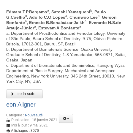
a
b
Edmara T.P.Bergamo
, Satoshi Yamaguchi
, Paulo
c
a
b
G.Coelho
, Adolfo C.O.Lopes
,
Chunwoo Lee
, Gerson
a
a
Bonfante
, Ernesto B.Benalcázar Jalkh
, Everardo N.S.de
a
a
Araujo-Júnior
, Estevam A.Bonfante
a. Department of Prosthodontics and Periodontology, University
of São Paulo, Bauru School of Dentistry. 9-75, Otávio Pinheiro
Brisola, 17012-901, Bauru, SP, Brazil
b. Department of Biomaterials Science, Osaka University
Graduate School of Dentistry, 1-8 Yamadaoka, 565-0871, Suita,
Osaka, Japan
c. Department of Biomaterials and Biomimetics, Hansjorg Wyss
Department of Plastic Surgery, Mechanical and Aerospace
Engineering, New York University, 345 24th Street, 10010, New
York City, NY, USA
Lire la suite...
eon Aligner
Catégorie :
Nouveauté
Publication : 18 janvier 2021
Mis à jour : 9 mai 2021
Affichages : 3076