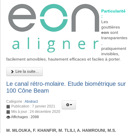
Particularité
:
Les
gouttières
eon
sont
transparentes
,
pratiquement
invisibles,
facilement amovibles, hautement efficaces et faciles à porter.
Lire la suite...
Le canal rétro-molaire. Etude biométrique sur
100 Cône Beam
Catégorie :
Abstract
Publication : 7 janvier 2021
Mis à jour : 24 décembre 2020
Affichages : 2098
M. MLOUKA, F. KHANFIR, M. TLILI, A. HAMROUNI, M.S.