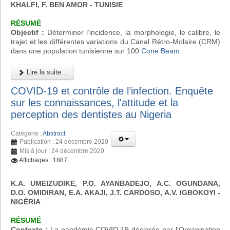
KHALFI, F. BEN AMOR - TUNISIE
RÉSUMÉ
Objectif :
Déterminer l’incidence, la morphologie, le calibre, le
trajet et les différentes variations du Canal Rétro-Molaire (CRM)
dans une population tunisienne sur 100
Cone Beam
.
Lire la suite...
COVID-19 et contrôle de l’infection. Enquête
sur les connaissances, l'attitude et la
perception des dentistes au Nigeria
Catégorie :
Abstract
Publication : 24 décembre 2020
Mis à jour : 24 décembre 2020
Affichages : 1887
K.A. UMEIZUDIKE, P.O. AYANBADEJO, A.C. OGUNDANA,
D.O. OMIDIRAN, E.A. AKAJI, J.T. CARDOSO, A.V. IGBOKOYI
-
NIGÉRIA
RÉSUMÉ
Contexte :
La pandémie COVID-19 déclarée par l'Organisation