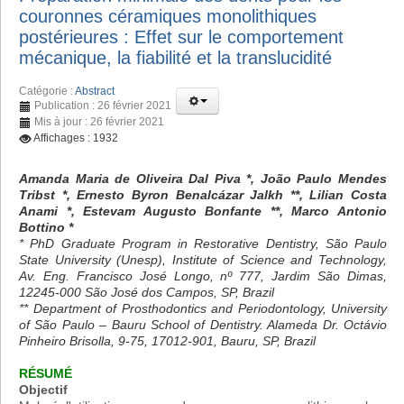
couronnes céramiques monolithiques
postérieures : Effet sur le comportement
mécanique, la fiabilité et la translucidité
Catégorie :
Abstract
Publication : 26 février 2021
Mis à jour : 26 février 2021
Affichages : 1932
Amanda Maria de Oliveira Dal Piva *, João Paulo Mendes
Tribst *, Ernesto Byron Benalcázar Jalkh **, Lilian Costa
Anami *, Estevam Augusto Bonfante **, Marco Antonio
Bottino *
* PhD Graduate Program in Restorative Dentistry, São Paulo
State University (Unesp), Institute of Science and Technology,
Av. Eng. Francisco José Longo, nº 777, Jardim São Dimas,
12245-000 São José dos Campos, SP, Brazil
** Department of Prosthodontics and Periodontology, University
of São Paulo – Bauru School of Dentistry. Alameda Dr. Octávio
Pinheiro Brisolla, 9-75, 17012-901, Bauru, SP, Brazil
RÉSUMÉ
Objectif