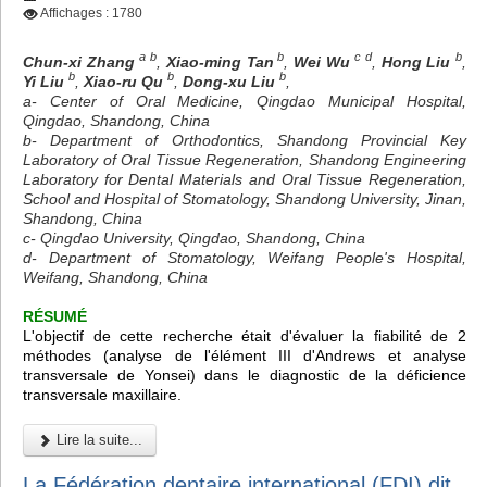
Affichages : 1780
a b
b
c d
b
Chun-xi Zhang
,
Xiao-ming Tan
,
Wei Wu
,
Hong Liu
,
b
b
b
Yi Liu
,
Xiao-ru Qu
,
Dong-xu Liu
,
a- Center of Oral Medicine, Qingdao Municipal Hospital,
Qingdao, Shandong, China
b- Department of Orthodontics, Shandong Provincial Key
Laboratory of Oral Tissue Regeneration, Shandong Engineering
Laboratory for Dental Materials and Oral Tissue Regeneration,
School and Hospital of Stomatology, Shandong University, Jinan,
Shandong, China
c- Qingdao University, Qingdao, Shandong, China
d- Department of Stomatology, Weifang People's Hospital,
Weifang, Shandong, China
RÉSUMÉ
L'objectif de cette recherche était d'évaluer la fiabilité de 2
méthodes (analyse de l'élément III d'Andrews et analyse
transversale de Yonsei) dans le diagnostic de la déficience
transversale maxillaire.
Lire la suite...
La Fédération dentaire international (FDI) dit