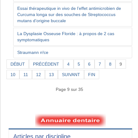
Essai thérapeutique in vivo de l’effet antimicrobien de
Curcuma longa sur des souches de Streptococcus
mutans d’origine buccale
La Dysplasie Osseuse Floride : à propos de 2 cas
symptomatiques
Straumann n!ce
DÉBUT
PRÉCÉDENT
4
5
6
7
8
9
10
11
12
13
SUIVANT
FIN
Page 9 sur 35
Articles par discipline