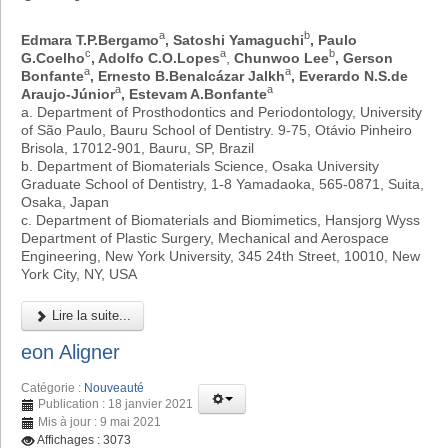
a
b
Edmara T.P.Bergamo
, Satoshi Yamaguchi
, Paulo
c
a
b
G.Coelho
, Adolfo C.O.Lopes
,
Chunwoo Lee
, Gerson
a
a
Bonfante
, Ernesto B.Benalcázar Jalkh
, Everardo N.S.de
a
a
Araujo-Júnior
, Estevam A.Bonfante
a. Department of Prosthodontics and Periodontology, University
of São Paulo, Bauru School of Dentistry. 9-75, Otávio Pinheiro
Brisola, 17012-901, Bauru, SP, Brazil
b. Department of Biomaterials Science, Osaka University
Graduate School of Dentistry, 1-8 Yamadaoka, 565-0871, Suita,
Osaka, Japan
c. Department of Biomaterials and Biomimetics, Hansjorg Wyss
Department of Plastic Surgery, Mechanical and Aerospace
Engineering, New York University, 345 24th Street, 10010, New
York City, NY, USA
Lire la suite...
eon Aligner
Catégorie :
Nouveauté
Publication : 18 janvier 2021
Mis à jour : 9 mai 2021
Affichages : 3073