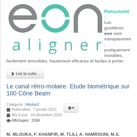
Particularité
:
Les
gouttières
eon
sont
transparentes
,
pratiquement
invisibles,
facilement amovibles, hautement efficaces et faciles à porter.
Lire la suite...
Le canal rétro-molaire. Etude biométrique sur
100 Cône Beam
Catégorie :
Abstract
Publication : 7 janvier 2021
Mis à jour : 24 décembre 2020
Affichages : 2096
M. MLOUKA, F. KHANFIR, M. TLILI, A. HAMROUNI, M.S.