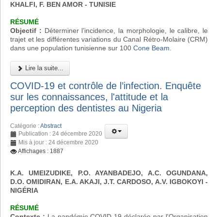
KHALFI, F. BEN AMOR - TUNISIE
RÉSUMÉ
Objectif :
Déterminer l’incidence, la morphologie, le calibre, le
trajet et les différentes variations du Canal Rétro-Molaire (CRM)
dans une population tunisienne sur 100
Cone Beam
.
Lire la suite...
COVID-19 et contrôle de l’infection. Enquête
sur les connaissances, l'attitude et la
perception des dentistes au Nigeria
Catégorie :
Abstract
Publication : 24 décembre 2020
Mis à jour : 24 décembre 2020
Affichages : 1887
K.A. UMEIZUDIKE, P.O. AYANBADEJO, A.C. OGUNDANA,
D.O. OMIDIRAN, E.A. AKAJI, J.T. CARDOSO, A.V. IGBOKOYI
-
NIGÉRIA
RÉSUMÉ
Contexte :
La pandémie COVID-19 déclarée par l'Organisation