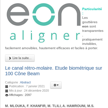
Particularité
:
Les
gouttières
eon
sont
transparentes
,
pratiquement
invisibles,
facilement amovibles, hautement efficaces et faciles à porter.
Lire la suite...
Le canal rétro-molaire. Etude biométrique sur
100 Cône Beam
Catégorie :
Abstract
Publication : 7 janvier 2021
Mis à jour : 24 décembre 2020
Affichages : 2097
M. MLOUKA, F. KHANFIR, M. TLILI, A. HAMROUNI, M.S.