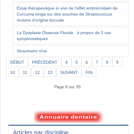
Essai thérapeutique in vivo de l’effet antimicrobien de
Curcuma longa sur des souches de Streptococcus
mutans d’origine buccale
La Dysplasie Osseuse Floride : à propos de 2 cas
symptomatiques
Straumann n!ce
DÉBUT
PRÉCÉDENT
4
5
6
7
8
9
10
11
12
13
SUIVANT
FIN
Page 9 sur 35
Articles par discipline