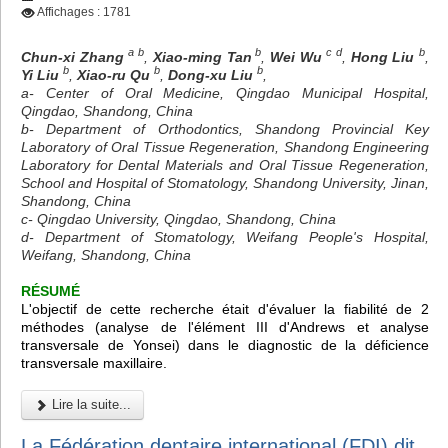
Affichages : 1781
a b
b
c d
b
Chun-xi Zhang
,
Xiao-ming Tan
,
Wei Wu
,
Hong Liu
,
b
b
b
Yi Liu
,
Xiao-ru Qu
,
Dong-xu Liu
,
a- Center of Oral Medicine, Qingdao Municipal Hospital,
Qingdao, Shandong, China
b- Department of Orthodontics, Shandong Provincial Key
Laboratory of Oral Tissue Regeneration, Shandong Engineering
Laboratory for Dental Materials and Oral Tissue Regeneration,
School and Hospital of Stomatology, Shandong University, Jinan,
Shandong, China
c- Qingdao University, Qingdao, Shandong, China
d- Department of Stomatology, Weifang People's Hospital,
Weifang, Shandong, China
RÉSUMÉ
L'objectif de cette recherche était d'évaluer la fiabilité de 2
méthodes (analyse de l'élément III d'Andrews et analyse
transversale de Yonsei) dans le diagnostic de la déficience
transversale maxillaire.
Lire la suite...
La Fédération dentaire international (FDI) dit