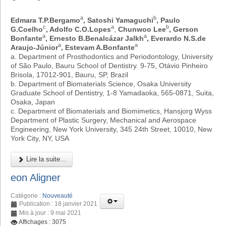
a
b
Edmara T.P.Bergamo
, Satoshi Yamaguchi
, Paulo
c
a
b
G.Coelho
, Adolfo C.O.Lopes
,
Chunwoo Lee
, Gerson
a
a
Bonfante
, Ernesto B.Benalcázar Jalkh
, Everardo N.S.de
a
a
Araujo-Júnior
, Estevam A.Bonfante
a. Department of Prosthodontics and Periodontology, University
of São Paulo, Bauru School of Dentistry. 9-75, Otávio Pinheiro
Brisola, 17012-901, Bauru, SP, Brazil
b. Department of Biomaterials Science, Osaka University
Graduate School of Dentistry, 1-8 Yamadaoka, 565-0871, Suita,
Osaka, Japan
c. Department of Biomaterials and Biomimetics, Hansjorg Wyss
Department of Plastic Surgery, Mechanical and Aerospace
Engineering, New York University, 345 24th Street, 10010, New
York City, NY, USA
Lire la suite...
eon Aligner
Catégorie :
Nouveauté
Publication : 18 janvier 2021
Mis à jour : 9 mai 2021
Affichages : 3075