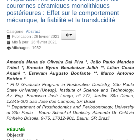
couronnes céramiques monolithiques
postérieures : Effet sur le comportement
mécanique, la fiabilité et la translucidité
Catégorie :
Abstract
Publication : 26 février 2021
Mis à jour : 26 février 2021
Affichages : 1932
Amanda Maria de Oliveira Dal Piva *, João Paulo Mendes
Tribst *, Ernesto Byron Benalcázar Jalkh **, Lilian Costa
Anami *, Estevam Augusto Bonfante **, Marco Antonio
Bottino *
* PhD Graduate Program in Restorative Dentistry, São Paulo
State University (Unesp), Institute of Science and Technology,
Av. Eng. Francisco José Longo, nº 777, Jardim São Dimas,
12245-000 São José dos Campos, SP, Brazil
** Department of Prosthodontics and Periodontology, University
of São Paulo – Bauru School of Dentistry. Alameda Dr. Octávio
Pinheiro Brisolla, 9-75, 17012-901, Bauru, SP, Brazil
RÉSUMÉ
Objectif