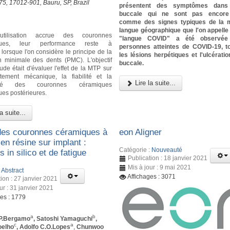
-75, 17012-901, Bauru, SP, Brazil
présentent des symptômes dans 
buccale qui ne sont pas encore
comme des signes typiques de la m
langue géographique que l'on appell
'utilisation accrue des couronnes
"langue COVID" a été observée
iques, leur performance reste à
personnes atteintes de COVID-19, 
lorsque l'on considère le principe de la
les lésions herpétiques et l'ulcérati
n minimale des dents (PMC). L'objectif
buccale.
ude était d'évaluer l'effet de la MTP sur
tement mécanique, la fiabilité et la
Lire la suite...
idité des couronnes céramiques
ues postérieures.
a suite...
des couronnes céramiques à
eon Aligner
en résine sur implant :
Catégorie :
Nouveauté
 in silico et de fatigue
Publication : 18 janvier 2021
Mis à jour : 9 mai 2021
:
Abstract
Affichages : 3071
ion : 27 janvier 2021
ur : 31 janvier 2021
ges : 1779
a
b
P.Bergamo
, Satoshi Yamaguchi
,
c
a
oelho
, Adolfo C.O.Lopes
,
Chunwoo