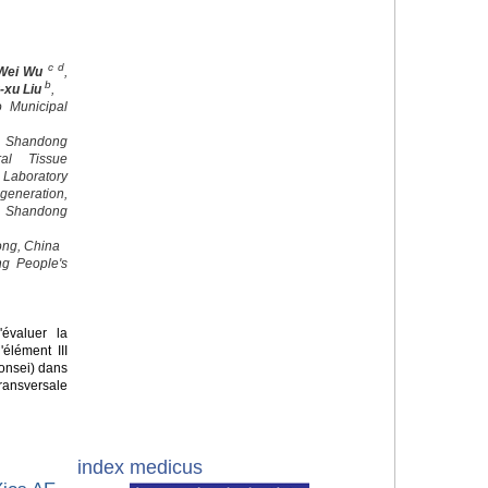
c d
Wei Wu
,
b
-xu Liu
,
o Municipal
 Shandong
al Tissue
 Laboratory
egeneration,
, Shandong
ong, China
ng People's
'évaluer la
élément III
onsei) dans
ansversale
index medicus