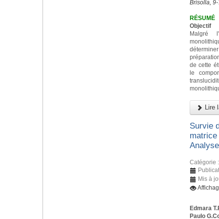
Brisolla, 9
RÉSUMÉ
Objectif
Malgré l
monolith
déterminer 
préparatio
de cette ét
le compor
transluc
monolithiq
Lire l
Survie 
matrice 
Analyses
Catégorie 
Publicat
Mis à jo
Afficha
Edmara T.
Paulo G.C