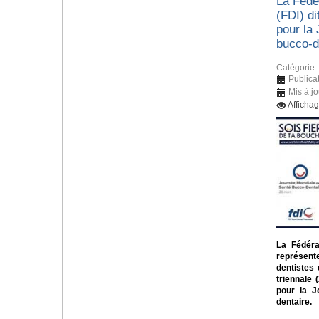
La Fédér
(FDI) di
pour la
bucco-d
Catégorie 
Publica
Mis à j
Afficha
La Fédérat
représent
dentistes
triennale 
pour la J
dentaire.