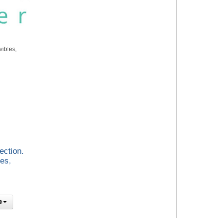
vibles,
ection.
es,