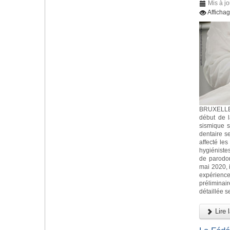
Mis à jo
Afficha
BRUXELLES
début de 
sismique s
dentaire s
affecté les
hygiéniste
de parodo
mai 2020, i
expérience
préliminai
détaillée s
Lire l