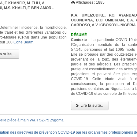
Affichages : 1885
 F. KHANFIR, M. TLILI, A.
 M.S. KHALFI, F. BEN AMOR -
K.A. UMEIZUDIKE, P.O. AYANBAD
OGUNDANA, D.O. OMIDIRAN, E.A. A
CARDOSO, A.V. IGBOKOYI
- NIGÉRIA
éterminer l’incidence, la morphologie,
 le trajet et les différentes variations du
RÉSUMÉ
ro-Molaire (CRM) dans une population
Contexte :
La pandémie COVID-19 dé
 sur 100
Cone Beam
.
l'Organisation mondiale de la sant
57.145 personnes et fait 1095 morts 
a suite...
Elle se propage par des gouttelettes r
provenant de la toux, des éternuem
parole et des aérosols. Les praticien
pratiquent essentiellement des actes g
projections et peuvent être plus e
COVID-19. Cette étude visait à é
connaissances, la perception et l'a
praticiens dentaires au Nigeria face à
de COVID-19 et au contrôle de l'infectio
Lire la suite...
elle pièce à main W&H SZ-75 Zygoma
uation des directives de prévention COVID-19 par les organismes professionnels d