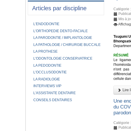
Articles par discipline
Catégorie 
Publicat
Mis à jo
L'ENDODONTIE
Afficha
L'ORTHOPEDIE DENTO-FACIALE
Tsugumi U
LA PARODONTIE / IMPLANTOLOGIE
Bhongsati
LA PATHOLOGIE / CHIRURGIE BUCCALE
Department
LA PROTHESE
RÉSUMÉ
L'ODONTOLOGIE CONSERVATRICE
Le ligame
l'homéostas
LA PEDODONTIE
n'ont pas
L'OCCLUSODONTIE
différenci
cellule dan
LA RADIOLOGIE
INTERVIEWS VIP
Lire l
L'ASSISTANTE DENTAIRE
CONSEILS DENTAIRES
Une enqu
du COVI
parodon
Catégorie 
Publicat