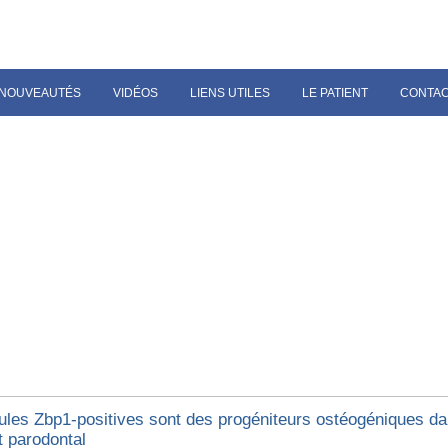
NOUVEAUTÉS
VIDÉOS
LIENS UTILES
LE PATIENT
CONTA
lules Zbp1-positives sont des progéniteurs ostéogéniques da
t parodontal