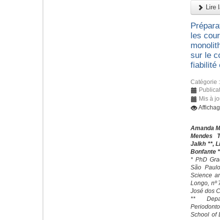
Lire l
Prépara
les cou
monolith
sur le 
fiabilité
Catégorie 
Publicat
Mis à jo
Afficha
Amanda Mar
Mendes T
Jalkh **, 
Bonfante *
* PhD Grad
São Paulo 
Science an
Longo, nº
José dos C
** Depa
Periodonto
School of 