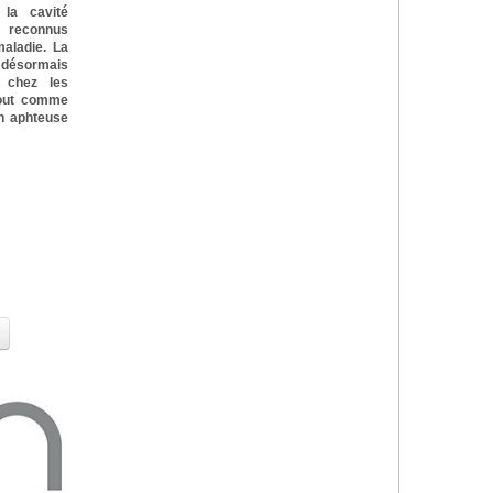
la cavité
 reconnus
aladie. La
e désormais
 chez les
tout comme
on aphteuse