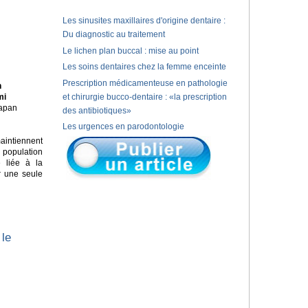
Les sinusites maxillaires d'origine dentaire :
Du diagnostic au traitement
Le lichen plan buccal : mise au point
Les soins dentaires chez la femme enceinte
Prescription médicamenteuse en pathologie
n
mi
et chirurgie bucco-dentaire : «la prescription
Japan
des antibiotiques»
Les urgences en parodontologie
aintiennent
e population
e liée à la
r une seule
 le