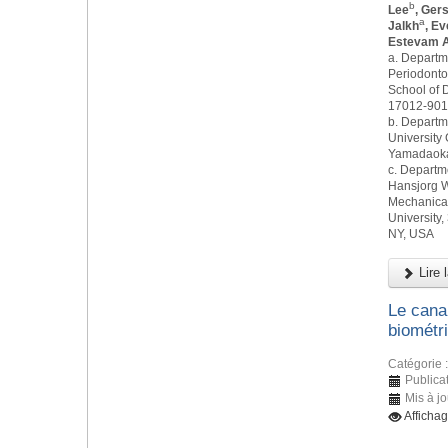
b
Lee
, Ger
a
Jalkh
, E
Estevam A
a. Departm
Periodonto
School of D
17012-901,
b. Departm
University 
Yamadaoka,
c. Departm
Hansjorg W
Mechanical
University,
NY, USA
Lire l
Le canal
biométr
Catégorie 
Publicat
Mis à j
Afficha