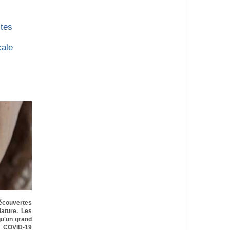
stes
cale
découvertes
ature. Les
qu'un grand
 COVID-19