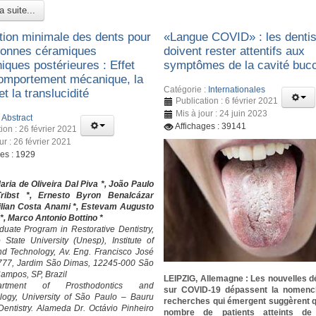
a suite...
tion minimale des dents pour
«Langue COVID» : les denti
ronnes céramiques
doivent rester attentifs aux
iques postérieures : Effet
symptômes de la cavité buc
comportement mécanique, la
Catégorie :
Internationales
 et la translucidité
Publication : 6 février 2021
Mis à jour : 24 juin 2023
:
Abstract
Affichages : 39141
ion : 26 février 2021
ur : 26 février 2021
ges : 1929
ia de Oliveira Dal Piva *, João Paulo
ribst *, Ernesto Byron Benalcázar
Lilian Costa Anami *, Estevam Augusto
*, Marco Antonio Bottino *
uate Program in Restorative Dentistry,
State University (Unesp), Institute of
d Technology, Av. Eng. Francisco José
 777, Jardim São Dimas, 12245-000 São
ampos, SP, Brazil
LEIPZIG, Allemagne : Les nouvelles 
rtment of Prosthodontics and
sur COVID-19 dépassent la nomencl
logy, University of São Paulo – Bauru
recherches qui émergent suggèrent 
Dentistry. Alameda Dr. Octávio Pinheiro
nombre de patients atteints de