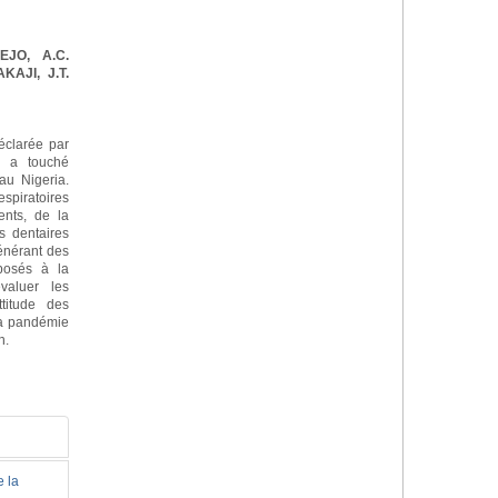
EJO, A.C.
KAJI, J.T.
clarée par
é a touché
au Nigeria.
espiratoires
ents, de la
s dentaires
énérant des
xposés à la
valuer les
ttitude des
 la pandémie
n.
e la