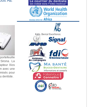
Xios AE
portefeuille
 Sirona. La
apteur Xios
mm avec une
imisés pour
u dentiste.