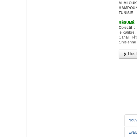
M. MLOUKA,
HAMROUNI,
TUNISIE
RÉSUMÉ
Objectif :
D
le calibre,
Canal Rét
tunisienne
Lire l
Nouv
Eval