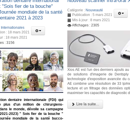
ation dentaire international
Nouveau scanner intra-oral 
t "Sois fier de ta bouche"
Catégorie :
Nouveauté
 Journée mondiale de la santé
Publication : 5 mars 2021
entaire 2021 à 2023
Mis à jour : 8 mars 2021
Affichages : 2305
:
Internationales
tion : 18 mars 2021
our : 18 mars 2021
ges : 3156
Xios AE est l'un des derniers ajouts au 
de solutions d'imagerie de Dentsply
technologie d'exposition avancée du c
AE combine une résolution de 33 lp/
lecture et un filtrage des données opt
maximiser les capacités de diagnostic d
ion dentaire internationale (FDI) qui
Lire la suite...
e plus d'un million de chirurgiens-
 dans le monde, dévoile sa campagne
(2021-2023) " Sois fier de ta bouche "
ournée mondiale de la santé bucco-