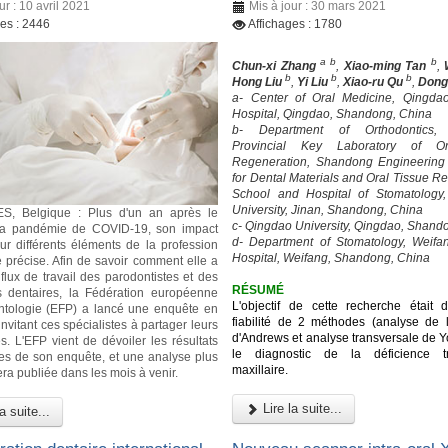
ur : 10 avril 2021
Mis à jour : 30 mars 2021
ges : 2446
Affichages : 1780
a b
b
Chun-xi Zhang
,
Xiao-ming Tan
,
b
b
b
Hong Liu
,
Yi Liu
,
Xiao-ru Qu
,
Dong
a- Center of Oral Medicine, Qingda
Hospital, Qingdao, Shandong, China
b- Department of Orthodontics,
Provincial Key Laboratory of Or
Regeneration, Shandong Engineering
for Dental Materials and Oral Tissue R
School and Hospital of Stomatology
University, Jinan, Shandong, China
, Belgique : Plus d'un an après le
c- Qingdao University, Qingdao, Shand
la pandémie de COVID-19, son impact
d- Department of Stomatology, Weifa
ur différents éléments de la profession
Hospital, Weifang, Shandong, China
e précise. Afin de savoir comment elle a
 flux de travail des parodontistes et des
RÉSUMÉ
s dentaires, la Fédération européenne
L'objectif de cette recherche était d
ntologie (EFP) a lancé une enquête en
fiabilité de 2 méthodes (analyse de l'
nvitant ces spécialistes à partager leurs
d'Andrews et analyse transversale de Y
s. L'EFP vient de dévoiler les résultats
le diagnostic de la déficience tr
res de son enquête, et une analyse plus
maxillaire.
era publiée dans les mois à venir.
Lire la suite...
a suite...