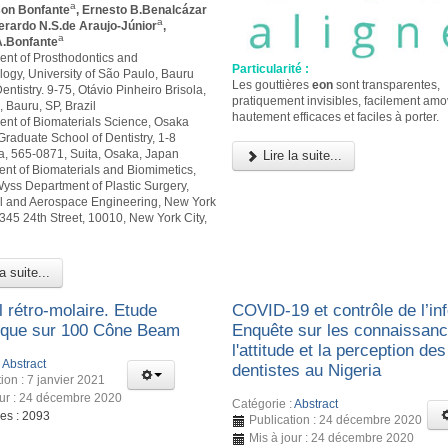
a
son Bonfante
, Ernesto B.Benalcázar
a
verardo N.S.de Araujo-Júnior
,
a
.Bonfante
ent of Prosthodontics and
Particularité :
logy, University of São Paulo, Bauru
Les gouttières
eon
sont transparentes,
entistry. 9-75, Otávio Pinheiro Brisola,
pratiquement invisibles, facilement amo
 Bauru, SP, Brazil
hautement efficaces et faciles à porter.
ent of Biomaterials Science, Osaka
Graduate School of Dentistry, 1-8
 565-0871, Suita, Osaka, Japan
Lire la suite...
ent of Biomaterials and Biomimetics,
yss Department of Plastic Surgery,
 and Aerospace Engineering, New York
 345 24th Street, 10010, New York City,
a suite...
 rétro-molaire. Etude
COVID-19 et contrôle de l’inf
ique sur 100 Cône Beam
Enquête sur les connaissanc
l'attitude et la perception des
:
Abstract
dentistes au Nigeria
ion : 7 janvier 2021
our : 24 décembre 2020
Catégorie :
Abstract
ges : 2093
Publication : 24 décembre 2020
Mis à jour : 24 décembre 2020