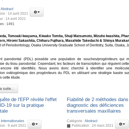
:
Abstract
ion : 14 avril 2021
ur : 14 avril 2021
ges : 1491
eda, Tomoaki Iwayama, Kiwako Tomita, Shuji Matsumoto, Mizuho Iwashita, Pha
ern, Hiromi Sakashita, Chiharu Fujihara, Masahide Takedachi & Shinya Muraka
 of Periodontology, Osaka University Graduate School of Dentistry, Suita, Osaka, 
nt parodontal (PDL) possède une population de souches/progéniteurs qui m
ie du tissu parodontal. Cependant, les facteurs de transcription qui régulent cett
 encore été identifiés. Nous avons donc cherché à identifier une molécul
ation ostéogénique des progéniteurs du PDL en utilisant une stratégie basée su
s cette étude.
a suite...
ête de l'EFP révèle l'effet
Fiabilité de 2 méthodes dans
D-19 sur la pratique
diagnostic des déficiences
tale
transversales maxillaires
:
Internationales
Catégorie :
Abstract
ion : 9 avril 2021
Publication : 24 mars 2021