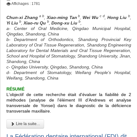
Affichages : 1781
a b
b
c d
b
Chun-xi Zhang
,
Xiao-ming Tan
,
Wei Wu
,
Hong Liu
,
b
b
b
Yi Liu
,
Xiao-ru Qu
,
Dong-xu Liu
,
a- Center of Oral Medicine, Qingdao Municipal Hospital,
Qingdao, Shandong, China
b- Department of Orthodontics, Shandong Provincial Key
Laboratory of Oral Tissue Regeneration, Shandong Engineering
Laboratory for Dental Materials and Oral Tissue Regeneration,
School and Hospital of Stomatology, Shandong University, Jinan,
Shandong, China
c- Qingdao University, Qingdao, Shandong, China
d- Department of Stomatology, Weifang People's Hospital,
Weifang, Shandong, China
RÉSUMÉ
L'objectif de cette recherche était d'évaluer la fiabilité de 2
méthodes (analyse de l'élément III d'Andrews et analyse
transversale de Yonsei) dans le diagnostic de la déficience
transversale maxillaire.
Lire la suite...
La Fédération dentaire international (FDI) dit