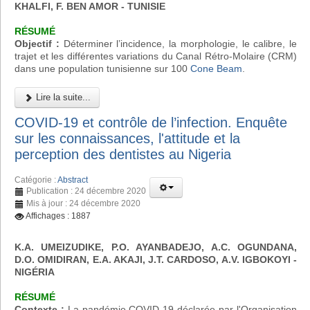
KHALFI, F. BEN AMOR - TUNISIE
RÉSUMÉ
Objectif :
Déterminer l’incidence, la morphologie, le calibre, le
trajet et les différentes variations du Canal Rétro-Molaire (CRM)
dans une population tunisienne sur 100
Cone Beam
.
Lire la suite...
COVID-19 et contrôle de l’infection. Enquête
sur les connaissances, l'attitude et la
perception des dentistes au Nigeria
Catégorie :
Abstract
Publication : 24 décembre 2020
Mis à jour : 24 décembre 2020
Affichages : 1887
K.A. UMEIZUDIKE, P.O. AYANBADEJO, A.C. OGUNDANA,
D.O. OMIDIRAN, E.A. AKAJI, J.T. CARDOSO, A.V. IGBOKOYI
-
NIGÉRIA
RÉSUMÉ
Contexte :
La pandémie COVID-19 déclarée par l'Organisation