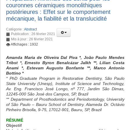
couronnes céramiques monolithiques
postérieures : Effet sur le comportement
mécanique, la fiabilité et la translucidité
Catégorie :
Abstract
Publication : 26 février 2021
Mis à jour : 26 février 2021
Affichages : 1932
Amanda Maria de Oliveira Dal Piva *, João Paulo Mendes
Tribst *, Ernesto Byron Benalcázar Jalkh **, Lilian Costa
Anami *, Estevam Augusto Bonfante **, Marco Antonio
Bottino *
* PhD Graduate Program in Restorative Dentistry, São Paulo
State University (Unesp), Institute of Science and Technology,
Av. Eng. Francisco José Longo, nº 777, Jardim São Dimas,
12245-000 São José dos Campos, SP, Brazil
** Department of Prosthodontics and Periodontology, University
of São Paulo – Bauru School of Dentistry. Alameda Dr. Octávio
Pinheiro Brisolla, 9-75, 17012-901, Bauru, SP, Brazil
RÉSUMÉ
Objectif