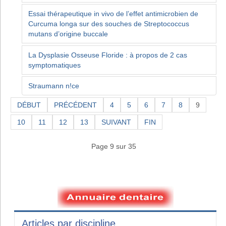
Essai thérapeutique in vivo de l’effet antimicrobien de
Curcuma longa sur des souches de Streptococcus
mutans d’origine buccale
La Dysplasie Osseuse Floride : à propos de 2 cas
symptomatiques
Straumann n!ce
DÉBUT
PRÉCÉDENT
4
5
6
7
8
9
10
11
12
13
SUIVANT
FIN
Page 9 sur 35
Articles par discipline