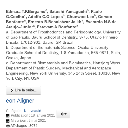
a
b
Edmara T.P.Bergamo
, Satoshi Yamaguchi
, Paulo
c
a
b
G.Coelho
, Adolfo C.O.Lopes
,
Chunwoo Lee
, Gerson
a
a
Bonfante
, Ernesto B.Benalcázar Jalkh
, Everardo N.S.de
a
a
Araujo-Júnior
, Estevam A.Bonfante
a. Department of Prosthodontics and Periodontology, University
of São Paulo, Bauru School of Dentistry. 9-75, Otávio Pinheiro
Brisola, 17012-901, Bauru, SP, Brazil
b. Department of Biomaterials Science, Osaka University
Graduate School of Dentistry, 1-8 Yamadaoka, 565-0871, Suita,
Osaka, Japan
c. Department of Biomaterials and Biomimetics, Hansjorg Wyss
Department of Plastic Surgery, Mechanical and Aerospace
Engineering, New York University, 345 24th Street, 10010, New
York City, NY, USA
Lire la suite...
eon Aligner
Catégorie :
Nouveauté
Publication : 18 janvier 2021
Mis à jour : 9 mai 2021
Affichages : 3074