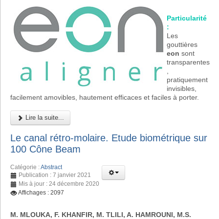
Particularité
:
Les
gouttières
eon
sont
transparentes
,
pratiquement
invisibles,
facilement amovibles, hautement efficaces et faciles à porter.
Lire la suite...
Le canal rétro-molaire. Etude biométrique sur
100 Cône Beam
Catégorie :
Abstract
Publication : 7 janvier 2021
Mis à jour : 24 décembre 2020
Affichages : 2097
M. MLOUKA, F. KHANFIR, M. TLILI, A. HAMROUNI, M.S.