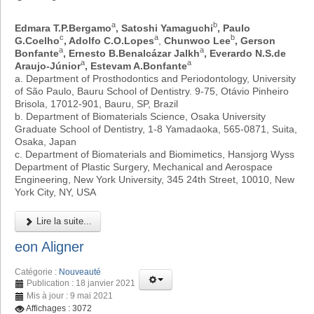
a
b
Edmara T.P.Bergamo
, Satoshi Yamaguchi
, Paulo
c
a
b
G.Coelho
, Adolfo C.O.Lopes
,
Chunwoo Lee
, Gerson
a
a
Bonfante
, Ernesto B.Benalcázar Jalkh
, Everardo N.S.de
a
a
Araujo-Júnior
, Estevam A.Bonfante
a. Department of Prosthodontics and Periodontology, University
of São Paulo, Bauru School of Dentistry. 9-75, Otávio Pinheiro
Brisola, 17012-901, Bauru, SP, Brazil
b. Department of Biomaterials Science, Osaka University
Graduate School of Dentistry, 1-8 Yamadaoka, 565-0871, Suita,
Osaka, Japan
c. Department of Biomaterials and Biomimetics, Hansjorg Wyss
Department of Plastic Surgery, Mechanical and Aerospace
Engineering, New York University, 345 24th Street, 10010, New
York City, NY, USA
Lire la suite...
eon Aligner
Catégorie :
Nouveauté
Publication : 18 janvier 2021
Mis à jour : 9 mai 2021
Affichages : 3072