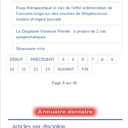
Essai thérapeutique in vivo de l’effet antimicrobien de
Curcuma longa sur des souches de Streptococcus
mutans d’origine buccale
La Dysplasie Osseuse Floride : à propos de 2 cas
symptomatiques
Straumann n!ce
DÉBUT
PRÉCÉDENT
4
5
6
7
8
9
10
11
12
13
SUIVANT
FIN
Page 9 sur 35
Articles par discipline