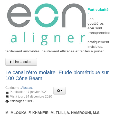
Particularité
:
Les
gouttières
eon
sont
transparentes
,
pratiquement
invisibles,
facilement amovibles, hautement efficaces et faciles à porter.
Lire la suite...
Le canal rétro-molaire. Etude biométrique sur
100 Cône Beam
Catégorie :
Abstract
Publication : 7 janvier 2021
Mis à jour : 24 décembre 2020
Affichages : 2096
M. MLOUKA, F. KHANFIR, M. TLILI, A. HAMROUNI, M.S.