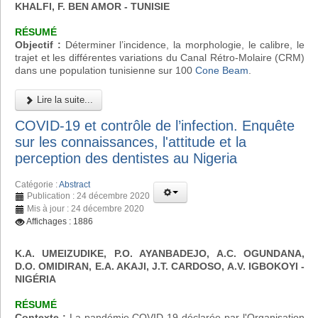
KHALFI, F. BEN AMOR - TUNISIE
RÉSUMÉ
Objectif :
Déterminer l’incidence, la morphologie, le calibre, le
trajet et les différentes variations du Canal Rétro-Molaire (CRM)
dans une population tunisienne sur 100
Cone Beam
.
Lire la suite...
COVID-19 et contrôle de l’infection. Enquête
sur les connaissances, l'attitude et la
perception des dentistes au Nigeria
Catégorie :
Abstract
Publication : 24 décembre 2020
Mis à jour : 24 décembre 2020
Affichages : 1886
K.A. UMEIZUDIKE, P.O. AYANBADEJO, A.C. OGUNDANA,
D.O. OMIDIRAN, E.A. AKAJI, J.T. CARDOSO, A.V. IGBOKOYI
-
NIGÉRIA
RÉSUMÉ
Contexte :
La pandémie COVID-19 déclarée par l'Organisation