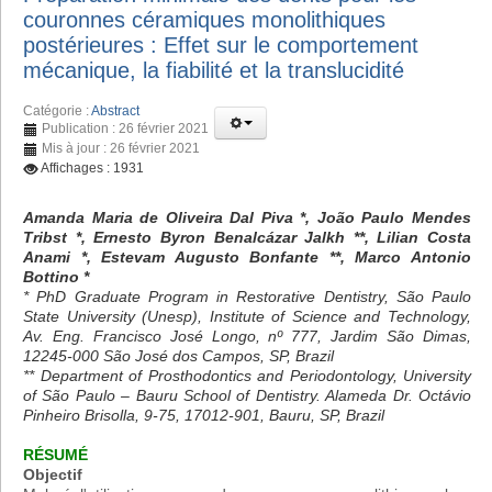
couronnes céramiques monolithiques
postérieures : Effet sur le comportement
mécanique, la fiabilité et la translucidité
Catégorie :
Abstract
Publication : 26 février 2021
Mis à jour : 26 février 2021
Affichages : 1931
Amanda Maria de Oliveira Dal Piva *, João Paulo Mendes
Tribst *, Ernesto Byron Benalcázar Jalkh **, Lilian Costa
Anami *, Estevam Augusto Bonfante **, Marco Antonio
Bottino *
* PhD Graduate Program in Restorative Dentistry, São Paulo
State University (Unesp), Institute of Science and Technology,
Av. Eng. Francisco José Longo, nº 777, Jardim São Dimas,
12245-000 São José dos Campos, SP, Brazil
** Department of Prosthodontics and Periodontology, University
of São Paulo – Bauru School of Dentistry. Alameda Dr. Octávio
Pinheiro Brisolla, 9-75, 17012-901, Bauru, SP, Brazil
RÉSUMÉ
Objectif