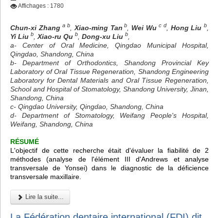
Affichages : 1780
a b
b
c d
b
Chun-xi Zhang
,
Xiao-ming Tan
,
Wei Wu
,
Hong Liu
,
b
b
b
Yi Liu
,
Xiao-ru Qu
,
Dong-xu Liu
,
a- Center of Oral Medicine, Qingdao Municipal Hospital,
Qingdao, Shandong, China
b- Department of Orthodontics, Shandong Provincial Key
Laboratory of Oral Tissue Regeneration, Shandong Engineering
Laboratory for Dental Materials and Oral Tissue Regeneration,
School and Hospital of Stomatology, Shandong University, Jinan,
Shandong, China
c- Qingdao University, Qingdao, Shandong, China
d- Department of Stomatology, Weifang People's Hospital,
Weifang, Shandong, China
RÉSUMÉ
L'objectif de cette recherche était d'évaluer la fiabilité de 2
méthodes (analyse de l'élément III d'Andrews et analyse
transversale de Yonsei) dans le diagnostic de la déficience
transversale maxillaire.
Lire la suite...
La Fédération dentaire international (FDI) dit