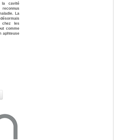
la cavité
 reconnus
aladie. La
e désormais
 chez les
tout comme
on aphteuse