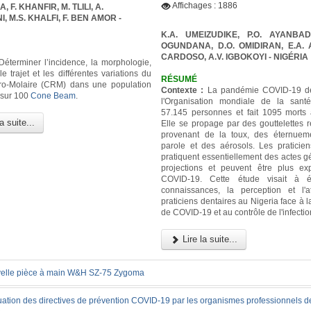
Affichages : 1886
 F. KHANFIR, M. TLILI, A.
 M.S. KHALFI, F. BEN AMOR -
K.A. UMEIZUDIKE, P.O. AYANBAD
OGUNDANA, D.O. OMIDIRAN, E.A. A
CARDOSO, A.V. IGBOKOYI
- NIGÉRIA
éterminer l’incidence, la morphologie,
 le trajet et les différentes variations du
RÉSUMÉ
ro-Molaire (CRM) dans une population
Contexte :
La pandémie COVID-19 dé
 sur 100
Cone Beam
.
l'Organisation mondiale de la sant
57.145 personnes et fait 1095 morts 
a suite...
Elle se propage par des gouttelettes r
provenant de la toux, des éternuem
parole et des aérosols. Les praticien
pratiquent essentiellement des actes g
projections et peuvent être plus e
COVID-19. Cette étude visait à é
connaissances, la perception et l'a
praticiens dentaires au Nigeria face à
de COVID-19 et au contrôle de l'infectio
Lire la suite...
elle pièce à main W&H SZ-75 Zygoma
uation des directives de prévention COVID-19 par les organismes professionnels d