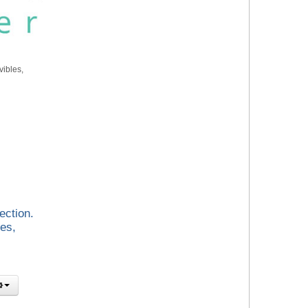
vibles,
ection.
es,