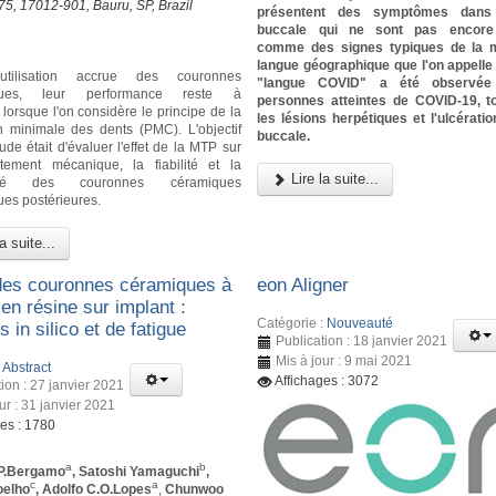
-75, 17012-901, Bauru, SP, Brazil
présentent des symptômes dans 
buccale qui ne sont pas encore
comme des signes typiques de la m
langue géographique que l'on appell
'utilisation accrue des couronnes
"langue COVID" a été observée
iques, leur performance reste à
personnes atteintes de COVID-19, 
lorsque l'on considère le principe de la
les lésions herpétiques et l'ulcérati
n minimale des dents (PMC). L'objectif
buccale.
ude était d'évaluer l'effet de la MTP sur
tement mécanique, la fiabilité et la
Lire la suite...
idité des couronnes céramiques
ues postérieures.
a suite...
des couronnes céramiques à
eon Aligner
en résine sur implant :
Catégorie :
Nouveauté
 in silico et de fatigue
Publication : 18 janvier 2021
Mis à jour : 9 mai 2021
:
Abstract
Affichages : 3072
ion : 27 janvier 2021
ur : 31 janvier 2021
ges : 1780
a
b
P.Bergamo
, Satoshi Yamaguchi
,
c
a
oelho
, Adolfo C.O.Lopes
,
Chunwoo