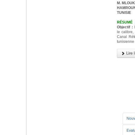
M. MLOUKA,
HAMROUNI,
TUNISIE
RÉSUMÉ
Objectif :
D
le calibre,
Canal Rét
tunisienne
Lire l
Nouv
Eval