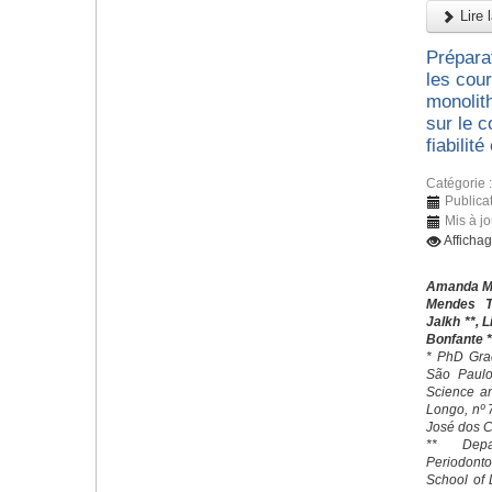
Lire l
Prépara
les cou
monolith
sur le 
fiabilité
Catégorie 
Publicat
Mis à jo
Afficha
Amanda Mar
Mendes T
Jalkh **, 
Bonfante *
* PhD Grad
São Paulo 
Science an
Longo, nº
José dos C
** Depa
Periodonto
School of 