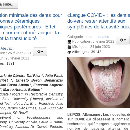
a suite...
tion minimale des dents pour
«Langue COVID» : les denti
ronnes céramiques
doivent rester attentifs aux
iques postérieures : Effet
symptômes de la cavité buc
comportement mécanique, la
Catégorie :
Internationales
 et la translucidité
Publication : 6 février 2021
Mis à jour : 24 juin 2023
:
Abstract
Affichages : 39142
ion : 26 février 2021
ur : 26 février 2021
ges : 1931
ia de Oliveira Dal Piva *, João Paulo
ribst *, Ernesto Byron Benalcázar
Lilian Costa Anami *, Estevam Augusto
*, Marco Antonio Bottino *
uate Program in Restorative Dentistry,
State University (Unesp), Institute of
d Technology, Av. Eng. Francisco José
 777, Jardim São Dimas, 12245-000 São
ampos, SP, Brazil
LEIPZIG, Allemagne : Les nouvelles 
rtment of Prosthodontics and
sur COVID-19 dépassent la nomencl
logy, University of São Paulo – Bauru
recherches qui émergent suggèrent 
Dentistry. Alameda Dr. Octávio Pinheiro
nombre de patients atteints de