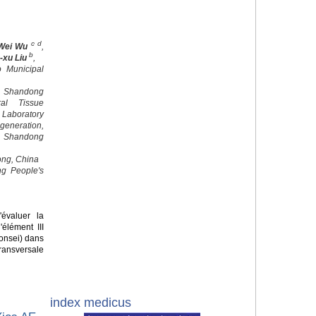
c d
Wei Wu
,
b
-xu Liu
,
o Municipal
 Shandong
al Tissue
 Laboratory
egeneration,
, Shandong
ong, China
ng People's
'évaluer la
élément III
onsei) dans
ansversale
index medicus