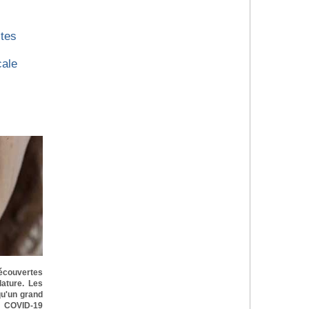
stes
cale
découvertes
ature. Les
qu'un grand
 COVID-19