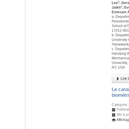
b
Lee
, Ger
a
Jalkh
, E
Estevam A
a. Departm
Periodonto
School of D
17012-901,
b. Departm
University 
Yamadaoka,
c. Departm
Hansjorg W
Mechanical
University,
NY, USA
Lire l
Le canal
biométr
Catégorie 
Publicat
Mis à j
Afficha