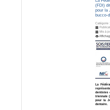
La Fédér
(FDI) di
pour la
bucco-d
Catégorie 
Publica
Mis à j
Afficha
La Fédérat
représent
dentistes
triennale 
pour la J
dentaire.