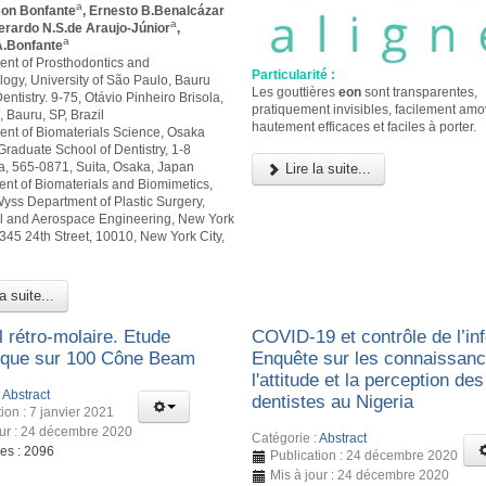
a
son Bonfante
, Ernesto B.Benalcázar
a
verardo N.S.de Araujo-Júnior
,
a
.Bonfante
ent of Prosthodontics and
Particularité :
logy, University of São Paulo, Bauru
Les gouttières
eon
sont transparentes,
entistry. 9-75, Otávio Pinheiro Brisola,
pratiquement invisibles, facilement amo
 Bauru, SP, Brazil
hautement efficaces et faciles à porter.
ent of Biomaterials Science, Osaka
Graduate School of Dentistry, 1-8
 565-0871, Suita, Osaka, Japan
Lire la suite...
ent of Biomaterials and Biomimetics,
yss Department of Plastic Surgery,
 and Aerospace Engineering, New York
 345 24th Street, 10010, New York City,
a suite...
 rétro-molaire. Etude
COVID-19 et contrôle de l’inf
ique sur 100 Cône Beam
Enquête sur les connaissanc
l'attitude et la perception des
:
Abstract
dentistes au Nigeria
ion : 7 janvier 2021
our : 24 décembre 2020
Catégorie :
Abstract
ges : 2096
Publication : 24 décembre 2020
Mis à jour : 24 décembre 2020