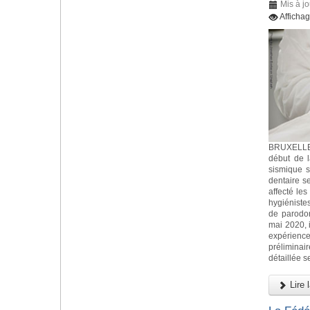
Mis à jo
Afficha
BRUXELLES
début de 
sismique s
dentaire s
affecté les
hygiéniste
de parodo
mai 2020, i
expérience
préliminai
détaillée s
Lire l