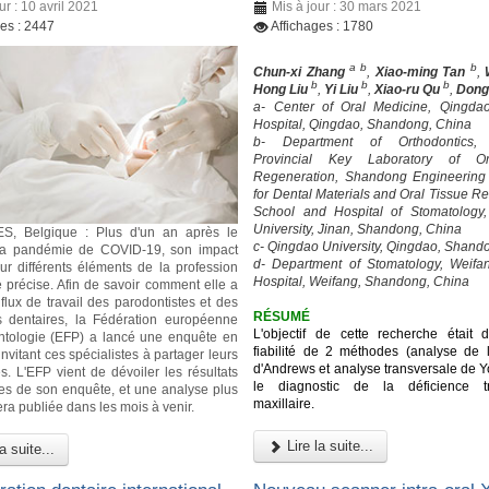
ur : 10 avril 2021
Mis à jour : 30 mars 2021
ges : 2447
Affichages : 1780
a b
b
Chun-xi Zhang
,
Xiao-ming Tan
,
b
b
b
Hong Liu
,
Yi Liu
,
Xiao-ru Qu
,
Dong
a- Center of Oral Medicine, Qingda
Hospital, Qingdao, Shandong, China
b- Department of Orthodontics,
Provincial Key Laboratory of Or
Regeneration, Shandong Engineering
for Dental Materials and Oral Tissue R
School and Hospital of Stomatology
University, Jinan, Shandong, China
, Belgique : Plus d'un an après le
c- Qingdao University, Qingdao, Shand
la pandémie de COVID-19, son impact
d- Department of Stomatology, Weifa
ur différents éléments de la profession
Hospital, Weifang, Shandong, China
e précise. Afin de savoir comment elle a
 flux de travail des parodontistes et des
RÉSUMÉ
s dentaires, la Fédération européenne
L'objectif de cette recherche était d
ntologie (EFP) a lancé une enquête en
fiabilité de 2 méthodes (analyse de l'
nvitant ces spécialistes à partager leurs
d'Andrews et analyse transversale de Y
s. L'EFP vient de dévoiler les résultats
le diagnostic de la déficience tr
res de son enquête, et une analyse plus
maxillaire.
era publiée dans les mois à venir.
Lire la suite...
a suite...