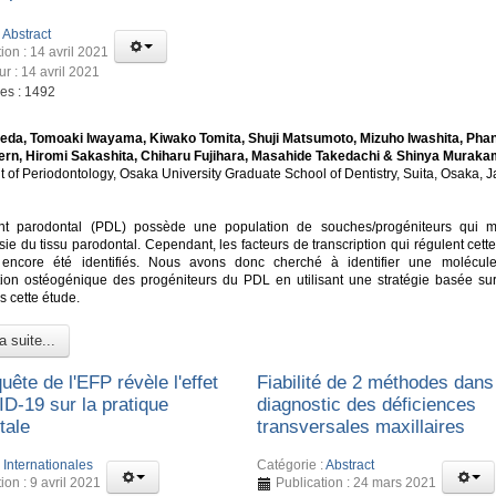
:
Abstract
ion : 14 avril 2021
ur : 14 avril 2021
ges : 1492
eda, Tomoaki Iwayama, Kiwako Tomita, Shuji Matsumoto, Mizuho Iwashita, Pha
ern, Hiromi Sakashita, Chiharu Fujihara, Masahide Takedachi & Shinya Muraka
 of Periodontology, Osaka University Graduate School of Dentistry, Suita, Osaka, 
nt parodontal (PDL) possède une population de souches/progéniteurs qui m
ie du tissu parodontal. Cependant, les facteurs de transcription qui régulent cett
 encore été identifiés. Nous avons donc cherché à identifier une molécul
ation ostéogénique des progéniteurs du PDL en utilisant une stratégie basée su
s cette étude.
a suite...
ête de l'EFP révèle l'effet
Fiabilité de 2 méthodes dans
D-19 sur la pratique
diagnostic des déficiences
tale
transversales maxillaires
:
Internationales
Catégorie :
Abstract
ion : 9 avril 2021
Publication : 24 mars 2021