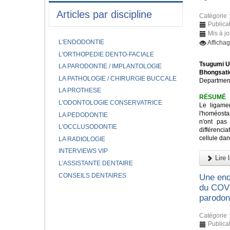
Articles par discipline
Catégorie 
Publicat
Mis à jo
L'ENDODONTIE
Afficha
L'ORTHOPEDIE DENTO-FACIALE
Tsugumi U
LA PARODONTIE / IMPLANTOLOGIE
Bhongsati
LA PATHOLOGIE / CHIRURGIE BUCCALE
Department
LA PROTHESE
RÉSUMÉ
L'ODONTOLOGIE CONSERVATRICE
Le ligame
l'homéostas
LA PEDODONTIE
n'ont pas
L'OCCLUSODONTIE
différenci
cellule dan
LA RADIOLOGIE
INTERVIEWS VIP
Lire l
L'ASSISTANTE DENTAIRE
CONSEILS DENTAIRES
Une enqu
du COVI
parodon
Catégorie 
Publicat