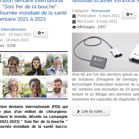
ation dentaire international
Nouveau scanner intra-oral 
t "Sois fier de ta bouche"
Catégorie :
Nouveauté
 Journée mondiale de la santé
Publication : 5 mars 2021
entaire 2021 à 2023
Mis à jour : 8 mars 2021
Affichages : 2307
:
Internationales
tion : 18 mars 2021
our : 18 mars 2021
ges : 3158
Xios AE est l'un des derniers ajouts au 
de solutions d'imagerie de Dentsply
technologie d'exposition avancée du c
AE combine une résolution de 33 lp/
lecture et un filtrage des données opt
maximiser les capacités de diagnostic d
ion dentaire internationale (FDI) qui
Lire la suite...
e plus d'un million de chirurgiens-
 dans le monde, dévoile sa campagne
(2021-2023) " Sois fier de ta bouche "
ournée mondiale de la santé bucco-