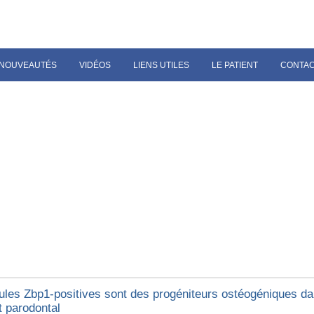
NOUVEAUTÉS
VIDÉOS
LIENS UTILES
LE PATIENT
CONTA
lules Zbp1-positives sont des progéniteurs ostéogéniques da
t parodontal