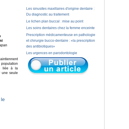
Les sinusites maxillaires d'origine dentaire :
Du diagnostic au traitement
Le lichen plan buccal : mise au point
Les soins dentaires chez la femme enceinte
Prescription médicamenteuse en pathologie
n
mi
et chirurgie bucco-dentaire : «la prescription
Japan
des antibiotiques»
Les urgences en parodontologie
aintiennent
e population
e liée à la
r une seule
 le