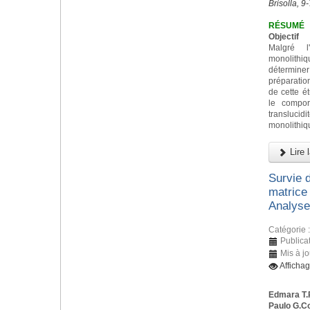
Brisolla, 9
RÉSUMÉ
Objectif
Malgré l
monolith
déterminer 
préparatio
de cette ét
le compor
transluc
monolithiq
Lire l
Survie 
matrice 
Analyses
Catégorie 
Publicat
Mis à jo
Afficha
Edmara T.
Paulo G.C