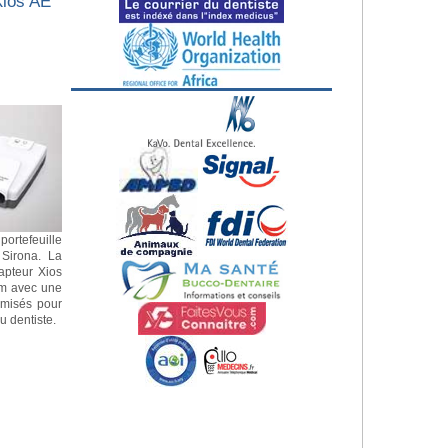
Xios AE
portefeuille
 Sirona. La
apteur Xios
mm avec une
imisés pour
u dentiste.