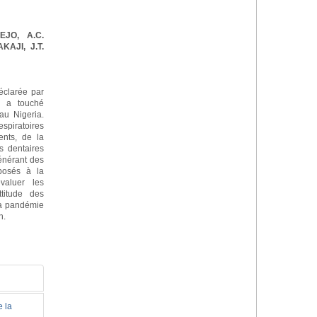
EJO, A.C.
KAJI, J.T.
clarée par
é a touché
au Nigeria.
espiratoires
ents, de la
s dentaires
énérant des
xposés à la
valuer les
ttitude des
 la pandémie
n.
e la