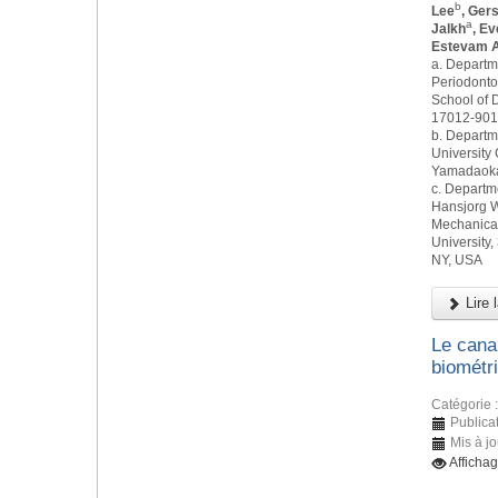
b
Lee
, Ger
a
Jalkh
, E
Estevam A
a. Departm
Periodonto
School of D
17012-901,
b. Departm
University 
Yamadaoka,
c. Departm
Hansjorg W
Mechanical
University,
NY, USA
Lire l
Le canal
biométr
Catégorie 
Publicat
Mis à j
Afficha