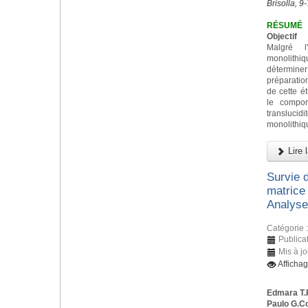
Brisolla, 9
RÉSUMÉ
Objectif
Malgré l
monolith
déterminer 
préparatio
de cette ét
le compor
transluc
monolithiq
Lire l
Survie 
matrice 
Analyses
Catégorie 
Publicat
Mis à jo
Afficha
Edmara T.
Paulo G.C