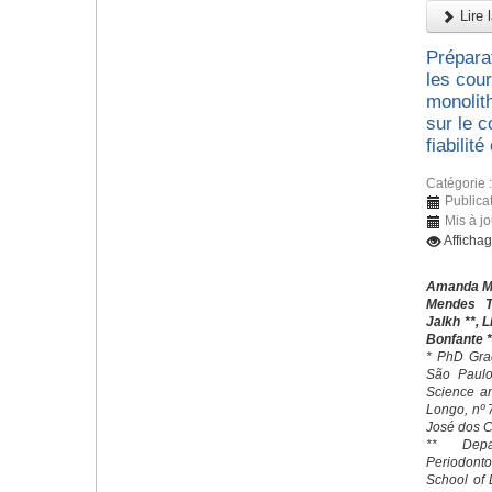
Lire l
Prépara
les cou
monolith
sur le 
fiabilité
Catégorie 
Publicat
Mis à jo
Afficha
Amanda Mar
Mendes T
Jalkh **, 
Bonfante *
* PhD Grad
São Paulo 
Science an
Longo, nº
José dos C
** Depa
Periodonto
School of 