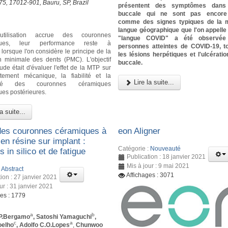
-75, 17012-901, Bauru, SP, Brazil
présentent des symptômes dans 
buccale qui ne sont pas encore
comme des signes typiques de la m
langue géographique que l'on appell
'utilisation accrue des couronnes
"langue COVID" a été observée
iques, leur performance reste à
personnes atteintes de COVID-19, 
lorsque l'on considère le principe de la
les lésions herpétiques et l'ulcérati
n minimale des dents (PMC). L'objectif
buccale.
ude était d'évaluer l'effet de la MTP sur
tement mécanique, la fiabilité et la
Lire la suite...
idité des couronnes céramiques
ues postérieures.
a suite...
des couronnes céramiques à
eon Aligner
en résine sur implant :
Catégorie :
Nouveauté
 in silico et de fatigue
Publication : 18 janvier 2021
Mis à jour : 9 mai 2021
:
Abstract
Affichages : 3071
ion : 27 janvier 2021
ur : 31 janvier 2021
ges : 1779
a
b
P.Bergamo
, Satoshi Yamaguchi
,
c
a
oelho
, Adolfo C.O.Lopes
,
Chunwoo