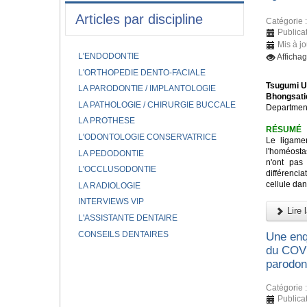
Articles par discipline
Catégorie 
Publicat
Mis à jo
L'ENDODONTIE
Afficha
L'ORTHOPEDIE DENTO-FACIALE
Tsugumi U
LA PARODONTIE / IMPLANTOLOGIE
Bhongsati
LA PATHOLOGIE / CHIRURGIE BUCCALE
Department
LA PROTHESE
RÉSUMÉ
L'ODONTOLOGIE CONSERVATRICE
Le ligame
l'homéostas
LA PEDODONTIE
n'ont pas
L'OCCLUSODONTIE
différenci
cellule dan
LA RADIOLOGIE
INTERVIEWS VIP
Lire l
L'ASSISTANTE DENTAIRE
CONSEILS DENTAIRES
Une enqu
du COVI
parodon
Catégorie 
Publicat