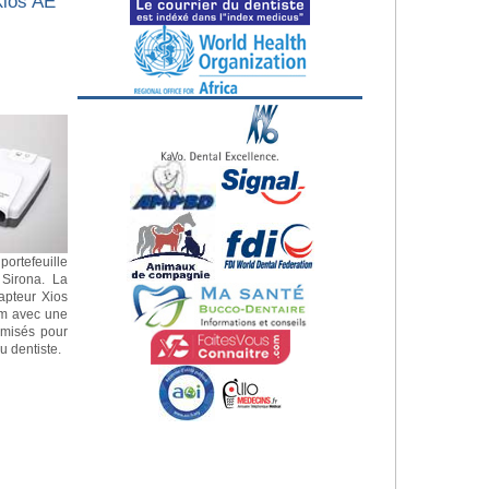
Xios AE
portefeuille
 Sirona. La
apteur Xios
mm avec une
imisés pour
u dentiste.