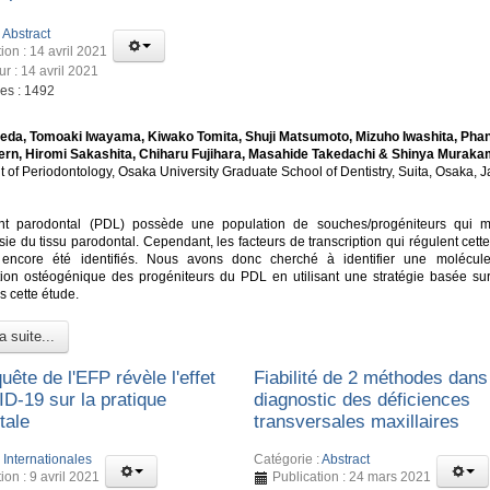
:
Abstract
ion : 14 avril 2021
ur : 14 avril 2021
ges : 1492
eda, Tomoaki Iwayama, Kiwako Tomita, Shuji Matsumoto, Mizuho Iwashita, Pha
ern, Hiromi Sakashita, Chiharu Fujihara, Masahide Takedachi & Shinya Muraka
 of Periodontology, Osaka University Graduate School of Dentistry, Suita, Osaka, 
nt parodontal (PDL) possède une population de souches/progéniteurs qui m
ie du tissu parodontal. Cependant, les facteurs de transcription qui régulent cett
 encore été identifiés. Nous avons donc cherché à identifier une molécul
ation ostéogénique des progéniteurs du PDL en utilisant une stratégie basée su
s cette étude.
a suite...
ête de l'EFP révèle l'effet
Fiabilité de 2 méthodes dans
D-19 sur la pratique
diagnostic des déficiences
tale
transversales maxillaires
:
Internationales
Catégorie :
Abstract
ion : 9 avril 2021
Publication : 24 mars 2021