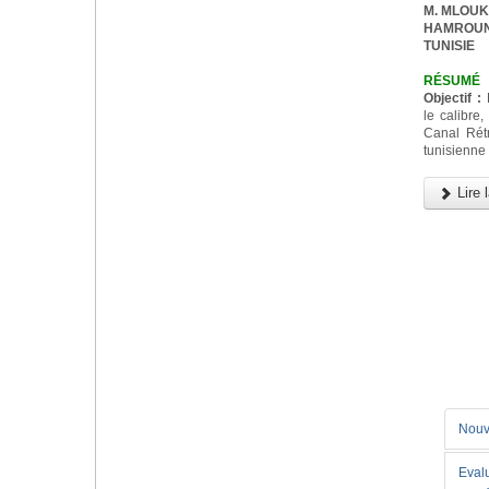
M. MLOUKA,
HAMROUNI,
TUNISIE
RÉSUMÉ
Objectif :
D
le calibre,
Canal Rét
tunisienne
Lire l
Nouv
Eval