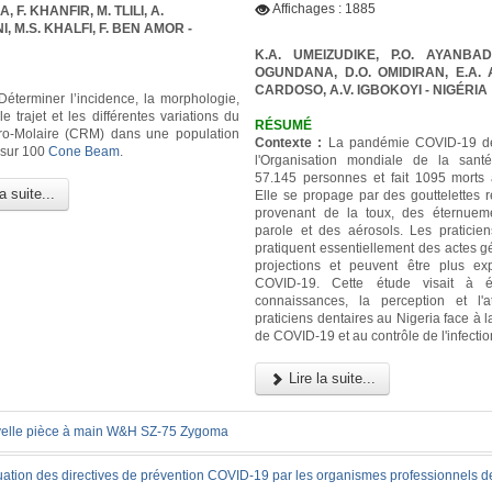
Affichages : 1885
 F. KHANFIR, M. TLILI, A.
 M.S. KHALFI, F. BEN AMOR -
K.A. UMEIZUDIKE, P.O. AYANBAD
OGUNDANA, D.O. OMIDIRAN, E.A. A
CARDOSO, A.V. IGBOKOYI
- NIGÉRIA
éterminer l’incidence, la morphologie,
 le trajet et les différentes variations du
RÉSUMÉ
ro-Molaire (CRM) dans une population
Contexte :
La pandémie COVID-19 dé
 sur 100
Cone Beam
.
l'Organisation mondiale de la sant
57.145 personnes et fait 1095 morts 
a suite...
Elle se propage par des gouttelettes r
provenant de la toux, des éternuem
parole et des aérosols. Les praticien
pratiquent essentiellement des actes g
projections et peuvent être plus e
COVID-19. Cette étude visait à é
connaissances, la perception et l'a
praticiens dentaires au Nigeria face à
de COVID-19 et au contrôle de l'infectio
Lire la suite...
elle pièce à main W&H SZ-75 Zygoma
uation des directives de prévention COVID-19 par les organismes professionnels d