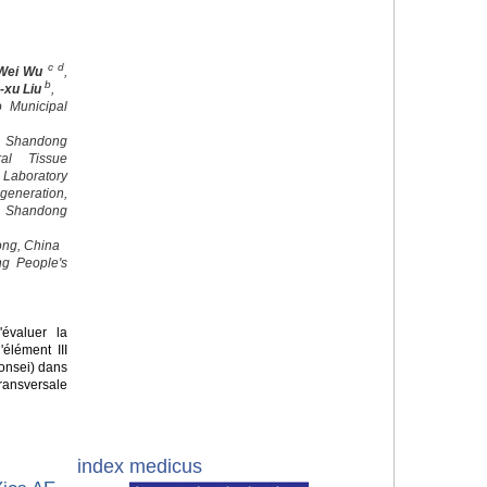
c d
Wei Wu
,
b
-xu Liu
,
o Municipal
 Shandong
al Tissue
 Laboratory
egeneration,
, Shandong
ong, China
ng People's
'évaluer la
élément III
onsei) dans
ansversale
index medicus