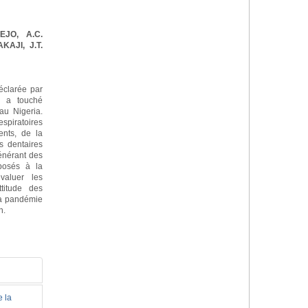
EJO, A.C.
KAJI, J.T.
clarée par
é a touché
au Nigeria.
espiratoires
ents, de la
s dentaires
énérant des
xposés à la
valuer les
ttitude des
 la pandémie
n.
e la