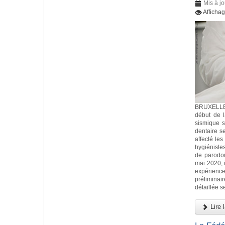
Mis à jo
Afficha
BRUXELLES
début de 
sismique s
dentaire s
affecté les
hygiéniste
de parodo
mai 2020, i
expérience
préliminai
détaillée s
Lire l