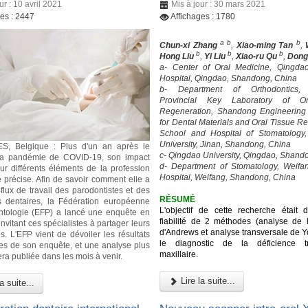
ur : 10 avril 2021
Mis à jour : 30 mars 2021
ges : 2447
Affichages : 1780
a b
b
Chun-xi Zhang
,
Xiao-ming Tan
,
b
b
b
Hong Liu
,
Yi Liu
,
Xiao-ru Qu
,
Dong
a- Center of Oral Medicine, Qingda
Hospital, Qingdao, Shandong, China
b- Department of Orthodontics,
Provincial Key Laboratory of Or
Regeneration, Shandong Engineering
for Dental Materials and Oral Tissue R
School and Hospital of Stomatology
University, Jinan, Shandong, China
, Belgique : Plus d'un an après le
c- Qingdao University, Qingdao, Shand
la pandémie de COVID-19, son impact
d- Department of Stomatology, Weifa
ur différents éléments de la profession
Hospital, Weifang, Shandong, China
e précise. Afin de savoir comment elle a
 flux de travail des parodontistes et des
RÉSUMÉ
s dentaires, la Fédération européenne
L'objectif de cette recherche était d
ntologie (EFP) a lancé une enquête en
fiabilité de 2 méthodes (analyse de l'
nvitant ces spécialistes à partager leurs
d'Andrews et analyse transversale de Y
s. L'EFP vient de dévoiler les résultats
le diagnostic de la déficience tr
res de son enquête, et une analyse plus
maxillaire.
era publiée dans les mois à venir.
Lire la suite...
a suite...