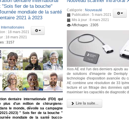
ation dentaire international
Nouveau scanner intra-oral 
t "Sois fier de ta bouche"
Catégorie :
Nouveauté
 Journée mondiale de la santé
Publication : 5 mars 2021
entaire 2021 à 2023
Mis à jour : 8 mars 2021
Affichages : 2305
:
Internationales
tion : 18 mars 2021
our : 18 mars 2021
ges : 3157
Xios AE est l'un des derniers ajouts au 
de solutions d'imagerie de Dentsply
technologie d'exposition avancée du c
AE combine une résolution de 33 lp/
lecture et un filtrage des données opt
maximiser les capacités de diagnostic d
ion dentaire internationale (FDI) qui
Lire la suite...
e plus d'un million de chirurgiens-
 dans le monde, dévoile sa campagne
(2021-2023) " Sois fier de ta bouche "
ournée mondiale de la santé bucco-