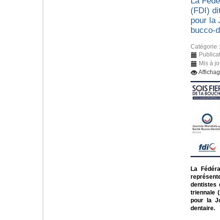
La Fédér
(FDI) di
pour la
bucco-d
Catégorie 
Publica
Mis à j
Afficha
La Fédérat
représent
dentistes
triennale 
pour la J
dentaire.