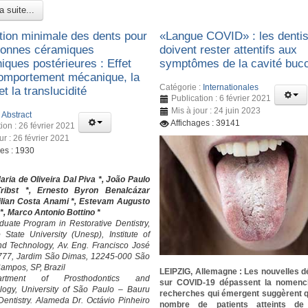
a suite...
tion minimale des dents pour
«Langue COVID» : les denti
ronnes céramiques
doivent rester attentifs aux
iques postérieures : Effet
symptômes de la cavité buc
comportement mécanique, la
Catégorie :
Internationales
 et la translucidité
Publication : 6 février 2021
Mis à jour : 24 juin 2023
:
Abstract
Affichages : 39141
ion : 26 février 2021
ur : 26 février 2021
ges : 1930
ia de Oliveira Dal Piva *, João Paulo
ribst *, Ernesto Byron Benalcázar
Lilian Costa Anami *, Estevam Augusto
*, Marco Antonio Bottino *
uate Program in Restorative Dentistry,
State University (Unesp), Institute of
d Technology, Av. Eng. Francisco José
 777, Jardim São Dimas, 12245-000 São
ampos, SP, Brazil
LEIPZIG, Allemagne : Les nouvelles 
rtment of Prosthodontics and
sur COVID-19 dépassent la nomencl
logy, University of São Paulo – Bauru
recherches qui émergent suggèrent 
Dentistry. Alameda Dr. Octávio Pinheiro
nombre de patients atteints de