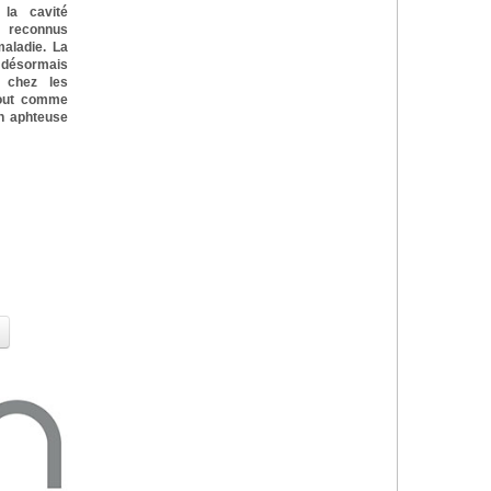
la cavité
 reconnus
aladie. La
e désormais
 chez les
tout comme
on aphteuse