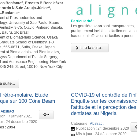
a
son Bonfante
, Ernesto B.Benalcázar
a
verardo N.S.de Araujo-Júnior
,
a
.Bonfante
ent of Prosthodontics and
Particularité :
logy, University of São Paulo, Bauru
Les gouttières
eon
sont transparentes,
entistry. 9-75, Otávio Pinheiro Brisola,
pratiquement invisibles, facilement amo
 Bauru, SP, Brazil
hautement efficaces et faciles à porter.
ent of Biomaterials Science, Osaka
Graduate School of Dentistry, 1-8
 565-0871, Suita, Osaka, Japan
Lire la suite...
ent of Biomaterials and Biomimetics,
yss Department of Plastic Surgery,
 and Aerospace Engineering, New York
 345 24th Street, 10010, New York City,
a suite...
 rétro-molaire. Etude
COVID-19 et contrôle de l’inf
ique sur 100 Cône Beam
Enquête sur les connaissanc
l'attitude et la perception des
:
Abstract
dentistes au Nigeria
ion : 7 janvier 2021
our : 24 décembre 2020
Catégorie :
Abstract
ges : 2094
Publication : 24 décembre 2020
Mis à jour : 24 décembre 2020