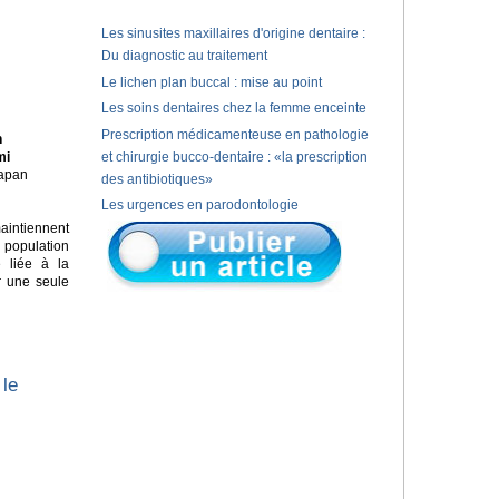
Les sinusites maxillaires d'origine dentaire :
Du diagnostic au traitement
Le lichen plan buccal : mise au point
Les soins dentaires chez la femme enceinte
Prescription médicamenteuse en pathologie
n
mi
et chirurgie bucco-dentaire : «la prescription
Japan
des antibiotiques»
Les urgences en parodontologie
aintiennent
e population
e liée à la
r une seule
 le