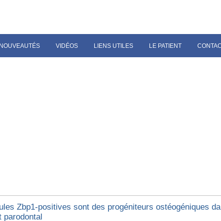
NOUVEAUTÉS
VIDÉOS
LIENS UTILES
LE PATIENT
CONTA
lules Zbp1-positives sont des progéniteurs ostéogéniques da
t parodontal