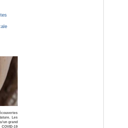
stes
cale
découvertes
ature. Les
qu'un grand
 COVID-19