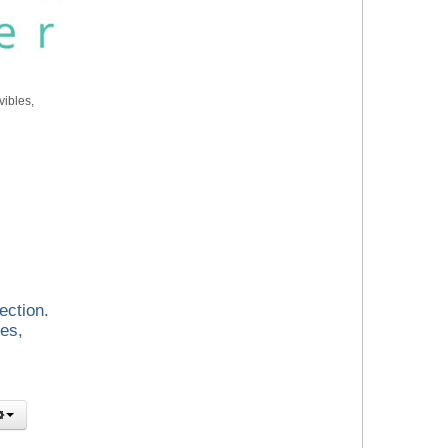
vibles,
ection.
es,