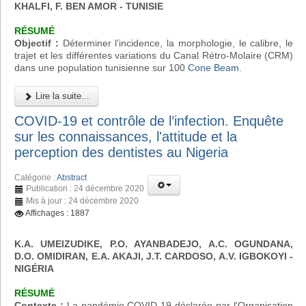
KHALFI, F. BEN AMOR - TUNISIE
RÉSUMÉ
Objectif :
Déterminer l’incidence, la morphologie, le calibre, le
trajet et les différentes variations du Canal Rétro-Molaire (CRM)
dans une population tunisienne sur 100
Cone Beam
.
Lire la suite...
COVID-19 et contrôle de l’infection. Enquête
sur les connaissances, l'attitude et la
perception des dentistes au Nigeria
Catégorie :
Abstract
Publication : 24 décembre 2020
Mis à jour : 24 décembre 2020
Affichages : 1887
K.A. UMEIZUDIKE, P.O. AYANBADEJO, A.C. OGUNDANA,
D.O. OMIDIRAN, E.A. AKAJI, J.T. CARDOSO, A.V. IGBOKOYI
-
NIGÉRIA
RÉSUMÉ
Contexte :
La pandémie COVID-19 déclarée par l'Organisation