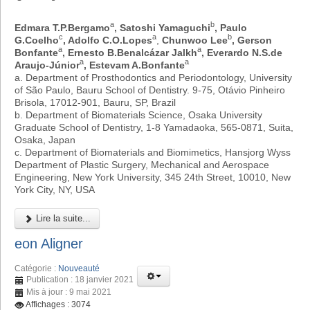
a
b
Edmara T.P.Bergamo
, Satoshi Yamaguchi
, Paulo
c
a
b
G.Coelho
, Adolfo C.O.Lopes
,
Chunwoo Lee
, Gerson
a
a
Bonfante
, Ernesto B.Benalcázar Jalkh
, Everardo N.S.de
a
a
Araujo-Júnior
, Estevam A.Bonfante
a. Department of Prosthodontics and Periodontology, University
of São Paulo, Bauru School of Dentistry. 9-75, Otávio Pinheiro
Brisola, 17012-901, Bauru, SP, Brazil
b. Department of Biomaterials Science, Osaka University
Graduate School of Dentistry, 1-8 Yamadaoka, 565-0871, Suita,
Osaka, Japan
c. Department of Biomaterials and Biomimetics, Hansjorg Wyss
Department of Plastic Surgery, Mechanical and Aerospace
Engineering, New York University, 345 24th Street, 10010, New
York City, NY, USA
Lire la suite...
eon Aligner
Catégorie :
Nouveauté
Publication : 18 janvier 2021
Mis à jour : 9 mai 2021
Affichages : 3074