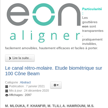
Particularité
:
Les
gouttières
eon
sont
transparentes
,
pratiquement
invisibles,
facilement amovibles, hautement efficaces et faciles à porter.
Lire la suite...
Le canal rétro-molaire. Etude biométrique sur
100 Cône Beam
Catégorie :
Abstract
Publication : 7 janvier 2021
Mis à jour : 24 décembre 2020
Affichages : 2097
M. MLOUKA, F. KHANFIR, M. TLILI, A. HAMROUNI, M.S.