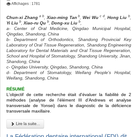
Affichages : 1781
a b
b
c d
b
Chun-xi Zhang
,
Xiao-ming Tan
,
Wei Wu
,
Hong Liu
,
b
b
b
Yi Liu
,
Xiao-ru Qu
,
Dong-xu Liu
,
a- Center of Oral Medicine, Qingdao Municipal Hospital,
Qingdao, Shandong, China
b- Department of Orthodontics, Shandong Provincial Key
Laboratory of Oral Tissue Regeneration, Shandong Engineering
Laboratory for Dental Materials and Oral Tissue Regeneration,
School and Hospital of Stomatology, Shandong University, Jinan,
Shandong, China
c- Qingdao University, Qingdao, Shandong, China
d- Department of Stomatology, Weifang People's Hospital,
Weifang, Shandong, China
RÉSUMÉ
L'objectif de cette recherche était d'évaluer la fiabilité de 2
méthodes (analyse de l'élément III d'Andrews et analyse
transversale de Yonsei) dans le diagnostic de la déficience
transversale maxillaire.
Lire la suite...
La Fédération dentaire international (FDI) dit