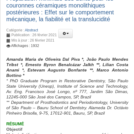
couronnes céramiques monolithiques
postérieures : Effet sur le comportement
mécanique, la fiabilité et la translucidité
Catégorie :
Abstract
Publication : 26 février 2021
Mis à jour : 26 février 2021
Affichages : 1932
Amanda Maria de Oliveira Dal Piva *, João Paulo Mendes
Tribst *, Ernesto Byron Benalcázar Jalkh **, Lilian Costa
Anami *, Estevam Augusto Bonfante **, Marco Antonio
Bottino *
* PhD Graduate Program in Restorative Dentistry, São Paulo
State University (Unesp), Institute of Science and Technology,
Av. Eng. Francisco José Longo, nº 777, Jardim São Dimas,
12245-000 São José dos Campos, SP, Brazil
** Department of Prosthodontics and Periodontology, University
of São Paulo – Bauru School of Dentistry. Alameda Dr. Octávio
Pinheiro Brisolla, 9-75, 17012-901, Bauru, SP, Brazil
RÉSUMÉ
Objectif