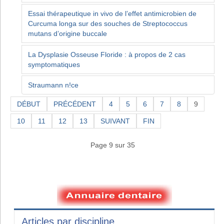
Essai thérapeutique in vivo de l’effet antimicrobien de
Curcuma longa sur des souches de Streptococcus
mutans d’origine buccale
La Dysplasie Osseuse Floride : à propos de 2 cas
symptomatiques
Straumann n!ce
DÉBUT
PRÉCÉDENT
4
5
6
7
8
9
10
11
12
13
SUIVANT
FIN
Page 9 sur 35
Articles par discipline