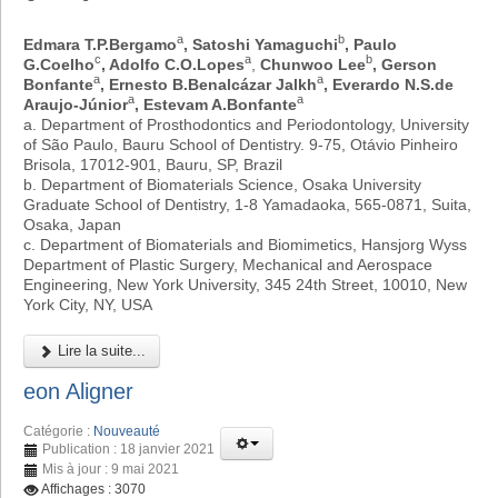
a
b
Edmara T.P.Bergamo
, Satoshi Yamaguchi
, Paulo
c
a
b
G.Coelho
, Adolfo C.O.Lopes
,
Chunwoo Lee
, Gerson
a
a
Bonfante
, Ernesto B.Benalcázar Jalkh
, Everardo N.S.de
a
a
Araujo-Júnior
, Estevam A.Bonfante
a. Department of Prosthodontics and Periodontology, University
of São Paulo, Bauru School of Dentistry. 9-75, Otávio Pinheiro
Brisola, 17012-901, Bauru, SP, Brazil
b. Department of Biomaterials Science, Osaka University
Graduate School of Dentistry, 1-8 Yamadaoka, 565-0871, Suita,
Osaka, Japan
c. Department of Biomaterials and Biomimetics, Hansjorg Wyss
Department of Plastic Surgery, Mechanical and Aerospace
Engineering, New York University, 345 24th Street, 10010, New
York City, NY, USA
Lire la suite...
eon Aligner
Catégorie :
Nouveauté
Publication : 18 janvier 2021
Mis à jour : 9 mai 2021
Affichages : 3070