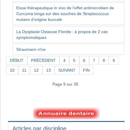
Essai thérapeutique in vivo de l’effet antimicrobien de
Curcuma longa sur des souches de Streptococcus
mutans d’origine buccale
La Dysplasie Osseuse Floride : à propos de 2 cas
symptomatiques
Straumann n!ce
DÉBUT
PRÉCÉDENT
4
5
6
7
8
9
10
11
12
13
SUIVANT
FIN
Page 9 sur 35
Articles par discipline