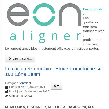
Particularité
:
Les
gouttières
eon
sont
transparentes
,
pratiquement
invisibles,
facilement amovibles, hautement efficaces et faciles à porter.
Lire la suite...
Le canal rétro-molaire. Etude biométrique sur
100 Cône Beam
Catégorie :
Abstract
Publication : 7 janvier 2021
Mis à jour : 24 décembre 2020
Affichages : 2093
M. MLOUKA, F. KHANFIR, M. TLILI, A. HAMROUNI, M.S.