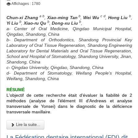
Affichages : 1780
a b
b
c d
b
Chun-xi Zhang
,
Xiao-ming Tan
,
Wei Wu
,
Hong Liu
,
b
b
b
Yi Liu
,
Xiao-ru Qu
,
Dong-xu Liu
,
a- Center of Oral Medicine, Qingdao Municipal Hospital,
Qingdao, Shandong, China
b- Department of Orthodontics, Shandong Provincial Key
Laboratory of Oral Tissue Regeneration, Shandong Engineering
Laboratory for Dental Materials and Oral Tissue Regeneration,
School and Hospital of Stomatology, Shandong University, Jinan,
Shandong, China
c- Qingdao University, Qingdao, Shandong, China
d- Department of Stomatology, Weifang People's Hospital,
Weifang, Shandong, China
RÉSUMÉ
L'objectif de cette recherche était d'évaluer la fiabilité de 2
méthodes (analyse de l'élément III d'Andrews et analyse
transversale de Yonsei) dans le diagnostic de la déficience
transversale maxillaire.
Lire la suite...
La Fédération dentaire international (FDI) dit