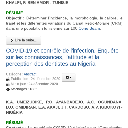
KHALFI, F. BEN AMOR - TUNISIE
RÉSUMÉ
Objectif :
Déterminer l’incidence, la morphologie, le calibre, le
trajet et les différentes variations du Canal Rétro-Molaire (CRM)
dans une population tunisienne sur 100
Cone Beam
.
Lire la suite...
COVID-19 et contrôle de l’infection. Enquête
sur les connaissances, l'attitude et la
perception des dentistes au Nigeria
Catégorie :
Abstract
Publication : 24 décembre 2020
Mis à jour : 24 décembre 2020
Affichages : 1885
K.A. UMEIZUDIKE, P.O. AYANBADEJO, A.C. OGUNDANA,
D.O. OMIDIRAN, E.A. AKAJI, J.T. CARDOSO, A.V. IGBOKOYI
-
NIGÉRIA
RÉSUMÉ
Contexte :
La pandémie COVID-19 déclarée par l'Organisation