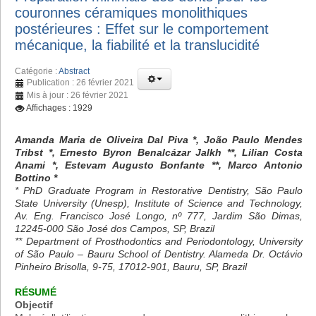
couronnes céramiques monolithiques
postérieures : Effet sur le comportement
mécanique, la fiabilité et la translucidité
Catégorie :
Abstract
Publication : 26 février 2021
Mis à jour : 26 février 2021
Affichages : 1929
Amanda Maria de Oliveira Dal Piva *, João Paulo Mendes
Tribst *, Ernesto Byron Benalcázar Jalkh **, Lilian Costa
Anami *, Estevam Augusto Bonfante **, Marco Antonio
Bottino *
* PhD Graduate Program in Restorative Dentistry, São Paulo
State University (Unesp), Institute of Science and Technology,
Av. Eng. Francisco José Longo, nº 777, Jardim São Dimas,
12245-000 São José dos Campos, SP, Brazil
** Department of Prosthodontics and Periodontology, University
of São Paulo – Bauru School of Dentistry. Alameda Dr. Octávio
Pinheiro Brisolla, 9-75, 17012-901, Bauru, SP, Brazil
RÉSUMÉ
Objectif