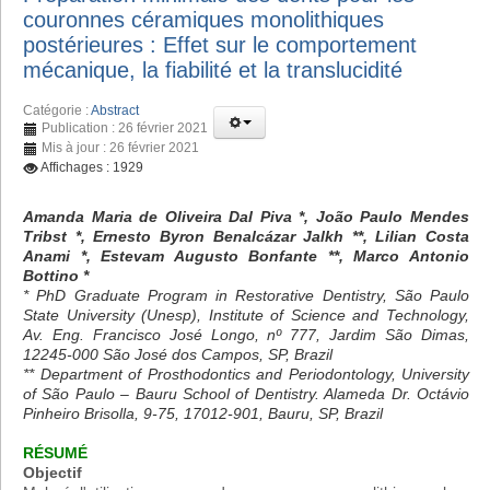
couronnes céramiques monolithiques
postérieures : Effet sur le comportement
mécanique, la fiabilité et la translucidité
Catégorie :
Abstract
Publication : 26 février 2021
Mis à jour : 26 février 2021
Affichages : 1929
Amanda Maria de Oliveira Dal Piva *, João Paulo Mendes
Tribst *, Ernesto Byron Benalcázar Jalkh **, Lilian Costa
Anami *, Estevam Augusto Bonfante **, Marco Antonio
Bottino *
* PhD Graduate Program in Restorative Dentistry, São Paulo
State University (Unesp), Institute of Science and Technology,
Av. Eng. Francisco José Longo, nº 777, Jardim São Dimas,
12245-000 São José dos Campos, SP, Brazil
** Department of Prosthodontics and Periodontology, University
of São Paulo – Bauru School of Dentistry. Alameda Dr. Octávio
Pinheiro Brisolla, 9-75, 17012-901, Bauru, SP, Brazil
RÉSUMÉ
Objectif