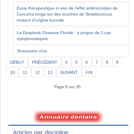
Essai thérapeutique in vivo de l’effet antimicrobien de
Curcuma longa sur des souches de Streptococcus
mutans d’origine buccale
La Dysplasie Osseuse Floride : à propos de 2 cas
symptomatiques
Straumann n!ce
DÉBUT
PRÉCÉDENT
4
5
6
7
8
9
10
11
12
13
SUIVANT
FIN
Page 9 sur 35
Articles par discipline