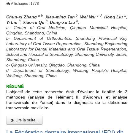
Affichages : 1778
a b
b
c d
b
Chun-xi Zhang
,
Xiao-ming Tan
,
Wei Wu
,
Hong Liu
,
b
b
b
Yi Liu
,
Xiao-ru Qu
,
Dong-xu Liu
,
a- Center of Oral Medicine, Qingdao Municipal Hospital,
Qingdao, Shandong, China
b- Department of Orthodontics, Shandong Provincial Key
Laboratory of Oral Tissue Regeneration, Shandong Engineering
Laboratory for Dental Materials and Oral Tissue Regeneration,
School and Hospital of Stomatology, Shandong University, Jinan,
Shandong, China
c- Qingdao University, Qingdao, Shandong, China
d- Department of Stomatology, Weifang People's Hospital,
Weifang, Shandong, China
RÉSUMÉ
L'objectif de cette recherche était d'évaluer la fiabilité de 2
méthodes (analyse de l'élément III d'Andrews et analyse
transversale de Yonsei) dans le diagnostic de la déficience
transversale maxillaire.
Lire la suite...
La Fédération dentaire international (FDI) dit