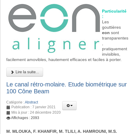
Particularité
:
Les
gouttières
eon
sont
transparentes
,
pratiquement
invisibles,
facilement amovibles, hautement efficaces et faciles à porter.
Lire la suite...
Le canal rétro-molaire. Etude biométrique sur
100 Cône Beam
Catégorie :
Abstract
Publication : 7 janvier 2021
Mis à jour : 24 décembre 2020
Affichages : 2093
M. MLOUKA, F. KHANFIR, M. TLILI, A. HAMROUNI, M.S.