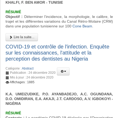
KHALFI, F. BEN AMOR - TUNISIE
RÉSUMÉ
Objectif :
Déterminer l’incidence, la morphologie, le calibre, le
trajet et les différentes variations du Canal Rétro-Molaire (CRM)
dans une population tunisienne sur 100
Cone Beam
.
Lire la suite...
COVID-19 et contrôle de l’infection. Enquête
sur les connaissances, l'attitude et la
perception des dentistes au Nigeria
Catégorie :
Abstract
Publication : 24 décembre 2020
Mis à jour : 24 décembre 2020
Affichages : 1885
K.A. UMEIZUDIKE, P.O. AYANBADEJO, A.C. OGUNDANA,
D.O. OMIDIRAN, E.A. AKAJI, J.T. CARDOSO, A.V. IGBOKOYI
-
NIGÉRIA
RÉSUMÉ
Contexte :
La pandémie COVID-19 déclarée par l'Organisation