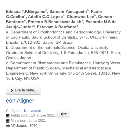
a
b
Edmara T.P.Bergamo
, Satoshi Yamaguchi
, Paulo
c
a
b
G.Coelho
, Adolfo C.O.Lopes
,
Chunwoo Lee
, Gerson
a
a
Bonfante
, Ernesto B.Benalcázar Jalkh
, Everardo N.S.de
a
a
Araujo-Júnior
, Estevam A.Bonfante
a. Department of Prosthodontics and Periodontology, University
of São Paulo, Bauru School of Dentistry. 9-75, Otávio Pinheiro
Brisola, 17012-901, Bauru, SP, Brazil
b. Department of Biomaterials Science, Osaka University
Graduate School of Dentistry, 1-8 Yamadaoka, 565-0871, Suita,
Osaka, Japan
c. Department of Biomaterials and Biomimetics, Hansjorg Wyss
Department of Plastic Surgery, Mechanical and Aerospace
Engineering, New York University, 345 24th Street, 10010, New
York City, NY, USA
Lire la suite...
eon Aligner
Catégorie :
Nouveauté
Publication : 18 janvier 2021
Mis à jour : 9 mai 2021
Affichages : 3070