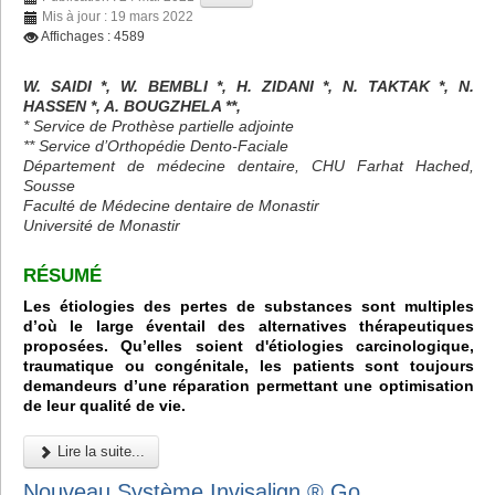
Mis à jour : 19 mars 2022
Affichages : 4589
W. SAIDI *, W. BEMBLI *, H. ZIDANI *, N. TAKTAK *, N.
HASSEN *, A. BOUGZHELA **,
* Service de Prothèse partielle adjointe
** Service d’Orthopédie Dento-Faciale
Département de médecine dentaire, CHU Farhat Hached,
Sousse
Faculté de Médecine dentaire de Monastir
Université de Monastir
RÉSUMÉ
Les étiologies des pertes de substances sont multiples
d’où le large éventail des alternatives thérapeutiques
proposées. Qu’elles soient d'étiologies carcinologique,
traumatique ou congénitale, les patients sont toujours
demandeurs d’une réparation permettant une optimisation
de leur qualité de vie.
Lire la suite...
Nouveau Système Invisalign ® Go