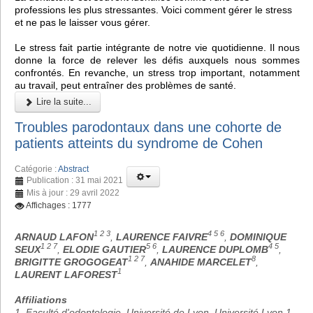
professions les plus stressantes. Voici comment gérer le stress
et ne pas le laisser vous gérer.
Le stress fait partie intégrante de notre vie quotidienne. Il nous
donne la force de relever les défis auxquels nous sommes
confrontés. En revanche, un stress trop important, notamment
au travail, peut entraîner des problèmes de santé.
Lire la suite...
Troubles parodontaux dans une cohorte de
patients atteints du syndrome de Cohen
Catégorie :
Abstract
Publication : 31 mai 2021
Mis à jour : 29 avril 2022
Affichages : 1777
1 2 3
4 5 6
ARNAUD LAFON
,
LAURENCE FAIVRE
,
DOMINIQUE
1 2 7
5 6
4 5
SEUX
,
ELODIE GAUTIER
,
LAURENCE DUPLOMB
,
1 2 7
8
BRIGITTE GROGOGEAT
,
ANAHIDE MARCELET
,
1
LAURENT LAFOREST
Affiliations
1. Faculté d'odontologie, Université de Lyon, Université Lyon 1,