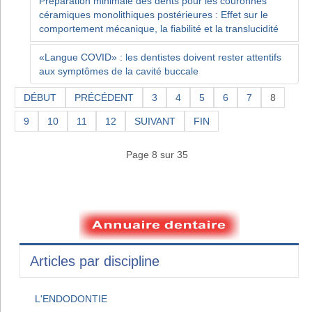
Préparation minimale des dents pour les couronnes
céramiques monolithiques postérieures : Effet sur le
comportement mécanique, la fiabilité et la translucidité
«Langue COVID» : les dentistes doivent rester attentifs
aux symptômes de la cavité buccale
DÉBUT
PRÉCÉDENT
3
4
5
6
7
8
9
10
11
12
SUIVANT
FIN
Page 8 sur 35
Articles par discipline
L'ENDODONTIE