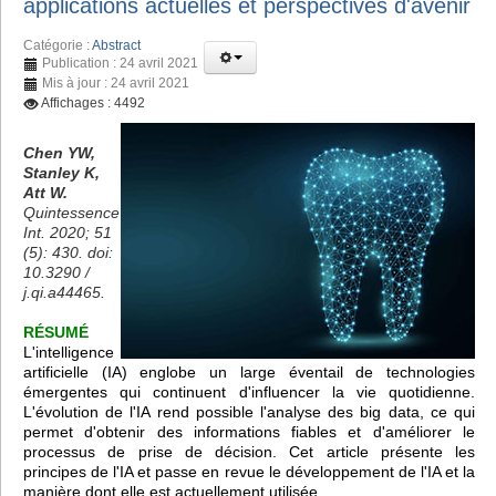
applications actuelles et perspectives d'avenir
Catégorie :
Abstract
Publication : 24 avril 2021
Mis à jour : 24 avril 2021
Affichages : 4492
Chen YW,
Stanley K,
Att W.
Quintessence
Int. 2020; 51
(5): 430. doi:
10.3290 /
j.qi.a44465.
RÉSUMÉ
L'intelligence
artificielle (IA) englobe un large éventail de technologies
émergentes qui continuent d'influencer la vie quotidienne.
L'évolution de l'IA rend possible l'analyse des big data, ce qui
permet d'obtenir des informations fiables et d'améliorer le
processus de prise de décision. Cet article présente les
principes de l'IA et passe en revue le développement de l'IA et la
manière dont elle est actuellement utilisée.