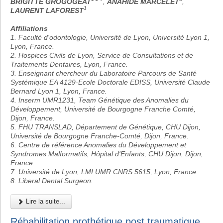
BRIGITTE GROGOGEAT
,
ANAHIDE MARCELET
,
1
LAURENT LAFOREST
Affiliations
1. Faculté d'odontologie, Université de Lyon, Université Lyon 1,
Lyon, France.
2. Hospices Civils de Lyon, Service de Consultations et de
Traitements Dentaires, Lyon, France.
3. Enseignant chercheur du Laboratoire Parcours de Santé
Systémique EA 4129-Ecole Doctorale EDISS, Université Claude
Bernard Lyon 1, Lyon, France.
4. Inserm UMR1231, Team Génétique des Anomalies du
Développement, Université de Bourgogne Franche Comté,
Dijon, France.
5. FHU TRANSLAD, Département de Génétique, CHU Dijon,
Université de Bourgogne Franche-Comté, Dijon, France.
6. Centre de référence Anomalies du Développement et
Syndromes Malformatifs, Hôpital d'Enfants, CHU Dijon, Dijon,
France.
7. Université de Lyon, LMI UMR CNRS 5615, Lyon, France.
8. Liberal Dental Surgeon.
Lire la suite...
Réhabilitation prothétique post traumatique