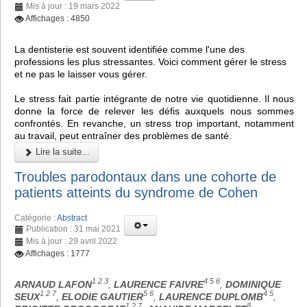
Mis à jour : 19 mars 2022
Affichages : 4850
La dentisterie est souvent identifiée comme l'une des
professions les plus stressantes. Voici comment gérer le stress
et ne pas le laisser vous gérer.
Le stress fait partie intégrante de notre vie quotidienne. Il nous
donne la force de relever les défis auxquels nous sommes
confrontés. En revanche, un stress trop important, notamment
au travail, peut entraîner des problèmes de santé.
Lire la suite...
Troubles parodontaux dans une cohorte de
patients atteints du syndrome de Cohen
Catégorie :
Abstract
Publication : 31 mai 2021
Mis à jour : 29 avril 2022
Affichages : 1777
1 2 3
4 5 6
ARNAUD LAFON
,
LAURENCE FAIVRE
,
DOMINIQUE
1 2 7
5 6
4 5
SEUX
,
ELODIE GAUTIER
,
LAURENCE DUPLOMB
,
1 2 7
8