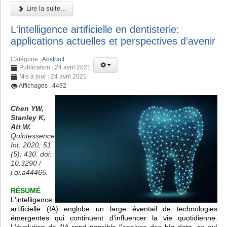
Lire la suite...
L'intelligence artificielle en dentisterie:
applications actuelles et perspectives d'avenir
Catégorie :
Abstract
Publication : 24 avril 2021
Mis à jour : 24 avril 2021
Affichages : 4492
Chen YW,
Stanley K,
Att W.
Quintessence
Int. 2020; 51
(5): 430. doi:
10.3290 /
j.qi.a44465.
RÉSUMÉ
L'intelligence
artificielle (IA) englobe un large éventail de technologies
émergentes qui continuent d'influencer la vie quotidienne.