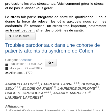
professions les plus stressantes. Voici comment gérer le stress
et ne pas le laisser vous gérer.
Le stress fait partie intégrante de notre vie quotidienne. Il nous
donne la force de relever les défis auxquels nous sommes
confrontés. En revanche, un stress trop important, notamment
au travail, peut entraîner des problèmes de santé.
Lire la suite...
Troubles parodontaux dans une cohorte de
patients atteints du syndrome de Cohen
Catégorie :
Abstract
Publication : 31 mai 2021
Mis à jour : 29 avril 2022
Affichages : 1779
1 2 3
4 5 6
ARNAUD LAFON
,
LAURENCE FAIVRE
,
DOMINIQUE
1 2 7
5 6
4 5
SEUX
,
ELODIE GAUTIER
,
LAURENCE DUPLOMB
,
1 2 7
8
BRIGITTE GROGOGEAT
,
ANAHIDE MARCELET
,
1
LAURENT LAFOREST
Affiliations
1. Faculté d'odontologie, Université de Lyon, Université Lyon 1,