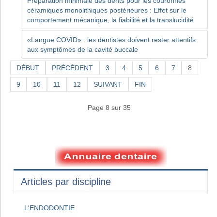
Préparation minimale des dents pour les couronnes
céramiques monolithiques postérieures : Effet sur le
comportement mécanique, la fiabilité et la translucidité
«Langue COVID» : les dentistes doivent rester attentifs
aux symptômes de la cavité buccale
DÉBUT
PRÉCÉDENT
3
4
5
6
7
8
9
10
11
12
SUIVANT
FIN
Page 8 sur 35
Articles par discipline
L'ENDODONTIE