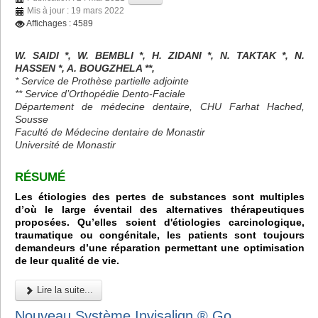
Mis à jour : 19 mars 2022
Affichages : 4589
W. SAIDI *, W. BEMBLI *, H. ZIDANI *, N. TAKTAK *, N.
HASSEN *, A. BOUGZHELA **,
* Service de Prothèse partielle adjointe
** Service d’Orthopédie Dento-Faciale
Département de médecine dentaire, CHU Farhat Hached,
Sousse
Faculté de Médecine dentaire de Monastir
Université de Monastir
RÉSUMÉ
Les étiologies des pertes de substances sont multiples
d’où le large éventail des alternatives thérapeutiques
proposées. Qu’elles soient d'étiologies carcinologique,
traumatique ou congénitale, les patients sont toujours
demandeurs d’une réparation permettant une optimisation
de leur qualité de vie.
Lire la suite...
Nouveau Système Invisalign ® Go