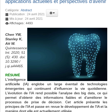
applications actuelles et perspectives d'avenir
Catégorie :
Abstract
Publication : 24 avril 2021
Mis à jour : 24 avril 2021
Affichages : 4493
Chen YW,
Stanley K,
Att W.
Quintessence
Int. 2020; 51
(5): 430. doi:
10.3290 /
j.qi.a44465.
RÉSUMÉ
L'intelligence
artificielle (IA) englobe un large éventail de technologies
émergentes qui continuent d'influencer la vie quotidienne.
L'évolution de l'IA rend possible l'analyse des big data, ce qui
permet d'obtenir des informations fiables et d'améliorer le
processus de prise de décision. Cet article présente les
principes de l'IA et passe en revue le développement de l'IA et la
manière dont elle est actuellement utilisée.