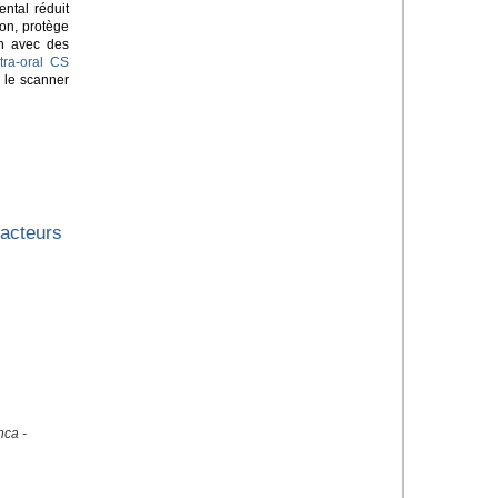
ntal réduit
on, protège
on avec des
tra-oral CS
 le scanner
facteurs
nca -