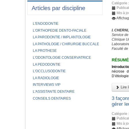
Catégorie 
Articles par discipline
Publicat
Mis à jo
Afficha
L'ENDODONTIE
I. CHERNI
L'ORTHOPEDIE DENTO-FACIALE
Service de
LA PARODONTIE / IMPLANTOLOGIE
Clinique U
LA PATHOLOGIE / CHIRURGIE BUCCALE
Laboratoir
Faculté de
LA PROTHESE
L'ODONTOLOGIE CONSERVATRICE
RÉSUM
LA PEDODONTIE
Introducti
L'OCCLUSODONTIE
nécrose d
D’étiologie
LA RADIOLOGIE
INTERVIEWS VIP
Lire l
L'ASSISTANTE DENTAIRE
3 façon
CONSEILS DENTAIRES
gérer le
Catégorie 
Publicat
Mis à j
Afficha