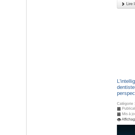
Lire l
L'intelli
dentiste
perspec
Catégorie 
Publicat
Mis à jo
Afficha