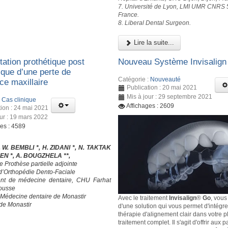
7. Université de Lyon, LMI UMR CNRS 
France.
8. Liberal Dental Surgeon.
Lire la suite...
tation prothétique post
Nouveau Système Invisalig
ique d’une perte de
Catégorie :
Nouveauté
ce maxillaire
Publication : 20 mai 2021
Mis à jour : 29 septembre 2021
:
Cas clinique
Affichages : 2609
tion : 24 mai 2021
our : 19 mars 2022
ges : 4589
, W. BEMBLI *, H. ZIDANI *, N. TAKTAK
SEN *, A. BOUGZHELA **,
e Prothèse partielle adjointe
 d’Orthopédie Dento-Faciale
nt de médecine dentaire, CHU Farhat
ousse
 Médecine dentaire de Monastir
Avec le traitement
Invisalign
®
Go
, vous
 de Monastir
d'une solution qui vous permet d'intégre
thérapie d'alignement clair dans votre p
traitement complet. Il s'agit d'offrir aux 