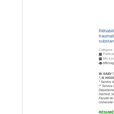
Réhabili
traumat
substan
Catégorie 
Publica
Mis à j
Afficha
W. SAIDI *
*, N. HAS
* Service d
** Service
Départeme
Hached, S
Faculté de
Université
RÉSUMÉ