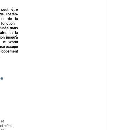
 peut être
e l'ostéo-
ace de la
 fonction.
minés dans
aire, et la
ion jusqu’à
n le World
euse occupe
eloppement
.
re
 et
and même