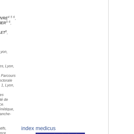
4 5 6
IVRE
,
5 6
IER
,
8
LET
,
Lyon,
es, Lyon,
e Parcours
ctorale
 1, Lyon,
es
té de
ce.
nétique,
ranche-
index medicus
ifs,
ance.