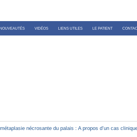
NOUVEAUTÉS
VIDÉOS
LIENS UTILES
LE PATIENT
CONTA
ométaplasie nécrosante du palais : A propos d’un cas cliniqu