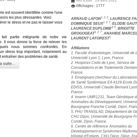
Mis à jour : 29 avril 2022
Affichages : 1777
rie est souvent identifiée comme l'une
ions les plus stressantes. Voici
1 2 3
ARNAUD LAFON
,
LAURENCE FA
er le stress et ne pas le laisser vous
1 2 7
DOMINIQUE SEUX
,
ELODIE GAUT
4 5
LAURENCE DUPLOMB
,
BRIGITTE
1 2 7
GROGOGEAT
,
ANAHIDE MARCE
 fait partie intégrante de notre vie
1
LAURENT LAFOREST
e. Il nous donne la force de relever les
xquels nous sommes confrontés. En
Affiliations
un stress trop important, notamment au
1. Faculté d'odontologie, Université de 
ut entraîner des problèmes de santé.
Université Lyon 1, Lyon, France.
2. Hospices Civils de Lyon, Service de
a suite...
Consultations et de Traitements Dentair
France.
3. Enseignant chercheur du Laboratoir
de Santé Systémique EA 4129-Ecole Do
EDISS, Université Claude Bernard Lyon
France.
4. Inserm UMR1231, Team Génétique d
Anomalies du Développement, Universi
Bourgogne Franche Comté, Dijon, Fran
5. FHU TRANSLAD, Département de Gé
CHU Dijon, Université de Bourgogne F
Comté, Dijon, France.
6. Centre de référence Anomalies du
Développement et Syndromes Malformat
Hôpital d'Enfants, CHU Dijon, Dijon, Fr