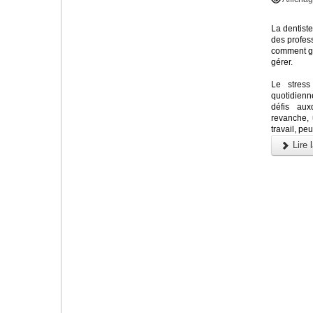
La dentiste
des profess
comment gér
gérer.
Le stress
quotidienn
défis au
revanche, 
travail, pe
Lire l