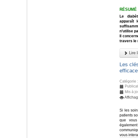
RÉSUMÉ
Le diabè
apparaît 
suffisamm
n’utilise p
Il concern
travers le
Lire l
Les clé
efficace
Catégorie 
Publica
Mis à jo
Afficha
Si les soi
patients so
que vous 
également 
communiqué
vous inter