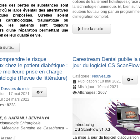
options de traitement holistiques grâce 
ogies des pertes de substances sont
la technologie numérique. Et, bien sûr,
d’où le large éventail des alternatives
soutenu tout au long par un programme
tiques proposées. Qu’elles soient
d'intégration complet.
ies carcinologique, traumatique ou
ale, les patients sont toujours
Lire la suite...
s d’une réparation permettant une
n de leur qualité de vie.
a suite...
omprendre le risque
Carestream Dental publie la
ux chez le patient diabétique :
jour du logiciel CS ScanFlow
e meilleure prise en charge
Catégorie :
Nouveauté
ologie (Revue de littérature)
Publication : 10 mai 2021
Mis à jour : 10 mai 2021
:
Dossiers du mois
Affichages : 2667
tion : 17 mai 2021
our : 24 mars 2022
ges : 8228
, S. HAITAMI, I. BENYAHYA
Odontologie Chirurgicale
e Médecine Dentaire de Casablanca –
La mise à jour du logiciel d'acquisitio
Hassan II