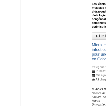
Les étiol
multiples 
thérapeu
d'étiolog
congénit
demandeur
optimisatio
Lire l
Mieux c
infectie
pour un
en Odont
Catégorie 
Publica
Mis à j
Afficha
S. ADNANE
Service d'
Faculté d
Maroc
Université 