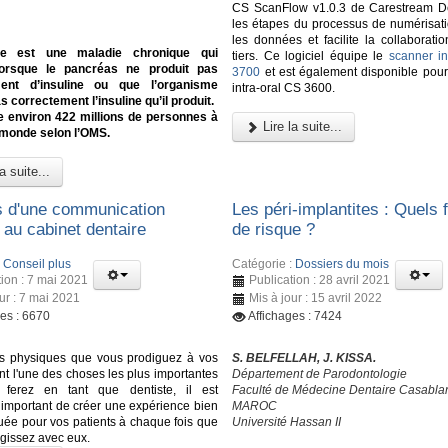
CS ScanFlow v1.0.3 de Carestream De
les étapes du processus de numérisati
les données et facilite la collaborati
te est une maladie chronique qui
tiers. Ce logiciel équipe le
scanner in
lorsque le pancréas ne produit pas
3700
et est également disponible pour
ent d’insuline ou que l’organisme
intra-oral CS 3600.
as correctement l’insuline qu’il produit.
e environ 422 millions de personnes à
Lire la suite...
 monde selon l’OMS.
a suite...
s d'une communication
Les péri-implantites : Quels 
 au cabinet dentaire
de risque ?
:
Conseil plus
Catégorie :
Dossiers du mois
tion : 7 mai 2021
Publication : 28 avril 2021
ur : 7 mai 2021
Mis à jour : 15 avril 2022
ges : 6670
Affichages : 7424
ns physiques que vous prodiguez à vos
S. BELFELLAH, J. KISSA.
nt l'une des choses les plus importantes
Département de Parodontologie
ferez en tant que dentiste, il est
Faculté de Médecine Dentaire Casabla
important de créer une expérience bien
MAROC
e pour vos patients à chaque fois que
Université Hassan II
agissez avec eux.