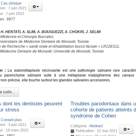
:
Cas clinique
ion : 7 juin 2021
ur : 7 juin 2022
ges : 8977
, H. HENTATI, A. SLIM, A. BOUGUEZZI, A. CHOKRI, J. SELMI
 Médecine et Chirurgie Buccales,
niversitaire de Médecine Dentaire de Monastir, Tunisie
e de Recherche « santé orale et réhabilitation bucco-faciale » LR12ES11,
 Médecine Dentaire de Monastir, Université de Monastir, Tunisie
É
on :
La sialométaplasie nécrosante est une pathologie salivaire rare caractér
u parenchyme salivaire suite à une métaplasie malpighienne des canaux e
 non précise, elle touche surtout les glandes salivaires accessoires.
a suite...
s dont les dentistes peuvent
Troubles parodontaux dans 
ur stress
cohorte de patients atteints 
syndrome de Cohen
:
Conseil plus
ion : 3 juin 2021
Catégorie :
Abstract
our : 19 mars 2022
Publication : 31 mai 2021
ges : 4851