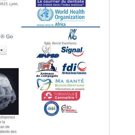
5615, Lyon,
n ® Go
 disposez
r la
lan de
patients des