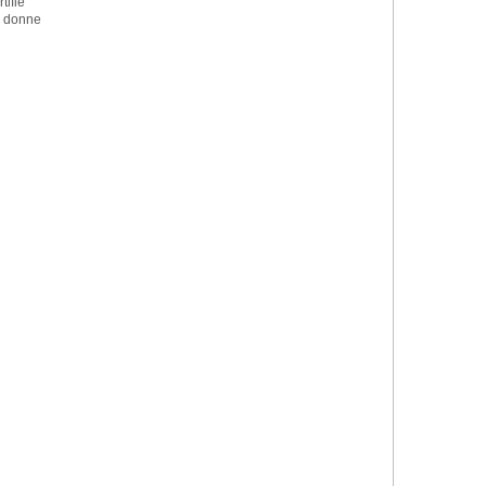
tifié
a donne