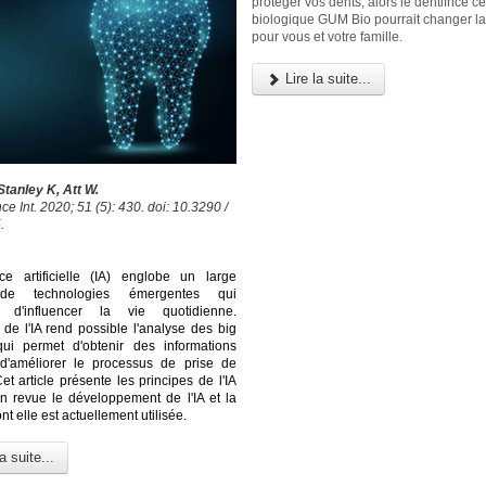
protéger vos dents, alors le dentifrice cer
biologique GUM Bio pourrait changer l
pour vous et votre famille.
Lire la suite...
tanley K, Att W.
e Int. 2020; 51 (5): 430. doi: 10.3290 /
.
ence artificielle (IA) englobe un large
 de technologies émergentes qui
t d'influencer la vie quotidienne.
 de l'IA rend possible l'analyse des big
qui permet d'obtenir des informations
 d'améliorer le processus de prise de
et article présente les principes de l'IA
n revue le développement de l'IA et la
t elle est actuellement utilisée.
a suite...