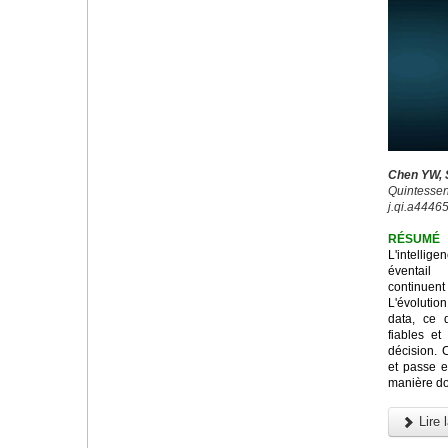
Chen YW, S
Quintessenc
j.qi.a44465
RÉSUMÉ
L'intellig
éventail
continuen
L'évolution
data, ce 
fiables et
décision. C
et passe e
manière don
Lire l