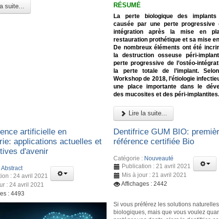
RÉSUMÉ
a suite...
La perte biologique des implants
causée par une perte progressive d
intégration après la mise en pl
restauration prothétique et sa mise en
De nombreux éléments ont été incri
la destruction osseuse péri-implant
perte progressive de l’ostéo-intégrat
la perte totale de l’implant. Selo
Workshop de 2018, l’étiologie infecti
une place importante dans le dév
des mucosites et des péri-implantites
Lire la suite...
gence artificielle en
Dentifrice GUM BIO: premiè
rie: applications actuelles et
référence certifiée Bio
tives d'avenir
Catégorie :
Nouveauté
Publication : 21 avril 2021
:
Abstract
Mis à jour : 21 avril 2021
ion : 24 avril 2021
Affichages : 2442
ur : 24 avril 2021
ges : 4493
Si vous préférez les solutions naturelles
biologiques, mais que vous voulez qu