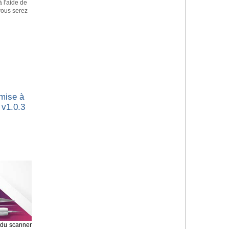
à l'aide de
 vous serez
 mise à
 v1.0.3
n du scanner