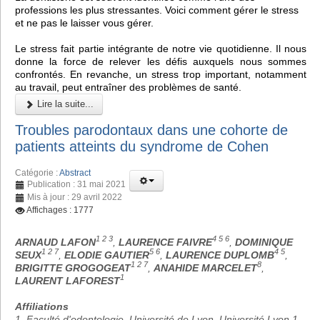
professions les plus stressantes. Voici comment gérer le stress
et ne pas le laisser vous gérer.
Le stress fait partie intégrante de notre vie quotidienne. Il nous
donne la force de relever les défis auxquels nous sommes
confrontés. En revanche, un stress trop important, notamment
au travail, peut entraîner des problèmes de santé.
Lire la suite...
Troubles parodontaux dans une cohorte de
patients atteints du syndrome de Cohen
Catégorie :
Abstract
Publication : 31 mai 2021
Mis à jour : 29 avril 2022
Affichages : 1777
1 2 3
4 5 6
ARNAUD LAFON
,
LAURENCE FAIVRE
,
DOMINIQUE
1 2 7
5 6
4 5
SEUX
,
ELODIE GAUTIER
,
LAURENCE DUPLOMB
,
1 2 7
8
BRIGITTE GROGOGEAT
,
ANAHIDE MARCELET
,
1
LAURENT LAFOREST
Affiliations
1. Faculté d'odontologie, Université de Lyon, Université Lyon 1,