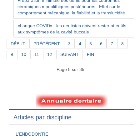
Préparation minimale des dents pour les couronnes
céramiques monolithiques postérieures : Effet sur le
comportement mécanique, la fiabilité et la translucidité
«Langue COVID» : les dentistes doivent rester attentifs
aux symptômes de la cavité buccale
DÉBUT
PRÉCÉDENT
3
4
5
6
7
8
9
10
11
12
SUIVANT
FIN
Page 8 sur 35
Articles par discipline
L'ENDODONTIE