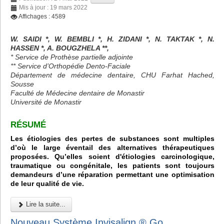
Mis à jour : 19 mars 2022
Affichages : 4589
W. SAIDI *, W. BEMBLI *, H. ZIDANI *, N. TAKTAK *, N.
HASSEN *, A. BOUGZHELA **,
* Service de Prothèse partielle adjointe
** Service d’Orthopédie Dento-Faciale
Département de médecine dentaire, CHU Farhat Hached,
Sousse
Faculté de Médecine dentaire de Monastir
Université de Monastir
RÉSUMÉ
Les étiologies des pertes de substances sont multiples
d’où le large éventail des alternatives thérapeutiques
proposées. Qu’elles soient d'étiologies carcinologique,
traumatique ou congénitale, les patients sont toujours
demandeurs d’une réparation permettant une optimisation
de leur qualité de vie.
Lire la suite...
Nouveau Système Invisalign ® Go