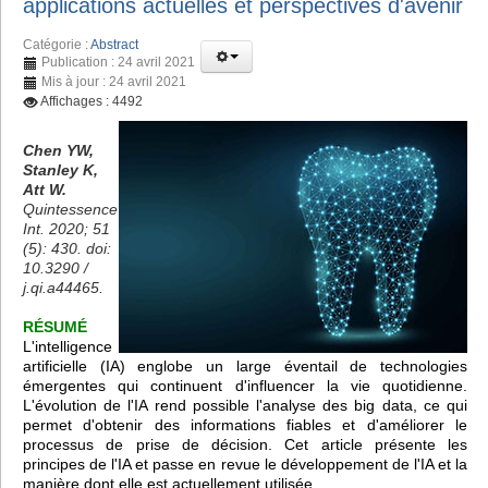
applications actuelles et perspectives d'avenir
Catégorie :
Abstract
Publication : 24 avril 2021
Mis à jour : 24 avril 2021
Affichages : 4492
Chen YW,
Stanley K,
Att W.
Quintessence
Int. 2020; 51
(5): 430. doi:
10.3290 /
j.qi.a44465.
RÉSUMÉ
L'intelligence
artificielle (IA) englobe un large éventail de technologies
émergentes qui continuent d'influencer la vie quotidienne.
L'évolution de l'IA rend possible l'analyse des big data, ce qui
permet d'obtenir des informations fiables et d'améliorer le
processus de prise de décision. Cet article présente les
principes de l'IA et passe en revue le développement de l'IA et la
manière dont elle est actuellement utilisée.