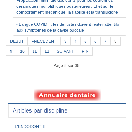
Préparation minimale des dents pour les couronnes
céramiques monolithiques postérieures : Effet sur le
comportement mécanique, la fiabilité et la translucidité
«Langue COVID» : les dentistes doivent rester attentifs
aux symptômes de la cavité buccale
DÉBUT
PRÉCÉDENT
3
4
5
6
7
8
9
10
11
12
SUIVANT
FIN
Page 8 sur 35
Articles par discipline
L'ENDODONTIE