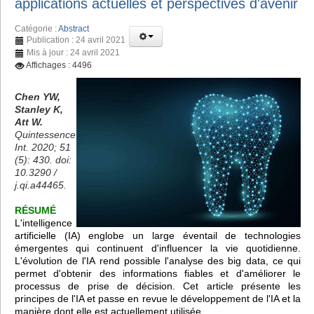
applications actuelles et perspectives d'avenir
Catégorie :
Abstract
Publication : 24 avril 2021
Mis à jour : 24 avril 2021
Affichages : 4496
Chen YW,
Stanley K,
Att W.
Quintessence
Int. 2020; 51
(5): 430. doi:
10.3290 /
j.qi.a44465.
RÉSUMÉ
L'intelligence
artificielle (IA) englobe un large éventail de technologies
émergentes qui continuent d'influencer la vie quotidienne.
L'évolution de l'IA rend possible l'analyse des big data, ce qui
permet d'obtenir des informations fiables et d'améliorer le
processus de prise de décision. Cet article présente les
principes de l'IA et passe en revue le développement de l'IA et la
manière dont elle est actuellement utilisée.