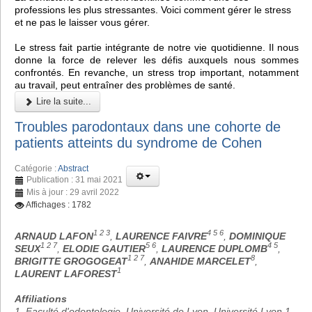
professions les plus stressantes. Voici comment gérer le stress
et ne pas le laisser vous gérer.
Le stress fait partie intégrante de notre vie quotidienne. Il nous
donne la force de relever les défis auxquels nous sommes
confrontés. En revanche, un stress trop important, notamment
au travail, peut entraîner des problèmes de santé.
Lire la suite...
Troubles parodontaux dans une cohorte de
patients atteints du syndrome de Cohen
Catégorie :
Abstract
Publication : 31 mai 2021
Mis à jour : 29 avril 2022
Affichages : 1782
1 2 3
4 5 6
ARNAUD LAFON
,
LAURENCE FAIVRE
,
DOMINIQUE
1 2 7
5 6
4 5
SEUX
,
ELODIE GAUTIER
,
LAURENCE DUPLOMB
,
1 2 7
8
BRIGITTE GROGOGEAT
,
ANAHIDE MARCELET
,
1
LAURENT LAFOREST
Affiliations
1. Faculté d'odontologie, Université de Lyon, Université Lyon 1,