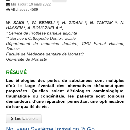
Mis à jour : 19 mars 2022
Affichages : 4589
W. SAIDI *, W. BEMBLI *, H. ZIDANI *, N. TAKTAK *, N.
HASSEN *, A. BOUGZHELA **,
* Service de Prothèse partielle adjointe
** Service d’Orthopédie Dento-Faciale
Département de médecine dentaire, CHU Farhat Hached,
Sousse
Faculté de Médecine dentaire de Monastir
Université de Monastir
RÉSUMÉ
Les étiologies des pertes de substances sont multiples
d’où le large éventail des alternatives thérapeutiques
proposées. Qu’elles soient d'étiologies carcinologique,
traumatique ou congénitale, les patients sont toujours
demandeurs d’une réparation permettant une optimisation
de leur qualité de vie.
Lire la suite...
Nouveau Système Invisalign ® Go