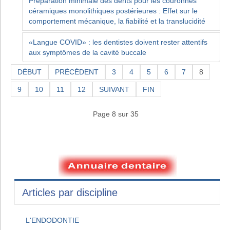
Préparation minimale des dents pour les couronnes
céramiques monolithiques postérieures : Effet sur le
comportement mécanique, la fiabilité et la translucidité
«Langue COVID» : les dentistes doivent rester attentifs
aux symptômes de la cavité buccale
DÉBUT
PRÉCÉDENT
3
4
5
6
7
8
9
10
11
12
SUIVANT
FIN
Page 8 sur 35
Articles par discipline
L'ENDODONTIE