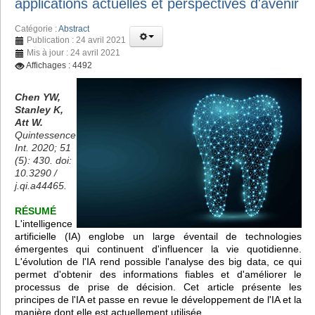
applications actuelles et perspectives d'avenir
Catégorie :
Abstract
Publication : 24 avril 2021
Mis à jour : 24 avril 2021
Affichages : 4492
Chen YW,
Stanley K,
Att W.
Quintessence
Int. 2020; 51
(5): 430. doi:
10.3290 /
j.qi.a44465.
RÉSUMÉ
L'intelligence
artificielle (IA) englobe un large éventail de technologies
émergentes qui continuent d'influencer la vie quotidienne.
L'évolution de l'IA rend possible l'analyse des big data, ce qui
permet d'obtenir des informations fiables et d'améliorer le
processus de prise de décision. Cet article présente les
principes de l'IA et passe en revue le développement de l'IA et la
manière dont elle est actuellement utilisée.