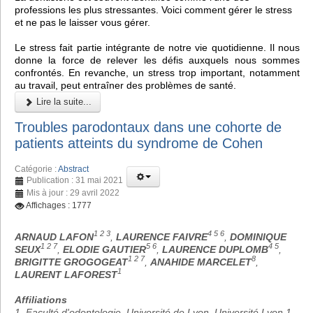
professions les plus stressantes. Voici comment gérer le stress
et ne pas le laisser vous gérer.
Le stress fait partie intégrante de notre vie quotidienne. Il nous
donne la force de relever les défis auxquels nous sommes
confrontés. En revanche, un stress trop important, notamment
au travail, peut entraîner des problèmes de santé.
Lire la suite...
Troubles parodontaux dans une cohorte de
patients atteints du syndrome de Cohen
Catégorie :
Abstract
Publication : 31 mai 2021
Mis à jour : 29 avril 2022
Affichages : 1777
1 2 3
4 5 6
ARNAUD LAFON
,
LAURENCE FAIVRE
,
DOMINIQUE
1 2 7
5 6
4 5
SEUX
,
ELODIE GAUTIER
,
LAURENCE DUPLOMB
,
1 2 7
8
BRIGITTE GROGOGEAT
,
ANAHIDE MARCELET
,
1
LAURENT LAFOREST
Affiliations
1. Faculté d'odontologie, Université de Lyon, Université Lyon 1,