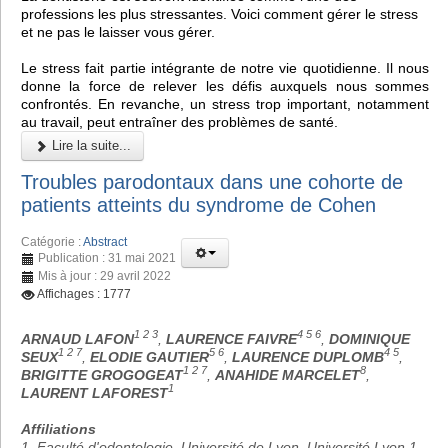
professions les plus stressantes. Voici comment gérer le stress
et ne pas le laisser vous gérer.
Le stress fait partie intégrante de notre vie quotidienne. Il nous
donne la force de relever les défis auxquels nous sommes
confrontés. En revanche, un stress trop important, notamment
au travail, peut entraîner des problèmes de santé.
Lire la suite...
Troubles parodontaux dans une cohorte de
patients atteints du syndrome de Cohen
Catégorie :
Abstract
Publication : 31 mai 2021
Mis à jour : 29 avril 2022
Affichages : 1777
1 2 3
4 5 6
ARNAUD LAFON
,
LAURENCE FAIVRE
,
DOMINIQUE
1 2 7
5 6
4 5
SEUX
,
ELODIE GAUTIER
,
LAURENCE DUPLOMB
,
1 2 7
8
BRIGITTE GROGOGEAT
,
ANAHIDE MARCELET
,
1
LAURENT LAFOREST
Affiliations
1. Faculté d'odontologie, Université de Lyon, Université Lyon 1,