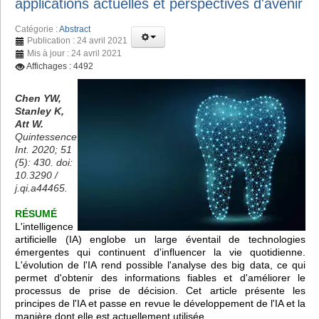
applications actuelles et perspectives d'avenir
Catégorie :
Abstract
Publication : 24 avril 2021
Mis à jour : 24 avril 2021
Affichages : 4492
Chen YW,
Stanley K,
Att W.
Quintessence
Int. 2020; 51
(5): 430. doi:
10.3290 /
j.qi.a44465.
RÉSUMÉ
L'intelligence
artificielle (IA) englobe un large éventail de technologies
émergentes qui continuent d'influencer la vie quotidienne.
L'évolution de l'IA rend possible l'analyse des big data, ce qui
permet d'obtenir des informations fiables et d'améliorer le
processus de prise de décision. Cet article présente les
principes de l'IA et passe en revue le développement de l'IA et la
manière dont elle est actuellement utilisée.