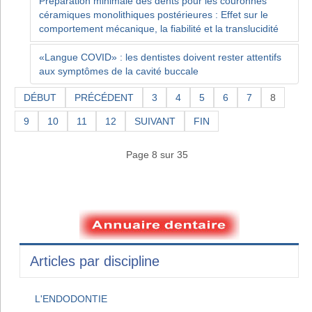
Préparation minimale des dents pour les couronnes
céramiques monolithiques postérieures : Effet sur le
comportement mécanique, la fiabilité et la translucidité
«Langue COVID» : les dentistes doivent rester attentifs
aux symptômes de la cavité buccale
DÉBUT
PRÉCÉDENT
3
4
5
6
7
8
9
10
11
12
SUIVANT
FIN
Page 8 sur 35
Articles par discipline
L'ENDODONTIE