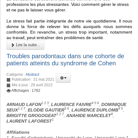
professions les plus stressantes. Voici comment gérer le stress
et ne pas le laisser vous gérer.
Le stress fait partie intégrante de notre vie quotidienne. Il nous
donne la force de relever les défis auxquels nous sommes
confrontés. En revanche, un stress trop important, notamment
au travail, peut entraîner des problèmes de santé.
Lire la suite...
Troubles parodontaux dans une cohorte de
patients atteints du syndrome de Cohen
Catégorie :
Abstract
Publication : 31 mai 2021
Mis à jour : 29 avril 2022
Affichages : 1782
1 2 3
4 5 6
ARNAUD LAFON
,
LAURENCE FAIVRE
,
DOMINIQUE
1 2 7
5 6
4 5
SEUX
,
ELODIE GAUTIER
,
LAURENCE DUPLOMB
,
1 2 7
8
BRIGITTE GROGOGEAT
,
ANAHIDE MARCELET
,
1
LAURENT LAFOREST
Affiliations
1. Faculté d'odontologie, Université de Lyon, Université Lyon 1,