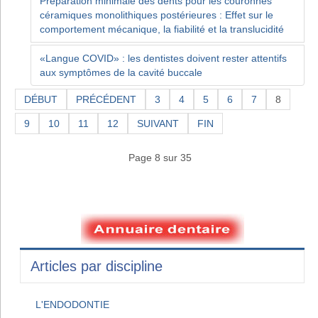
Préparation minimale des dents pour les couronnes
céramiques monolithiques postérieures : Effet sur le
comportement mécanique, la fiabilité et la translucidité
«Langue COVID» : les dentistes doivent rester attentifs
aux symptômes de la cavité buccale
DÉBUT
PRÉCÉDENT
3
4
5
6
7
8
9
10
11
12
SUIVANT
FIN
Page 8 sur 35
Articles par discipline
L'ENDODONTIE