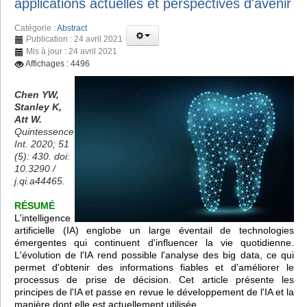
applications actuelles et perspectives d'avenir
Catégorie :
Abstract
Publication : 24 avril 2021
Mis à jour : 24 avril 2021
Affichages : 4496
Chen YW,
Stanley K,
Att W.
Quintessence
Int. 2020; 51
(5): 430. doi:
10.3290 /
j.qi.a44465.
RÉSUMÉ
L'intelligence
artificielle (IA) englobe un large éventail de technologies
émergentes qui continuent d'influencer la vie quotidienne.
L'évolution de l'IA rend possible l'analyse des big data, ce qui
permet d'obtenir des informations fiables et d'améliorer le
processus de prise de décision. Cet article présente les
principes de l'IA et passe en revue le développement de l'IA et la
manière dont elle est actuellement utilisée.