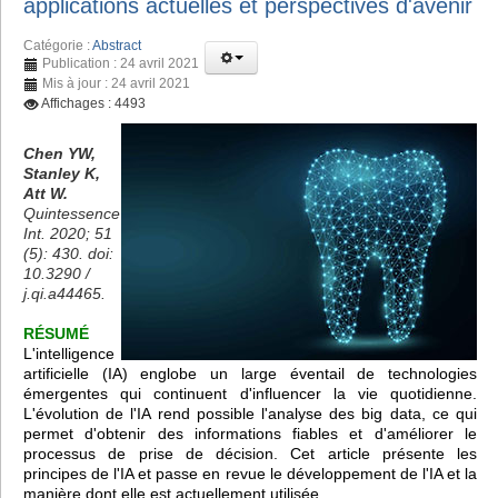
applications actuelles et perspectives d'avenir
Catégorie :
Abstract
Publication : 24 avril 2021
Mis à jour : 24 avril 2021
Affichages : 4493
Chen YW,
Stanley K,
Att W.
Quintessence
Int. 2020; 51
(5): 430. doi:
10.3290 /
j.qi.a44465.
RÉSUMÉ
L'intelligence
artificielle (IA) englobe un large éventail de technologies
émergentes qui continuent d'influencer la vie quotidienne.
L'évolution de l'IA rend possible l'analyse des big data, ce qui
permet d'obtenir des informations fiables et d'améliorer le
processus de prise de décision. Cet article présente les
principes de l'IA et passe en revue le développement de l'IA et la
manière dont elle est actuellement utilisée.