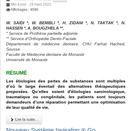
Mis à jour : 19 mars 2022
Affichages : 4590
W. SAIDI *, W. BEMBLI *, H. ZIDANI *, N. TAKTAK *, N.
HASSEN *, A. BOUGZHELA **,
* Service de Prothèse partielle adjointe
** Service d’Orthopédie Dento-Faciale
Département de médecine dentaire, CHU Farhat Hached,
Sousse
Faculté de Médecine dentaire de Monastir
Université de Monastir
RÉSUMÉ
Les étiologies des pertes de substances sont multiples
d’où le large éventail des alternatives thérapeutiques
proposées. Qu’elles soient d'étiologies carcinologique,
traumatique ou congénitale, les patients sont toujours
demandeurs d’une réparation permettant une optimisation
de leur qualité de vie.
Lire la suite...
Nouveau Système Invisalign ® Go