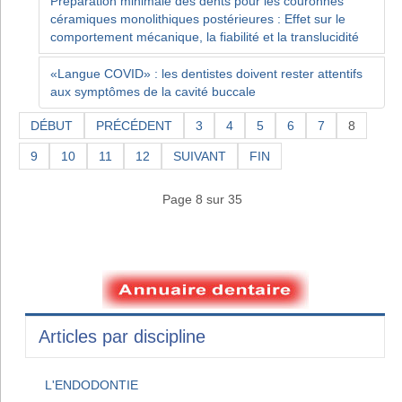
Préparation minimale des dents pour les couronnes
céramiques monolithiques postérieures : Effet sur le
comportement mécanique, la fiabilité et la translucidité
«Langue COVID» : les dentistes doivent rester attentifs
aux symptômes de la cavité buccale
DÉBUT
PRÉCÉDENT
3
4
5
6
7
8
9
10
11
12
SUIVANT
FIN
Page 8 sur 35
Articles par discipline
L'ENDODONTIE