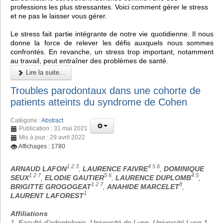
professions les plus stressantes. Voici comment gérer le stress
et ne pas le laisser vous gérer.
Le stress fait partie intégrante de notre vie quotidienne. Il nous
donne la force de relever les défis auxquels nous sommes
confrontés. En revanche, un stress trop important, notamment
au travail, peut entraîner des problèmes de santé.
Lire la suite...
Troubles parodontaux dans une cohorte de
patients atteints du syndrome de Cohen
Catégorie :
Abstract
Publication : 31 mai 2021
Mis à jour : 29 avril 2022
Affichages : 1780
1 2 3
4 5 6
ARNAUD LAFON
,
LAURENCE FAIVRE
,
DOMINIQUE
1 2 7
5 6
4 5
SEUX
,
ELODIE GAUTIER
,
LAURENCE DUPLOMB
,
1 2 7
8
BRIGITTE GROGOGEAT
,
ANAHIDE MARCELET
,
1
LAURENT LAFOREST
Affiliations
1. Faculté d'odontologie, Université de Lyon, Université Lyon 1,