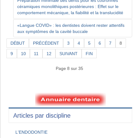
Préparation minimale des dents pour les couronnes
céramiques monolithiques postérieures : Effet sur le
comportement mécanique, la fiabilité et la translucidité
«Langue COVID» : les dentistes doivent rester attentifs
aux symptômes de la cavité buccale
DÉBUT
PRÉCÉDENT
3
4
5
6
7
8
9
10
11
12
SUIVANT
FIN
Page 8 sur 35
Articles par discipline
L'ENDODONTIE