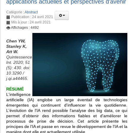
applications actuelles et perspectives d'avenir
Catégorie :
Abstract
Publication : 24 avril 2021
Mis à jour : 24 avril 2021
Affichages : 4492
Chen YW,
Stanley K,
Att W.
Quintessence
Int. 2020; 51
(5): 430. doi:
10.3290 /
j.qi.a44465.
RÉSUMÉ
L'intelligence
artificielle (IA) englobe un large éventail de technologies
émergentes qui continuent d'influencer la vie quotidienne.
L'évolution de l'IA rend possible l'analyse des big data, ce qui
permet d'obtenir des informations fiables et d'améliorer le
processus de prise de décision. Cet article présente les
principes de l'IA et passe en revue le développement de l'IA et la
manière dont elle est actuellement utilisée.