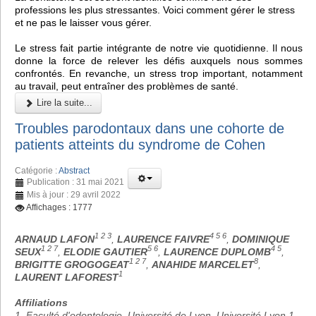
professions les plus stressantes. Voici comment gérer le stress
et ne pas le laisser vous gérer.
Le stress fait partie intégrante de notre vie quotidienne. Il nous
donne la force de relever les défis auxquels nous sommes
confrontés. En revanche, un stress trop important, notamment
au travail, peut entraîner des problèmes de santé.
Lire la suite...
Troubles parodontaux dans une cohorte de
patients atteints du syndrome de Cohen
Catégorie :
Abstract
Publication : 31 mai 2021
Mis à jour : 29 avril 2022
Affichages : 1777
1 2 3
4 5 6
ARNAUD LAFON
,
LAURENCE FAIVRE
,
DOMINIQUE
1 2 7
5 6
4 5
SEUX
,
ELODIE GAUTIER
,
LAURENCE DUPLOMB
,
1 2 7
8
BRIGITTE GROGOGEAT
,
ANAHIDE MARCELET
,
1
LAURENT LAFOREST
Affiliations
1. Faculté d'odontologie, Université de Lyon, Université Lyon 1,