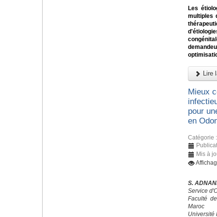
Les étiol
multiples 
thérapeu
d'étiolog
congénit
demandeur
optimisatio
Lire l
Mieux c
infectie
pour un
en Odont
Catégorie 
Publica
Mis à j
Afficha
S. ADNANE
Service d'
Faculté d
Maroc
Université 