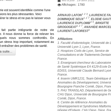
Mis à jour : 29 avril 2022
Affichages : 1780
rie est souvent identifiée comme l'une
ions les plus stressantes. Voici
1 2 3
ARNAUD LAFON
,
LAURENCE FA
er le stress et ne pas le laisser vous
1 2 7
DOMINIQUE SEUX
,
ELODIE GAUT
4 5
LAURENCE DUPLOMB
,
BRIGITTE
1 2 7
GROGOGEAT
,
ANAHIDE MARCE
 fait partie intégrante de notre vie
1
LAURENT LAFOREST
e. Il nous donne la force de relever les
xquels nous sommes confrontés. En
Affiliations
un stress trop important, notamment au
1. Faculté d'odontologie, Université de 
ut entraîner des problèmes de santé.
Université Lyon 1, Lyon, France.
2. Hospices Civils de Lyon, Service de
a suite...
Consultations et de Traitements Dentair
France.
3. Enseignant chercheur du Laboratoir
de Santé Systémique EA 4129-Ecole Do
EDISS, Université Claude Bernard Lyon
France.
4. Inserm UMR1231, Team Génétique d
Anomalies du Développement, Universi
Bourgogne Franche Comté, Dijon, Fran
5. FHU TRANSLAD, Département de Gé
CHU Dijon, Université de Bourgogne F
Comté, Dijon, France.
6. Centre de référence Anomalies du
Développement et Syndromes Malformat
Hôpital d'Enfants, CHU Dijon, Dijon, Fr