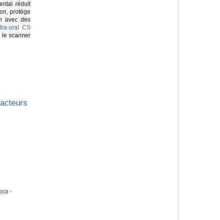
ntal réduit
on, protège
on avec des
tra-oral CS
 le scanner
facteurs
nca -