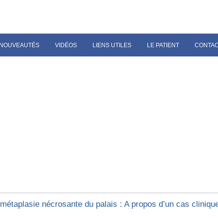
NOUVEAUTÉS
VIDÉOS
LIENS UTILES
LE PATIENT
CONTA
ométaplasie nécrosante du palais : A propos d’un cas cliniqu