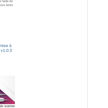
à l'aide de
 vous serez
 mise à
 v1.0.3
n du scanner