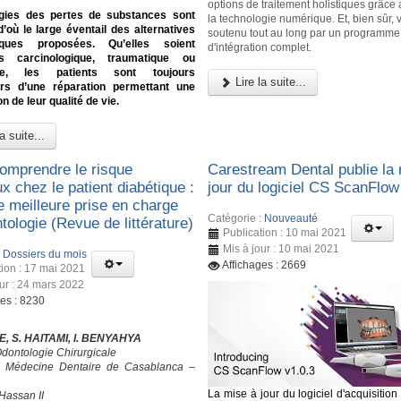
options de traitement holistiques grâce 
ogies des pertes de substances sont
la technologie numérique. Et, bien sûr,
d’où le large éventail des alternatives
soutenu tout au long par un programme
tiques proposées. Qu’elles soient
d'intégration complet.
ies carcinologique, traumatique ou
ale, les patients sont toujours
Lire la suite...
s d’une réparation permettant une
n de leur qualité de vie.
a suite...
omprendre le risque
Carestream Dental publie la
ux chez le patient diabétique :
jour du logiciel CS ScanFlow
e meilleure prise en charge
Catégorie :
Nouveauté
ologie (Revue de littérature)
Publication : 10 mai 2021
Mis à jour : 10 mai 2021
:
Dossiers du mois
Affichages : 2669
tion : 17 mai 2021
our : 24 mars 2022
ges : 8230
, S. HAITAMI, I. BENYAHYA
Odontologie Chirurgicale
e Médecine Dentaire de Casablanca –
La mise à jour du logiciel d'acquisitio
Hassan II