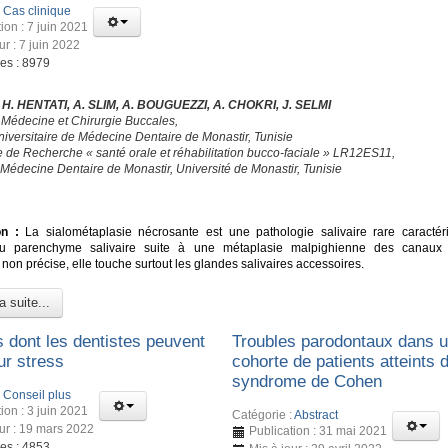
:
Cas clinique
ion : 7 juin 2021
ur : 7 juin 2022
ges : 8979
, H. HENTATI, A. SLIM, A. BOUGUEZZI, A. CHOKRI, J. SELMI
 Médecine et Chirurgie Buccales,
niversitaire de Médecine Dentaire de Monastir, Tunisie
e de Recherche « santé orale et réhabilitation bucco-faciale » LR12ES11,
 Médecine Dentaire de Monastir, Université de Monastir, Tunisie
É
on :
La sialométaplasie nécrosante est une pathologie salivaire rare caractér
u parenchyme salivaire suite à une métaplasie malpighienne des canaux e
 non précise, elle touche surtout les glandes salivaires accessoires.
a suite...
s dont les dentistes peuvent
Troubles parodontaux dans 
ur stress
cohorte de patients atteints 
syndrome de Cohen
:
Conseil plus
ion : 3 juin 2021
Catégorie :
Abstract
our : 19 mars 2022
Publication : 31 mai 2021
ges : 4853