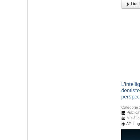
Lire l
L'intelli
dentiste
perspec
Catégorie 
Publicat
Mis à jo
Afficha