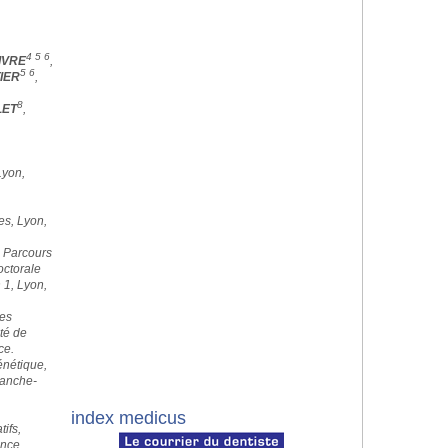
4 5 6
IVRE
,
5 6
IER
,
8
LET
,
Lyon,
es, Lyon,
e Parcours
ctorale
 1, Lyon,
es
té de
ce.
nétique,
ranche-
index medicus
ifs,
ance.