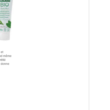
 et
and même
tifié
a donne