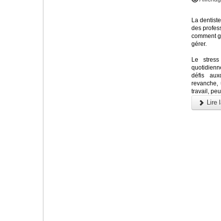
La dentiste
des profess
comment gér
gérer.
Le stress
quotidienn
défis au
revanche, 
travail, pe
Lire l