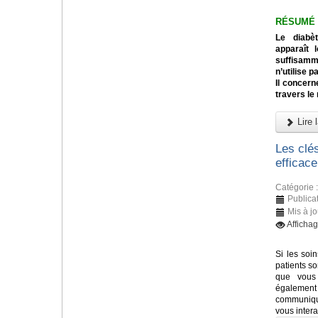
RÉSUMÉ
Le diabè
apparaît 
suffisamm
n’utilise p
Il concern
travers le
Lire l
Les clé
efficace
Catégorie 
Publica
Mis à jo
Afficha
Si les soi
patients so
que vous 
également 
communiqué
vous inter