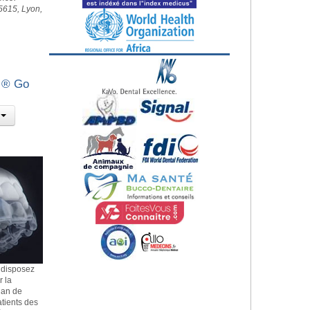
5615, Lyon,
n ® Go
 disposez
r la
lan de
patients des