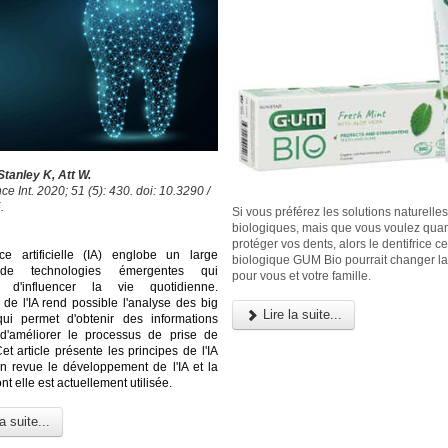
tanley K, Att W.
e Int. 2020; 51 (5): 430. doi: 10.3290 /
.
Si vous préférez les solutions naturelles
biologiques, mais que vous voulez qu
protéger vos dents, alors le dentifrice cer
ence artificielle (IA) englobe un large
biologique GUM Bio pourrait changer l
 de technologies émergentes qui
pour vous et votre famille.
t d'influencer la vie quotidienne.
 de l'IA rend possible l'analyse des big
Lire la suite...
qui permet d'obtenir des informations
 d'améliorer le processus de prise de
et article présente les principes de l'IA
n revue le développement de l'IA et la
t elle est actuellement utilisée.
a suite...