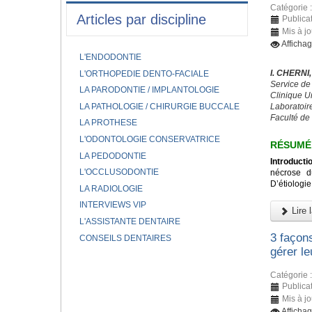
Catégorie 
Articles par discipline
Publicat
Mis à jo
Afficha
L'ENDODONTIE
I. CHERNI
L'ORTHOPEDIE DENTO-FACIALE
Service de
LA PARODONTIE / IMPLANTOLOGIE
Clinique U
LA PATHOLOGIE / CHIRURGIE BUCCALE
Laboratoir
Faculté de
LA PROTHESE
L'ODONTOLOGIE CONSERVATRICE
RÉSUM
LA PEDODONTIE
Introducti
L'OCCLUSODONTIE
nécrose d
D’étiologie
LA RADIOLOGIE
INTERVIEWS VIP
Lire l
L'ASSISTANTE DENTAIRE
3 façon
CONSEILS DENTAIRES
gérer le
Catégorie 
Publicat
Mis à j
Afficha