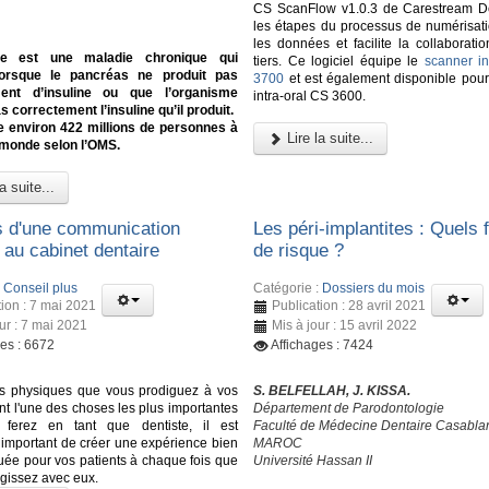
CS ScanFlow v1.0.3 de Carestream De
les étapes du processus de numérisati
les données et facilite la collaborati
te est une maladie chronique qui
tiers. Ce logiciel équipe le
scanner in
lorsque le pancréas ne produit pas
3700
et est également disponible pour
ent d’insuline ou que l’organisme
intra-oral CS 3600.
as correctement l’insuline qu’il produit.
e environ 422 millions de personnes à
Lire la suite...
 monde selon l’OMS.
a suite...
s d'une communication
Les péri-implantites : Quels 
 au cabinet dentaire
de risque ?
:
Conseil plus
Catégorie :
Dossiers du mois
tion : 7 mai 2021
Publication : 28 avril 2021
ur : 7 mai 2021
Mis à jour : 15 avril 2022
ges : 6672
Affichages : 7424
ns physiques que vous prodiguez à vos
S. BELFELLAH, J. KISSA.
nt l'une des choses les plus importantes
Département de Parodontologie
ferez en tant que dentiste, il est
Faculté de Médecine Dentaire Casabla
important de créer une expérience bien
MAROC
e pour vos patients à chaque fois que
Université Hassan II
agissez avec eux.