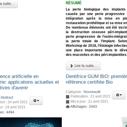
RÉSUMÉ
a suite...
La perte biologique des implants
causée par une perte progressive d
intégration après la mise en pl
restauration prothétique et sa mise en
De nombreux éléments ont été incri
la destruction osseuse péri-implant
perte progressive de l’ostéo-intégrat
la perte totale de l’implant. Selo
Workshop de 2018, l’étiologie infecti
une place importante dans le dév
des mucosites et des péri-implantites
Lire la suite...
gence artificielle en
Dentifrice GUM BIO: premiè
rie: applications actuelles et
référence certifiée Bio
tives d'avenir
Catégorie :
Nouveauté
Publication : 21 avril 2021
:
Abstract
Mis à jour : 21 avril 2021
ion : 24 avril 2021
Affichages : 2443
ur : 24 avril 2021
ges : 4494