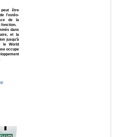
 peut être
e l'ostéo-
ace de la
 fonction.
minés dans
aire, et la
ion jusqu’à
n le World
euse occupe
eloppement
.
re