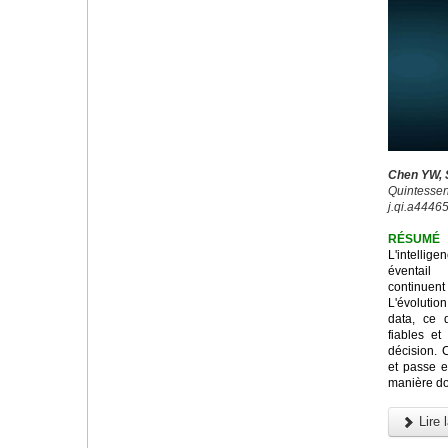
Chen YW, S
Quintessenc
j.qi.a44465
RÉSUMÉ
L'intellig
éventail
continuen
L'évolution
data, ce 
fiables et
décision. C
et passe e
manière don
Lire l