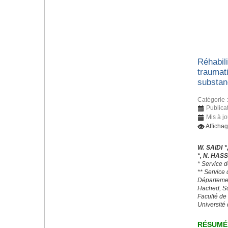
Réhabili
traumat
substan
Catégorie 
Publica
Mis à j
Afficha
W. SAIDI *
*, N. HAS
* Service d
** Service
Départeme
Hached, S
Faculté de
Université
RÉSUMÉ