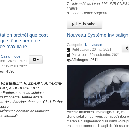
7. Université de Lyon, LMI UMR CNRS 
France.
8. Liberal Dental Surgeon.
Lire la suite...
tation prothétique post
Nouveau Système Invisalig
ique d’une perte de
Catégorie :
Nouveauté
ce maxillaire
Publication : 20 mai 2021
Mis à jour : 29 septembre 2021
:
Cas clinique
Affichages : 2611
tion : 24 mai 2021
our : 19 mars 2022
ges : 4590
, W. BEMBLI *, H. ZIDANI *, N. TAKTAK
SEN *, A. BOUGZHELA **,
e Prothèse partielle adjointe
 d’Orthopédie Dento-Faciale
nt de médecine dentaire, CHU Farhat
ousse
 Médecine dentaire de Monastir
Avec le traitement
Invisalign
®
Go
, vous
 de Monastir
d'une solution qui vous permet d'intégre
thérapie d'alignement clair dans votre p
traitement complet. Il s'agit d'offrir aux 