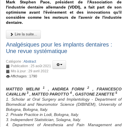
Mark Stephen Pace, président de l'Association de
l'industrie dentaire allemande (VDDI), a fait part de son
optimisme avant l'événement et des innovations qu'il
considère comme les moteurs de l'avenir de l'industrie
dentaire.
Lire la suite...
Analgésiques pour les implants dentaires :
Une revue systématique
Catégorie :
Abstract
Publication : 25 août 2021
Mis à jour : 29 avril 2022
Affichages : 1790
1
2
MATTEO MELINI
, ANDREA FORNI
, FRANCESCO
3
4
5
CAVALLIN
, MATTEO PAROTTO
, GASTONE ZANETTE
1. Scholar at Oral Surgery and Implantology - Department of
Biomedical and Neuromotor Science (DIBINEM), University of
Bologna, Bologna, Italy.
2. Private Practice in Lodi, Bologna, Italy.
3. Independent Statistician, Solagna, Italy.
4. Department of Anesthesia and Pain Management and