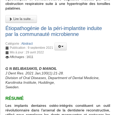
obstruction respiratoire suite à une hypertrophie des tonsilles
palatines.
Lire la suite...
Étiopathogénie de la péri-implantite induite
par la communauté microbienne
Catégorie :
Abstract
Publication : 9 septembre 2021
Mis à jour : 29 avril 2022
Affichages : 1611
G N BELIBASAKIS, D MANOIL
J Dent Res. 2021 Jan;100(1):21-28.
Division of Oral Diseases, Department of Dental Medicine,
Karolinska Institute, Huddinge,
Sweden.
RÉSUMÉ
Les implants dentaires ostéo-intégrés constituent un outil
révolutionnaire dans l'arsenal de la dentisterie reconstructive,
utilisé pour remplacer les dents manquantes et restaurer les