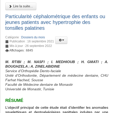
Lire la suite...
Particularité céphalométrique des enfants ou
jeunes patients avec hypertrophie des
tonsilles palatines
Catégorie :
Dossiers du mois
Publication : 16 septembre 2021
Mis à jour : 26 septembre 2022
Affichages : 6845
M. RTIBI
; M. NASFI ; I. MEDHIOUB
; H. GMATI
; A.
BOUGHZELA
; A. ZINELABIDINE
Service d’Orthopédie Dento-faciale
Unité d’Orthodontie, Département de médecine dentaire, CHU
Farhat Hached, Sousse
Faculté de Médecine dentaire de Monastir
Université de Monastir, Tunisie
RÉSUMÉ
L’objectif principal de cette étude était d’identifier les anomalies
squelettiques et dentoalvéolaires sagittales induites par une