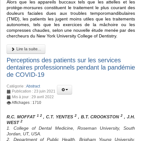
Alors que les appareils buccaux tels que les attelles et les
protège-morsures constituent le traitement le plus courant des
douleurs faciales dues aux troubles temporomandibulaires
(TMD), les patients les jugent moins utiles que les traitements
autonomes, tels que les exercices de la mâchoire ou les
compresses chaudes, selon une nouvelle étude menée par des
chercheurs du New York University College of Dentistry.
Lire la suite...
Perceptions des patients sur les services
dentaires professionnels pendant la pandémie
de COVID-19
Catégorie :
Abstract
Publication : 23 juin 2021
Mis à jour : 29 avril 2022
Affichages : 1710
1 2
2
2
R.C. MOFFAT
, C.T. YENTES
, B.T. CROOKSTON
, J.H.
2
WEST
1. College of Dental Medicine, Roseman University, South
Jordan, UT, USA.
2. Department of Public Health, Brigham Young University,