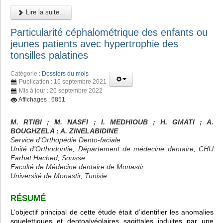
Lire la suite...
Particularité céphalométrique des enfants ou
jeunes patients avec hypertrophie des
tonsilles palatines
Catégorie :
Dossiers du mois
Publication : 16 septembre 2021
Mis à jour : 26 septembre 2022
Affichages : 6851
M. RTIBI
; M. NASFI ; I. MEDHIOUB
; H. GMATI
; A.
BOUGHZELA
; A. ZINELABIDINE
Service d’Orthopédie Dento-faciale
Unité d’Orthodontie, Département de médecine dentaire, CHU
Farhat Hached, Sousse
Faculté de Médecine dentaire de Monastir
Université de Monastir, Tunisie
RÉSUMÉ
L’objectif principal de cette étude était d’identifier les anomalies
squelettiques et dentoalvéolaires sagittales induites par une