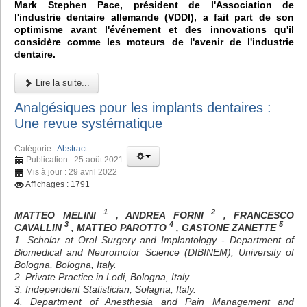
Mark Stephen Pace, président de l'Association de
l'industrie dentaire allemande (VDDI), a fait part de son
optimisme avant l'événement et des innovations qu'il
considère comme les moteurs de l'avenir de l'industrie
dentaire.
Lire la suite...
Analgésiques pour les implants dentaires :
Une revue systématique
Catégorie :
Abstract
Publication : 25 août 2021
Mis à jour : 29 avril 2022
Affichages : 1791
1
2
MATTEO MELINI
, ANDREA FORNI
, FRANCESCO
3
4
5
CAVALLIN
, MATTEO PAROTTO
, GASTONE ZANETTE
1. Scholar at Oral Surgery and Implantology - Department of
Biomedical and Neuromotor Science (DIBINEM), University of
Bologna, Bologna, Italy.
2. Private Practice in Lodi, Bologna, Italy.
3. Independent Statistician, Solagna, Italy.
4. Department of Anesthesia and Pain Management and