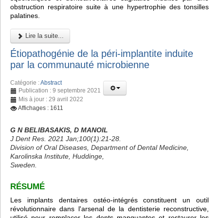
obstruction respiratoire suite à une hypertrophie des tonsilles
palatines.
Lire la suite...
Étiopathogénie de la péri-implantite induite
par la communauté microbienne
Catégorie :
Abstract
Publication : 9 septembre 2021
Mis à jour : 29 avril 2022
Affichages : 1611
G N BELIBASAKIS, D MANOIL
J Dent Res. 2021 Jan;100(1):21-28.
Division of Oral Diseases, Department of Dental Medicine,
Karolinska Institute, Huddinge,
Sweden.
RÉSUMÉ
Les implants dentaires ostéo-intégrés constituent un outil
révolutionnaire dans l'arsenal de la dentisterie reconstructive,
utilisé pour remplacer les dents manquantes et restaurer les