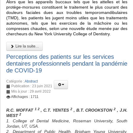
Alors que les appareils buccaux tels que les attelles et les
protège-morsures constituent le traitement le plus courant des
douleurs faciales dues aux troubles temporomandibulaires
(TMD), les patients les jugent moins utiles que les traitements
autonomes, tels que les exercices de la mâchoire ou les
compresses chaudes, selon une nouvelle étude menée par des
chercheurs du New York University College of Dentistry.
Lire la suite...
Perceptions des patients sur les services
dentaires professionnels pendant la pandémie
de COVID-19
Catégorie :
Abstract
Publication : 23 juin 2021
Mis à jour : 29 avril 2022
Affichages : 1711
1 2
2
2
R.C. MOFFAT
, C.T. YENTES
, B.T. CROOKSTON
, J.H.
2
WEST
1. College of Dental Medicine, Roseman University, South
Jordan, UT, USA.
2. Department of Public Health, Brigham Young University,