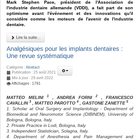
Mark Stephen Pace, président de l'Association de
l'industrie dentaire allemande (VDDI), a fait part de son
optimisme avant l'événement et des innovations qu'il
considère comme les moteurs de l'avenir de l'industrie
dentaire.
Lire la suite...
Analgésiques pour les implants dentaires :
Une revue systématique
Catégorie :
Abstract
Publication : 25 août 2021
Mis à jour : 29 avril 2022
Affichages : 1791
1
2
MATTEO MELINI
, ANDREA FORNI
, FRANCESCO
3
4
5
CAVALLIN
, MATTEO PAROTTO
, GASTONE ZANETTE
1. Scholar at Oral Surgery and Implantology - Department of
Biomedical and Neuromotor Science (DIBINEM), University of
Bologna, Bologna, Italy.
2. Private Practice in Lodi, Bologna, Italy.
3. Independent Statistician, Solagna, Italy.
4. Department of Anesthesia and Pain Management and