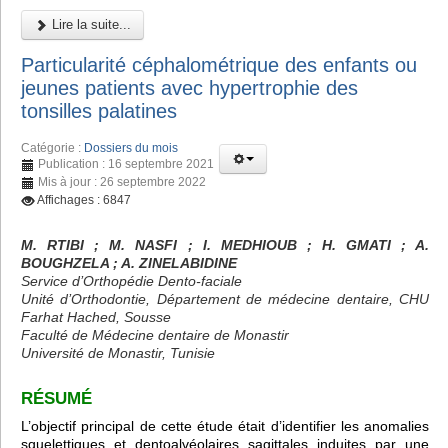
Lire la suite...
Particularité céphalométrique des enfants ou
jeunes patients avec hypertrophie des
tonsilles palatines
Catégorie :
Dossiers du mois
Publication : 16 septembre 2021
Mis à jour : 26 septembre 2022
Affichages : 6847
M. RTIBI
; M. NASFI ; I. MEDHIOUB
; H. GMATI
; A.
BOUGHZELA
; A. ZINELABIDINE
Service d’Orthopédie Dento-faciale
Unité d’Orthodontie, Département de médecine dentaire, CHU
Farhat Hached, Sousse
Faculté de Médecine dentaire de Monastir
Université de Monastir, Tunisie
RÉSUMÉ
L’objectif principal de cette étude était d’identifier les anomalies
squelettiques et dentoalvéolaires sagittales induites par une