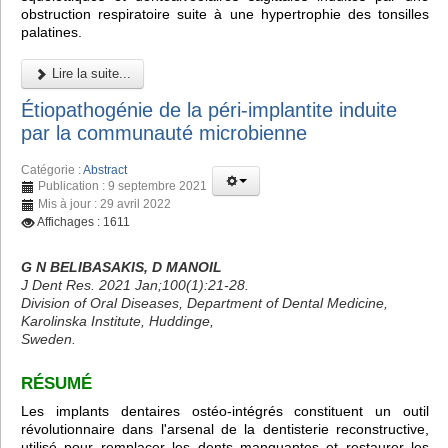
obstruction respiratoire suite à une hypertrophie des tonsilles
palatines.
Lire la suite...
Étiopathogénie de la péri-implantite induite
par la communauté microbienne
Catégorie :
Abstract
Publication : 9 septembre 2021
Mis à jour : 29 avril 2022
Affichages : 1611
G N BELIBASAKIS, D MANOIL
J Dent Res. 2021 Jan;100(1):21-28.
Division of Oral Diseases, Department of Dental Medicine,
Karolinska Institute, Huddinge,
Sweden.
RÉSUMÉ
Les implants dentaires ostéo-intégrés constituent un outil
révolutionnaire dans l'arsenal de la dentisterie reconstructive,
utilisé pour remplacer les dents manquantes et restaurer les