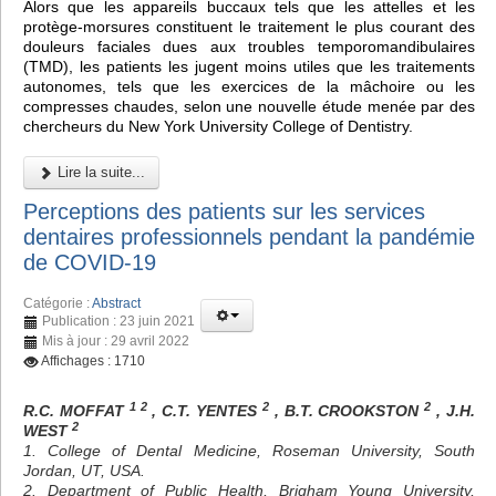
Alors que les appareils buccaux tels que les attelles et les
protège-morsures constituent le traitement le plus courant des
douleurs faciales dues aux troubles temporomandibulaires
(TMD), les patients les jugent moins utiles que les traitements
autonomes, tels que les exercices de la mâchoire ou les
compresses chaudes, selon une nouvelle étude menée par des
chercheurs du New York University College of Dentistry.
Lire la suite...
Perceptions des patients sur les services
dentaires professionnels pendant la pandémie
de COVID-19
Catégorie :
Abstract
Publication : 23 juin 2021
Mis à jour : 29 avril 2022
Affichages : 1710
1 2
2
2
R.C. MOFFAT
, C.T. YENTES
, B.T. CROOKSTON
, J.H.
2
WEST
1. College of Dental Medicine, Roseman University, South
Jordan, UT, USA.
2. Department of Public Health, Brigham Young University,