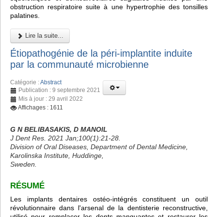
obstruction respiratoire suite à une hypertrophie des tonsilles
palatines.
Lire la suite...
Étiopathogénie de la péri-implantite induite
par la communauté microbienne
Catégorie :
Abstract
Publication : 9 septembre 2021
Mis à jour : 29 avril 2022
Affichages : 1611
G N BELIBASAKIS, D MANOIL
J Dent Res. 2021 Jan;100(1):21-28.
Division of Oral Diseases, Department of Dental Medicine,
Karolinska Institute, Huddinge,
Sweden.
RÉSUMÉ
Les implants dentaires ostéo-intégrés constituent un outil
révolutionnaire dans l'arsenal de la dentisterie reconstructive,
utilisé pour remplacer les dents manquantes et restaurer les