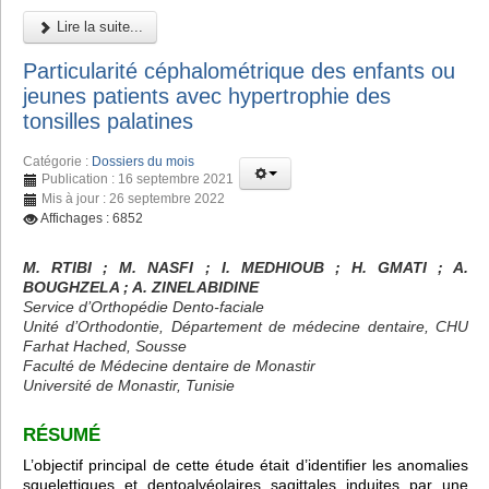
Lire la suite...
Particularité céphalométrique des enfants ou
jeunes patients avec hypertrophie des
tonsilles palatines
Catégorie :
Dossiers du mois
Publication : 16 septembre 2021
Mis à jour : 26 septembre 2022
Affichages : 6852
M. RTIBI
; M. NASFI ; I. MEDHIOUB
; H. GMATI
; A.
BOUGHZELA
; A. ZINELABIDINE
Service d’Orthopédie Dento-faciale
Unité d’Orthodontie, Département de médecine dentaire, CHU
Farhat Hached, Sousse
Faculté de Médecine dentaire de Monastir
Université de Monastir, Tunisie
RÉSUMÉ
L’objectif principal de cette étude était d’identifier les anomalies
squelettiques et dentoalvéolaires sagittales induites par une