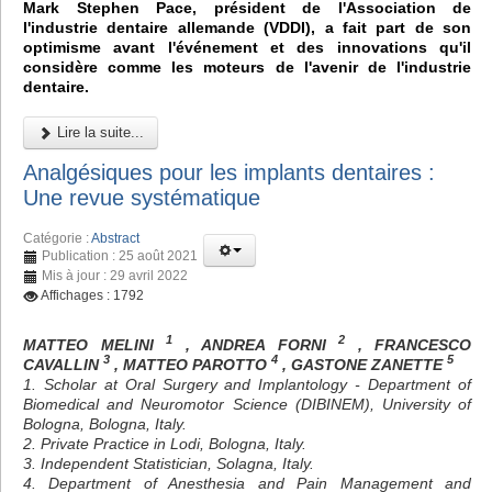
Mark Stephen Pace, président de l'Association de
l'industrie dentaire allemande (VDDI), a fait part de son
optimisme avant l'événement et des innovations qu'il
considère comme les moteurs de l'avenir de l'industrie
dentaire.
Lire la suite...
Analgésiques pour les implants dentaires :
Une revue systématique
Catégorie :
Abstract
Publication : 25 août 2021
Mis à jour : 29 avril 2022
Affichages : 1792
1
2
MATTEO MELINI
, ANDREA FORNI
, FRANCESCO
3
4
5
CAVALLIN
, MATTEO PAROTTO
, GASTONE ZANETTE
1. Scholar at Oral Surgery and Implantology - Department of
Biomedical and Neuromotor Science (DIBINEM), University of
Bologna, Bologna, Italy.
2. Private Practice in Lodi, Bologna, Italy.
3. Independent Statistician, Solagna, Italy.
4. Department of Anesthesia and Pain Management and