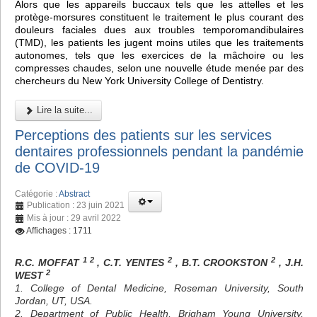
Alors que les appareils buccaux tels que les attelles et les
protège-morsures constituent le traitement le plus courant des
douleurs faciales dues aux troubles temporomandibulaires
(TMD), les patients les jugent moins utiles que les traitements
autonomes, tels que les exercices de la mâchoire ou les
compresses chaudes, selon une nouvelle étude menée par des
chercheurs du New York University College of Dentistry.
Lire la suite...
Perceptions des patients sur les services
dentaires professionnels pendant la pandémie
de COVID-19
Catégorie :
Abstract
Publication : 23 juin 2021
Mis à jour : 29 avril 2022
Affichages : 1711
1 2
2
2
R.C. MOFFAT
, C.T. YENTES
, B.T. CROOKSTON
, J.H.
2
WEST
1. College of Dental Medicine, Roseman University, South
Jordan, UT, USA.
2. Department of Public Health, Brigham Young University,