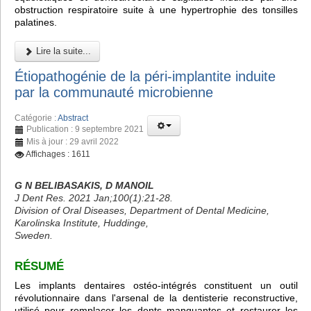
obstruction respiratoire suite à une hypertrophie des tonsilles
palatines.
Lire la suite...
Étiopathogénie de la péri-implantite induite
par la communauté microbienne
Catégorie :
Abstract
Publication : 9 septembre 2021
Mis à jour : 29 avril 2022
Affichages : 1611
G N BELIBASAKIS, D MANOIL
J Dent Res. 2021 Jan;100(1):21-28.
Division of Oral Diseases, Department of Dental Medicine,
Karolinska Institute, Huddinge,
Sweden.
RÉSUMÉ
Les implants dentaires ostéo-intégrés constituent un outil
révolutionnaire dans l'arsenal de la dentisterie reconstructive,
utilisé pour remplacer les dents manquantes et restaurer les