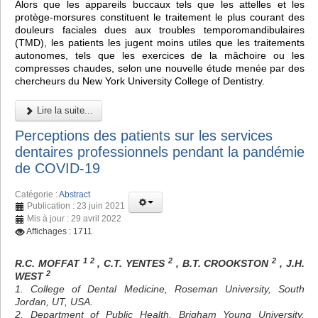
Alors que les appareils buccaux tels que les attelles et les
protège-morsures constituent le traitement le plus courant des
douleurs faciales dues aux troubles temporomandibulaires
(TMD), les patients les jugent moins utiles que les traitements
autonomes, tels que les exercices de la mâchoire ou les
compresses chaudes, selon une nouvelle étude menée par des
chercheurs du New York University College of Dentistry.
Lire la suite...
Perceptions des patients sur les services
dentaires professionnels pendant la pandémie
de COVID-19
Catégorie :
Abstract
Publication : 23 juin 2021
Mis à jour : 29 avril 2022
Affichages : 1711
1 2
2
2
R.C. MOFFAT
, C.T. YENTES
, B.T. CROOKSTON
, J.H.
2
WEST
1. College of Dental Medicine, Roseman University, South
Jordan, UT, USA.
2. Department of Public Health, Brigham Young University,