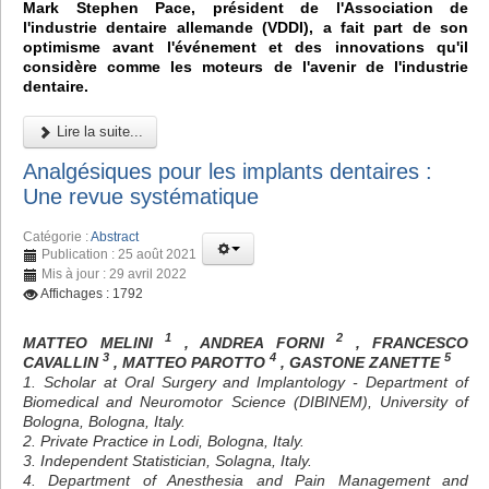
Mark Stephen Pace, président de l'Association de
l'industrie dentaire allemande (VDDI), a fait part de son
optimisme avant l'événement et des innovations qu'il
considère comme les moteurs de l'avenir de l'industrie
dentaire.
Lire la suite...
Analgésiques pour les implants dentaires :
Une revue systématique
Catégorie :
Abstract
Publication : 25 août 2021
Mis à jour : 29 avril 2022
Affichages : 1792
1
2
MATTEO MELINI
, ANDREA FORNI
, FRANCESCO
3
4
5
CAVALLIN
, MATTEO PAROTTO
, GASTONE ZANETTE
1. Scholar at Oral Surgery and Implantology - Department of
Biomedical and Neuromotor Science (DIBINEM), University of
Bologna, Bologna, Italy.
2. Private Practice in Lodi, Bologna, Italy.
3. Independent Statistician, Solagna, Italy.
4. Department of Anesthesia and Pain Management and