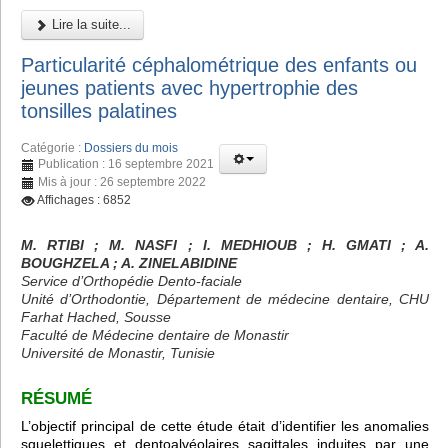
Lire la suite...
Particularité céphalométrique des enfants ou
jeunes patients avec hypertrophie des
tonsilles palatines
Catégorie :
Dossiers du mois
Publication : 16 septembre 2021
Mis à jour : 26 septembre 2022
Affichages : 6852
M. RTIBI
; M. NASFI ; I. MEDHIOUB
; H. GMATI
; A.
BOUGHZELA
; A. ZINELABIDINE
Service d’Orthopédie Dento-faciale
Unité d’Orthodontie, Département de médecine dentaire, CHU
Farhat Hached, Sousse
Faculté de Médecine dentaire de Monastir
Université de Monastir, Tunisie
RÉSUMÉ
L’objectif principal de cette étude était d’identifier les anomalies
squelettiques et dentoalvéolaires sagittales induites par une