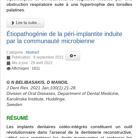
obstruction respiratoire suite à une hypertrophie des tonsilles
palatines.
Lire la suite...
Étiopathogénie de la péri-implantite induite
par la communauté microbienne
Catégorie :
Abstract
Publication : 9 septembre 2021
Mis à jour : 29 avril 2022
Affichages : 1611
G N BELIBASAKIS, D MANOIL
J Dent Res. 2021 Jan;100(1):21-28.
Division of Oral Diseases, Department of Dental Medicine,
Karolinska Institute, Huddinge,
Sweden.
RÉSUMÉ
Les implants dentaires ostéo-intégrés constituent un outil
révolutionnaire dans l'arsenal de la dentisterie reconstructive,
utilisé pour remplacer les dents manquantes et restaurer les