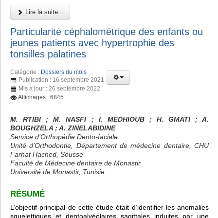
Lire la suite...
Particularité céphalométrique des enfants ou
jeunes patients avec hypertrophie des
tonsilles palatines
Catégorie :
Dossiers du mois
Publication : 16 septembre 2021
Mis à jour : 26 septembre 2022
Affichages : 6845
M. RTIBI
; M. NASFI ; I. MEDHIOUB
; H. GMATI
; A.
BOUGHZELA
; A. ZINELABIDINE
Service d’Orthopédie Dento-faciale
Unité d’Orthodontie, Département de médecine dentaire, CHU
Farhat Hached, Sousse
Faculté de Médecine dentaire de Monastir
Université de Monastir, Tunisie
RÉSUMÉ
L’objectif principal de cette étude était d’identifier les anomalies
squelettiques et dentoalvéolaires sagittales induites par une