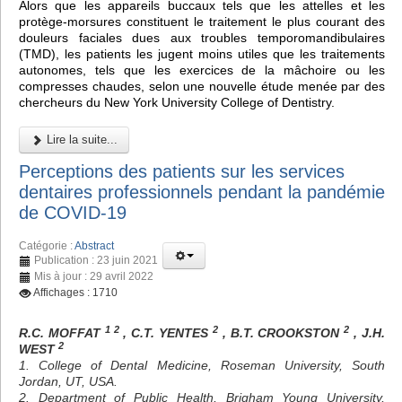
Alors que les appareils buccaux tels que les attelles et les
protège-morsures constituent le traitement le plus courant des
douleurs faciales dues aux troubles temporomandibulaires
(TMD), les patients les jugent moins utiles que les traitements
autonomes, tels que les exercices de la mâchoire ou les
compresses chaudes, selon une nouvelle étude menée par des
chercheurs du New York University College of Dentistry.
Lire la suite...
Perceptions des patients sur les services
dentaires professionnels pendant la pandémie
de COVID-19
Catégorie :
Abstract
Publication : 23 juin 2021
Mis à jour : 29 avril 2022
Affichages : 1710
1 2
2
2
R.C. MOFFAT
, C.T. YENTES
, B.T. CROOKSTON
, J.H.
2
WEST
1. College of Dental Medicine, Roseman University, South
Jordan, UT, USA.
2. Department of Public Health, Brigham Young University,