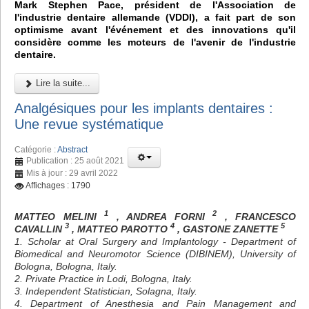
Mark Stephen Pace, président de l'Association de
l'industrie dentaire allemande (VDDI), a fait part de son
optimisme avant l'événement et des innovations qu'il
considère comme les moteurs de l'avenir de l'industrie
dentaire.
Lire la suite...
Analgésiques pour les implants dentaires :
Une revue systématique
Catégorie :
Abstract
Publication : 25 août 2021
Mis à jour : 29 avril 2022
Affichages : 1790
1
2
MATTEO MELINI
, ANDREA FORNI
, FRANCESCO
3
4
5
CAVALLIN
, MATTEO PAROTTO
, GASTONE ZANETTE
1. Scholar at Oral Surgery and Implantology - Department of
Biomedical and Neuromotor Science (DIBINEM), University of
Bologna, Bologna, Italy.
2. Private Practice in Lodi, Bologna, Italy.
3. Independent Statistician, Solagna, Italy.
4. Department of Anesthesia and Pain Management and