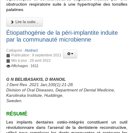
obstruction respiratoire suite à une hypertrophie des tonsilles
palatines.
Lire la suite...
Étiopathogénie de la péri-implantite induite
par la communauté microbienne
Catégorie :
Abstract
Publication : 9 septembre 2021
Mis à jour : 29 avril 2022
Affichages : 1611
G N BELIBASAKIS, D MANOIL
J Dent Res. 2021 Jan;100(1):21-28.
Division of Oral Diseases, Department of Dental Medicine,
Karolinska Institute, Huddinge,
Sweden.
RÉSUMÉ
Les implants dentaires ostéo-intégrés constituent un outil
révolutionnaire dans l'arsenal de la dentisterie reconstructive,
utilisé pour remplacer les dents manquantes et restaurer les