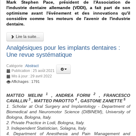
Mark Stephen Pace, président de l'Association de
l'industrie dentaire allemande (VDDI), a fait part de son
optimisme avant l'événement et des innovations qu'il
considère comme les moteurs de l'avenir de l'industrie
dentaire.
Lire la suite...
Analgésiques pour les implants dentaires :
Une revue systématique
Catégorie :
Abstract
Publication : 25 août 2021
Mis à jour : 29 avril 2022
Affichages : 1791
1
2
MATTEO MELINI
, ANDREA FORNI
, FRANCESCO
3
4
5
CAVALLIN
, MATTEO PAROTTO
, GASTONE ZANETTE
1. Scholar at Oral Surgery and Implantology - Department of
Biomedical and Neuromotor Science (DIBINEM), University of
Bologna, Bologna, Italy.
2. Private Practice in Lodi, Bologna, Italy.
3. Independent Statistician, Solagna, Italy.
4. Department of Anesthesia and Pain Management and