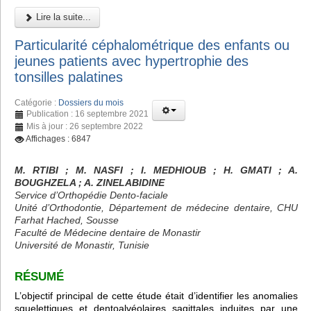
Lire la suite...
Particularité céphalométrique des enfants ou
jeunes patients avec hypertrophie des
tonsilles palatines
Catégorie :
Dossiers du mois
Publication : 16 septembre 2021
Mis à jour : 26 septembre 2022
Affichages : 6847
M. RTIBI
; M. NASFI ; I. MEDHIOUB
; H. GMATI
; A.
BOUGHZELA
; A. ZINELABIDINE
Service d’Orthopédie Dento-faciale
Unité d’Orthodontie, Département de médecine dentaire, CHU
Farhat Hached, Sousse
Faculté de Médecine dentaire de Monastir
Université de Monastir, Tunisie
RÉSUMÉ
L’objectif principal de cette étude était d’identifier les anomalies
squelettiques et dentoalvéolaires sagittales induites par une