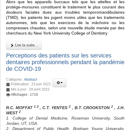
Alors que les appareils buccaux tels que les attelles et les
protège-morsures constituent le traitement le plus courant des
douleurs faciales dues aux troubles temporomandibulaires
(TMD), les patients les jugent moins utiles que les traitements
autonomes, tels que les exercices de la mâchoire ou les
compresses chaudes, selon une nouvelle étude menée par des
chercheurs du New York University College of Dentistry.
Lire la suite...
Perceptions des patients sur les services
dentaires professionnels pendant la pandémie
de COVID-19
Catégorie :
Abstract
Publication : 23 juin 2021
Mis à jour : 29 avril 2022
Affichages : 1710
1 2
2
2
R.C. MOFFAT
, C.T. YENTES
, B.T. CROOKSTON
, J.H.
2
WEST
1. College of Dental Medicine, Roseman University, South
Jordan, UT, USA.
2. Department of Public Health, Brigham Young University,